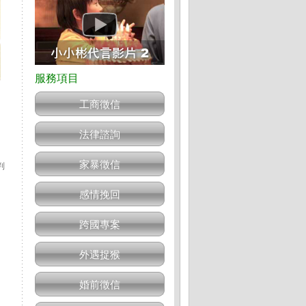
工商徵信
法律諮詢
了
家暴徵信
判
感情挽回
跨國專案
外遇捉猴
婚前徵信