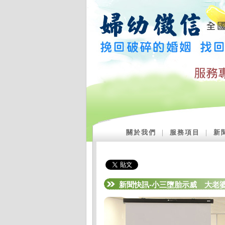
關於我們
｜
服務項目
｜
新
新聞快訊-小三墮胎示威 大老