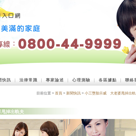
聞快訊
｜
法律常識
｜
專家論述
｜
心理測驗
｜
各區據點
｜
聯絡
目前位置 >
首頁
>
新聞快訊
>
小三墮胎示威 大老婆甩掉出軌
婆甩掉出軌夫