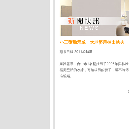
小三墮胎示威 大老婆甩掉出軌夫
蘋果日報 2011/04/05
媒體報導，台中市1名楊姓男子2005年與
楊男墮胎的收據，寄給楊男的妻子，還不時傳
准離婚。