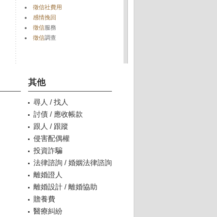
徵信社費用
感情挽回
徵信
服務
徵信
調查
其他
尋人 / 找人
討債 / 應收帳款
跟人 / 跟蹤
侵害配偶權
投資詐騙
法律諮詢 / 婚姻法律諮詢
離婚證人
離婚設計 / 離婚協助
贍養費
醫療糾紛