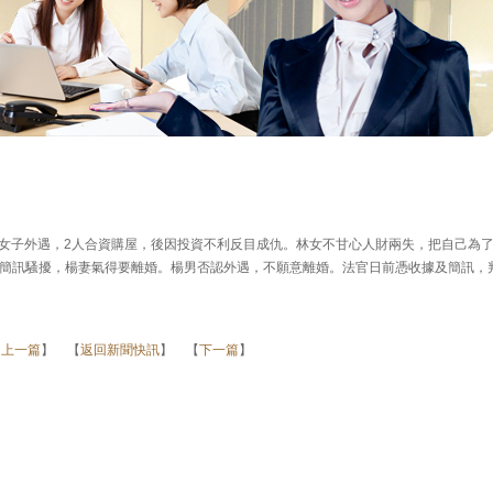
林姓女子外遇，2人合資購屋，後因投資不利反目成仇。林女不甘心人財兩失，把自己為
簡訊騷擾，楊妻氣得要離婚。楊男否認外遇，不願意離婚。法官日前憑收據及簡訊，
【
上一篇
】 【
返回新聞快訊
】 【
下一篇
】