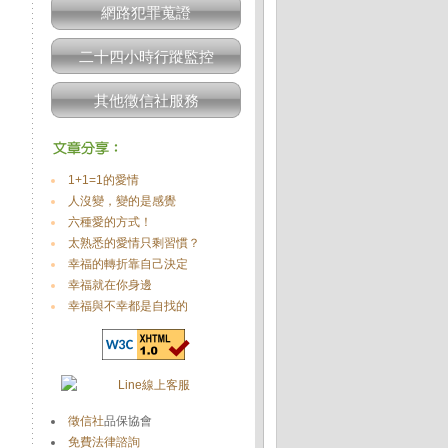
網路犯罪蒐證
二十四小時行蹤監控
其他徵信社服務
1+1=1的愛情
人沒變，變的是感覺
六種愛的方式！
太熟悉的愛情只剩習慣？
幸福的轉折靠自己決定
幸福就在你身邊
幸福與不幸都是自找的
徵信社
品保協會
免費法律諮詢