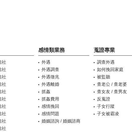
感情類業務
蒐證專業
信社
外遇
調查外遇
信社
外遇調查
如何挽回家庭
信社
外遇徵兆
被監聽
信社
外遇離婚
查老公 / 查老婆
信社
抓姦
查女友 / 查男友
信社
抓姦費用
反蒐證
信社
感情挽回
子女行蹤
信社
感情問題
子女被霸凌
信社
婚姻諮詢 / 婚姻諮商
信社