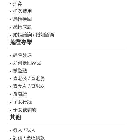
抓姦
抓姦費用
感情挽回
感情問題
婚姻諮詢 / 婚姻諮商
蒐證專業
調查外遇
如何挽回家庭
被監聽
查老公 / 查老婆
查女友 / 查男友
反蒐證
子女行蹤
子女被霸凌
其他
尋人 / 找人
討債 / 應收帳款