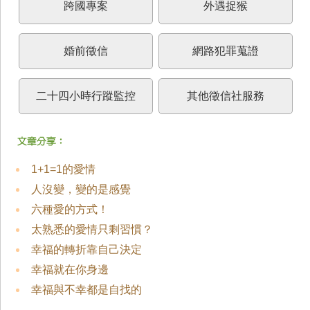
跨國專案
外遇捉猴
婚前徵信
網路犯罪蒐證
二十四小時行蹤監控
其他徵信社服務
1+1=1的愛情
人沒變，變的是感覺
六種愛的方式！
太熟悉的愛情只剩習慣？
幸福的轉折靠自己決定
幸福就在你身邊
幸福與不幸都是自找的