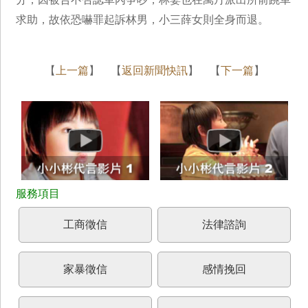
求助，故依恐嚇罪起訴林男，小三薛女則全身而退。
【
上一篇
】 【
返回新聞快訊
】 【
下一篇
】
工商徵信
法律諮詢
家暴徵信
感情挽回