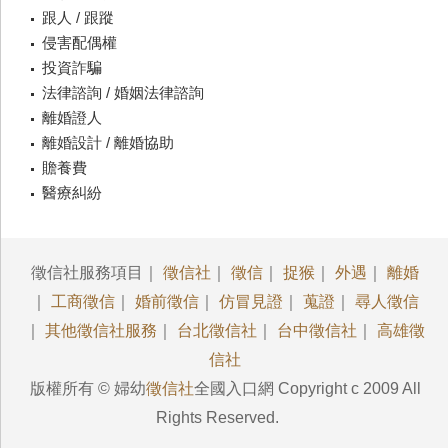
跟人 / 跟蹤
侵害配偶權
投資詐騙
法律諮詢 / 婚姻法律諮詢
離婚證人
離婚設計 / 離婚協助
贍養費
醫療糾紛
徵信社服務項目｜
徵信社
｜
徵信
｜
捉猴
｜
外遇
｜
離婚
｜
工商徵信
｜
婚前徵信
｜
仿冒見證
｜
蒐證
｜
尋人徵信
｜
其他徵信社服務
｜
台北徵信社
｜
台中徵信社
｜
高雄徵
信社
版權所有 © 婦幼
徵信社
全國入口網 Copyright c 2009 All
Rights Reserved.