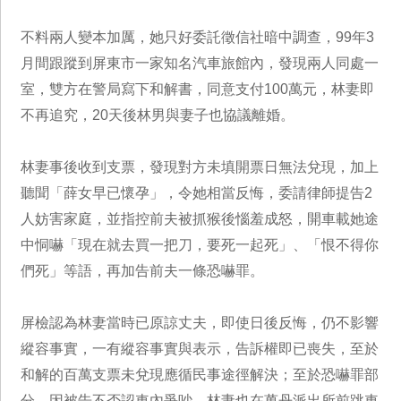
不料兩人變本加厲，她只好委託徵信社暗中調查，99年3
月間跟蹤到屏東市一家知名汽車旅館內，發現兩人同處一
室，雙方在警局寫下和解書，同意支付100萬元，林妻即
不再追究，20天後林男與妻子也協議離婚。
林妻事後收到支票，發現對方未填開票日無法兌現，加上
聽聞「薛女早已懷孕」，令她相當反悔，委請律師提告2
人妨害家庭，並指控前夫被抓猴後惱羞成怒，開車載她途
中恫嚇「現在就去買一把刀，要死一起死」、「恨不得你
們死」等語，再加告前夫一條恐嚇罪。
屏檢認為林妻當時已原諒丈夫，即使日後反悔，仍不影響
縱容事實，一有縱容事實與表示，告訴權即已喪失，至於
和解的百萬支票未兌現應循民事途徑解決；至於恐嚇罪部
分，因被告不否認車內爭吵，林妻也在萬丹派出所前跳車