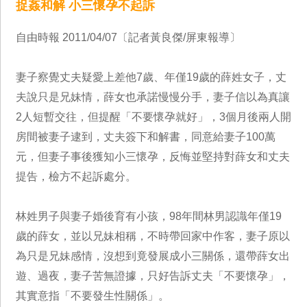
捉姦和解 小三懷孕不起訴
自由時報 2011/04/07〔記者黃良傑/屏東報導〕
妻子察覺丈夫疑愛上差他7歲、年僅19歲的薛姓女子，丈
夫說只是兄妹情，薛女也承諾慢慢分手，妻子信以為真讓
2人短暫交往，但提醒「不要懷孕就好」，3個月後兩人開
房間被妻子逮到，丈夫簽下和解書，同意給妻子100萬
元，但妻子事後獲知小三懷孕，反悔並堅持對薛女和丈夫
提告，檢方不起訴處分。
林姓男子與妻子婚後育有小孩，98年間林男認識年僅19
歲的薛女，並以兄妹相稱，不時帶回家中作客，妻子原以
為只是兄妹感情，沒想到竟發展成小三關係，還帶薛女出
遊、過夜，妻子苦無證據，只好告訴丈夫「不要懷孕」，
其實意指「不要發生性關係」。