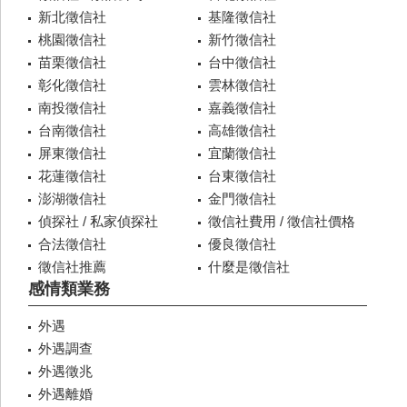
新北徵信社
基隆徵信社
桃園徵信社
新竹徵信社
苗栗徵信社
台中徵信社
彰化徵信社
雲林徵信社
南投徵信社
嘉義徵信社
台南徵信社
高雄徵信社
屏東徵信社
宜蘭徵信社
花蓮徵信社
台東徵信社
澎湖徵信社
金門徵信社
偵探社 / 私家偵探社
徵信社費用 / 徵信社價格
合法徵信社
優良徵信社
徵信社推薦
什麼是徵信社
感情類業務
外遇
外遇調查
外遇徵兆
外遇離婚