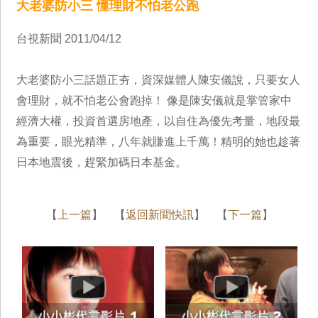
大老婆防小三 懂理財不怕老公跑
台視新聞 2011/04/12
大老婆防小三話題正夯，資深媒體人陳安儀說，只要女人
會理財，就不怕老公會跑掉！ 像是陳安儀就是掌管家中
經濟大權，投資首選房地產，以自住為優先考量，地段最
為重要，眼光精準，八年就賺進上千萬！精明的她也趁著
日本地震後，趕緊加碼日本基金。
【
上一篇
】 【
返回新聞快訊
】 【
下一篇
】