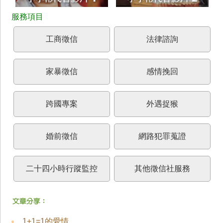
工商徵信
法律諮詢
家暴徵信
感情挽回
跨國專案
外遇捉猴
婚前徵信
網路犯罪蒐證
二十四小時行蹤監控
其他徵信社服務
1+1=1的愛情