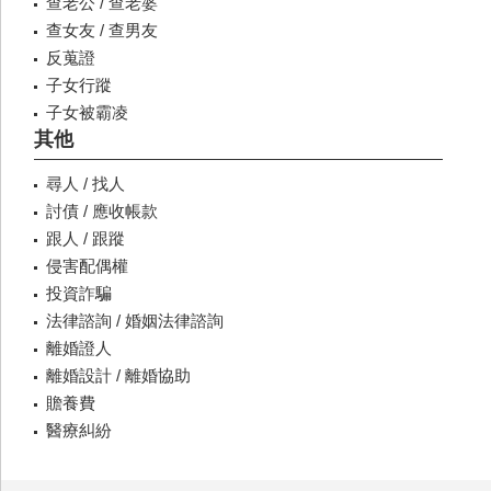
查老公 / 查老婆
查女友 / 查男友
反蒐證
子女行蹤
子女被霸凌
其他
尋人 / 找人
討債 / 應收帳款
跟人 / 跟蹤
侵害配偶權
投資詐騙
法律諮詢 / 婚姻法律諮詢
離婚證人
離婚設計 / 離婚協助
贍養費
醫療糾紛