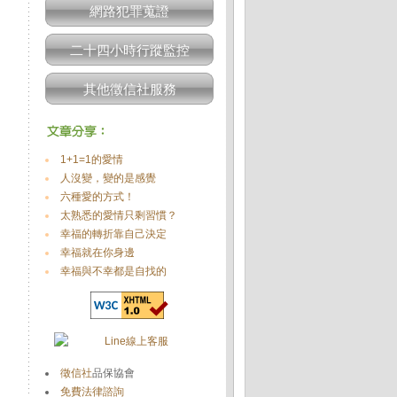
網路犯罪蒐證
二十四小時行蹤監控
其他徵信社服務
1+1=1的愛情
人沒變，變的是感覺
六種愛的方式！
太熟悉的愛情只剩習慣？
幸福的轉折靠自己決定
幸福就在你身邊
幸福與不幸都是自找的
徵信社
品保協會
免費法律諮詢