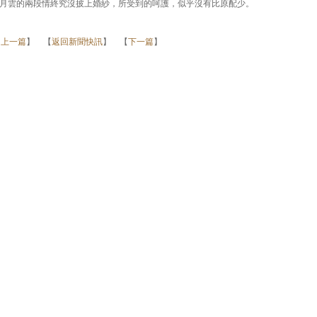
月雲的兩段情終究沒披上婚紗，所受到的呵護，似乎沒有比原配少。
【
上一篇
】 【
返回新聞快訊
】 【
下一篇
】