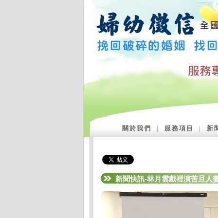
關於我們
｜
服務項目
｜
新
新聞快訊-林月雲戲裡演苦旦人