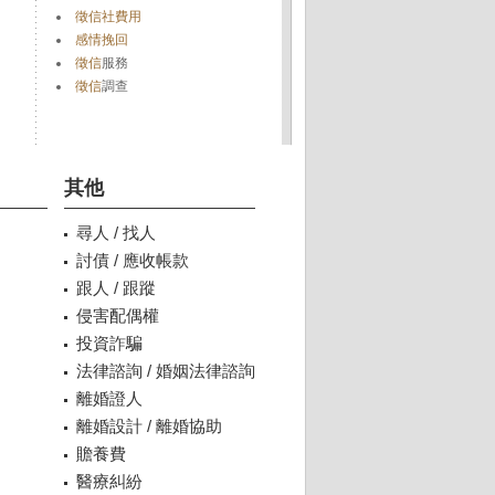
徵信社費用
感情挽回
徵信
服務
徵信
調查
其他
尋人 / 找人
討債 / 應收帳款
跟人 / 跟蹤
侵害配偶權
投資詐騙
法律諮詢 / 婚姻法律諮詢
離婚證人
離婚設計 / 離婚協助
贍養費
醫療糾紛