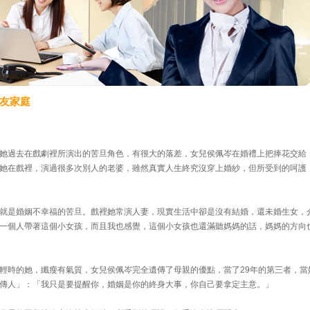
友家庭
她過去在戲劇裡所演出的苦旦角色，有很大的落差，女兒侯佩岑在婚禮上把捧花交給
她在戲裡，演過很多次別人的老婆，雖然真實人生終究沒穿上婚紗，但所受到的呵護
就是婚姻不幸福的苦旦。戲裡她常演人妻，現實生活中卻是沒有結婚，還未婚生女，
一個人帶著這個小女孩，而且我也感覺，這個小女孩也還滿聽媽媽的話，媽媽的方向
輕時的她，纖瘦有氣質，女兒侯佩岑完全遺傳了母親的優點，當了29年的第三者，當
傳人」：「我只是要提醒你，婚姻是你的終身大事，你自己要拿定主意。」