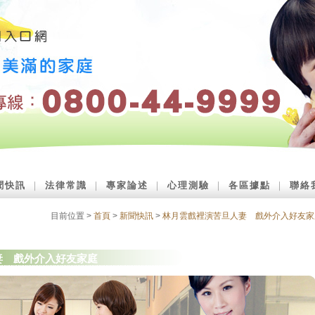
聞快訊
｜
法律常識
｜
專家論述
｜
心理測驗
｜
各區據點
｜
聯絡
目前位置 >
首頁
>
新聞快訊
>
林月雲戲裡演苦旦人妻 戲外介入好友家
妻 戲外介入好友家庭