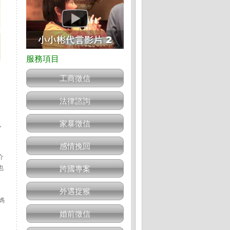
工商徵信
法律諮詢
家暴徵信
，
感情挽回
介
也
跨國專案
外遇捉猴
媽
婚前徵信