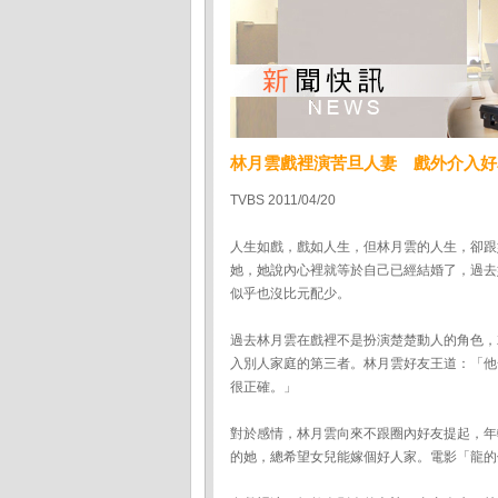
林月雲戲裡演苦旦人妻 戲外介入好
TVBS 2011/04/20
人生如戲，戲如人生，但林月雲的人生，卻跟
她，她說內心裡就等於自己已經結婚了，過去
似乎也沒比元配少。
過去林月雲在戲裡不是扮演楚楚動人的角色，
入別人家庭的第三者。林月雲好友王道：「他
很正確。」
對於感情，林月雲向來不跟圈內好友提起，年
的她，總希望女兒能嫁個好人家。電影「龍的