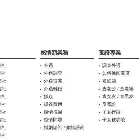
感情類業務
蒐證專業
信社
外遇
調查外遇
信社
外遇調查
如何挽回家庭
信社
外遇徵兆
被監聽
信社
外遇離婚
查老公 / 查老婆
信社
抓姦
查女友 / 查男友
信社
抓姦費用
反蒐證
信社
感情挽回
子女行蹤
信社
感情問題
子女被霸凌
信社
婚姻諮詢 / 婚姻諮商
信社