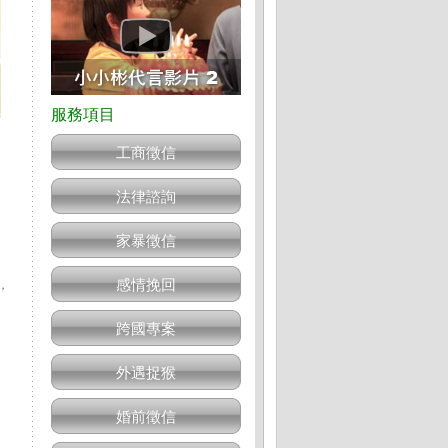
工商徵信
法律諮詢
家暴徵信
感情挽回
，
跨國專案
。
外遇捉猴
婚前徵信