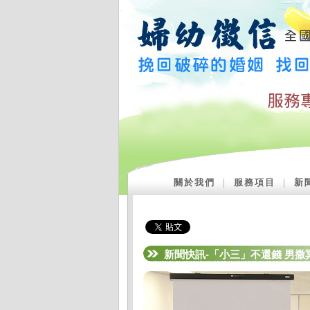
關於我們
｜
服務項目
｜
新
新聞快訊-「小三」不還錢 男撒