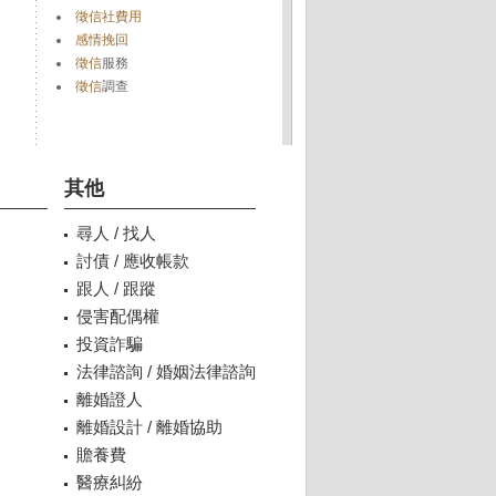
徵信社費用
感情挽回
徵信
服務
徵信
調查
其他
尋人 / 找人
討債 / 應收帳款
跟人 / 跟蹤
侵害配偶權
投資詐騙
法律諮詢 / 婚姻法律諮詢
離婚證人
離婚設計 / 離婚協助
贍養費
醫療糾紛