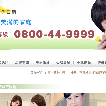
聞快訊
｜
法律常識
｜
專家論述
｜
心理測驗
｜
各區據點
｜
聯絡
目前位置 >
首頁
>
新聞快訊
>
「小三」不還錢 男撒冥紙丟鞭
冥紙丟鞭炮