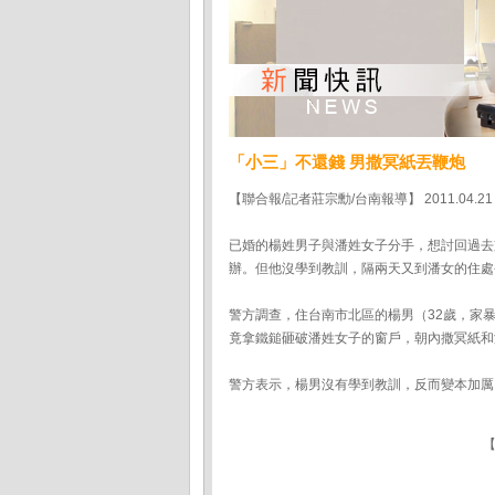
「小三」不還錢 男撒冥紙丟鞭炮
【聯合報/記者莊宗勳/台南報導】 2011.04.21
已婚的楊姓男子與潘姓女子分手，想討回過去
辦。但他沒學到教訓，隔兩天又到潘女的住處
警方調查，住台南市北區的楊男（32歲，家
竟拿鐵鎚砸破潘姓女子的窗戶，朝內撒冥紙和
警方表示，楊男沒有學到教訓，反而變本加厲