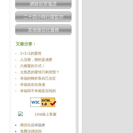
網路犯罪蒐證
二十四小時行蹤監控
其他徵信社服務
1+1=1的愛情
人沒變，變的是感覺
六種愛的方式！
太熟悉的愛情只剩習慣？
幸福的轉折靠自己決定
幸福就在你身邊
幸福與不幸都是自找的
徵信社
品保協會
免費法律諮詢