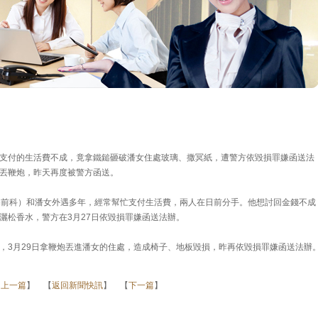
支付的生活費不成，竟拿鐵鎚砸破潘女住處玻璃、撒冥紙，遭警方依毀損罪嫌函送法
丟鞭炮，昨天再度被警方函送。
暴前科）和潘女外遇多年，經常幫忙支付生活費，兩人在日前分手。他想討回金錢不成
灑松香水，警方在3月27日依毀損罪嫌函送法辦。
，3月29日拿鞭炮丟進潘女的住處，造成椅子、地板毀損，昨再依毀損罪嫌函送法辦
【
上一篇
】 【
返回新聞快訊
】 【
下一篇
】