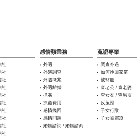
感情類業務
蒐證專業
信社
外遇
調查外遇
信社
外遇調查
如何挽回家庭
信社
外遇徵兆
被監聽
信社
外遇離婚
查老公 / 查老婆
信社
抓姦
查女友 / 查男友
信社
抓姦費用
反蒐證
信社
感情挽回
子女行蹤
信社
感情問題
子女被霸凌
信社
婚姻諮詢 / 婚姻諮商
信社