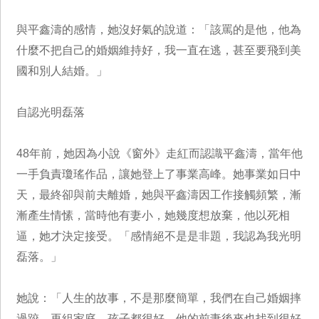
與平鑫濤的感情，她沒好氣的說道：「該罵的是他，他為
什麼不把自己的婚姻維持好，我一直在逃，甚至要飛到美
國和別人結婚。」
自認光明磊落
48年前，她因為小說《窗外》走紅而認識平鑫濤，當年他
一手負責瓊瑤作品，讓她登上了事業高峰。她事業如日中
天，最終卻與前夫離婚，她與平鑫濤因工作接觸頻繁，漸
漸產生情愫，當時他有妻小，她幾度想放棄，他以死相
逼，她才決定接受。「感情絕不是是非題，我認為我光明
磊落。」
她說：「人生的故事，不是那麼簡單，我們在自己婚姻摔
過跤，再組家庭，孩子都很好，他的前妻後來也找到很好