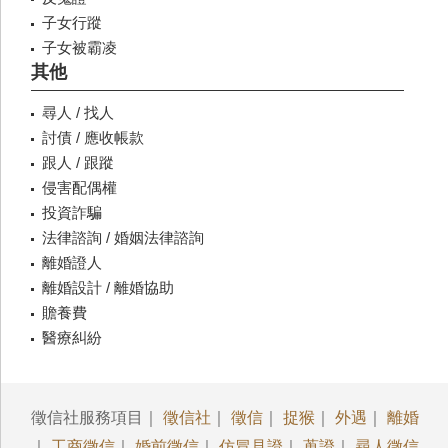
子女行蹤
子女被霸凌
其他
尋人 / 找人
討債 / 應收帳款
跟人 / 跟蹤
侵害配偶權
投資詐騙
法律諮詢 / 婚姻法律諮詢
離婚證人
離婚設計 / 離婚協助
贍養費
醫療糾紛
徵信社服務項目｜
徵信社
｜
徵信
｜
捉猴
｜
外遇
｜
離婚
｜
工商徵信
｜
婚前徵信
｜
仿冒見證
｜
蒐證
｜
尋人徵信