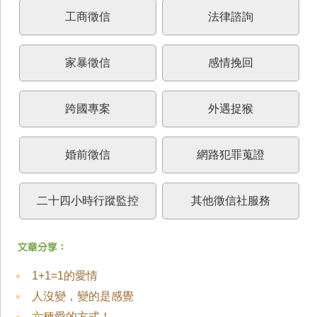
工商徵信
法律諮詢
家暴徵信
感情挽回
跨國專案
外遇捉猴
婚前徵信
網路犯罪蒐證
二十四小時行蹤監控
其他徵信社服務
1+1=1的愛情
人沒變，變的是感覺
六種愛的方式！