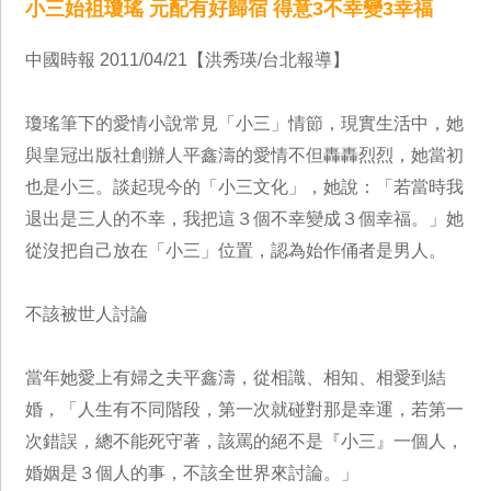
小三始祖瓊瑤 元配有好歸宿 得意3不幸變3幸福
中國時報 2011/04/21【洪秀瑛/台北報導】
瓊瑤筆下的愛情小說常見「小三」情節，現實生活中，她
與皇冠出版社創辦人平鑫濤的愛情不但轟轟烈烈，她當初
也是小三。談起現今的「小三文化」，她說：「若當時我
退出是三人的不幸，我把這３個不幸變成３個幸福。」她
從沒把自己放在「小三」位置，認為始作俑者是男人。
不該被世人討論
當年她愛上有婦之夫平鑫濤，從相識、相知、相愛到結
婚，「人生有不同階段，第一次就碰對那是幸運，若第一
次錯誤，總不能死守著，該罵的絕不是『小三』一個人，
婚姻是３個人的事，不該全世界來討論。」