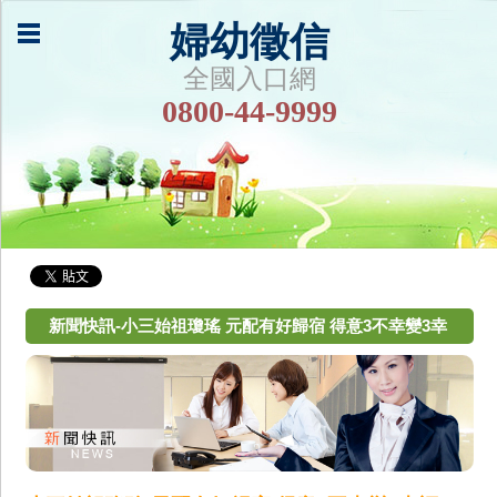
婦幼徵信
全國入口網
0800-44-9999
新聞快訊-小三始祖瓊瑤 元配有好歸宿 得意3不幸變3幸
福