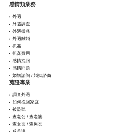
感情類業務
外遇
外遇調查
外遇徵兆
外遇離婚
抓姦
抓姦費用
感情挽回
感情問題
婚姻諮詢 / 婚姻諮商
蒐證專業
調查外遇
如何挽回家庭
被監聽
查老公 / 查老婆
查女友 / 查男友
反蒐證