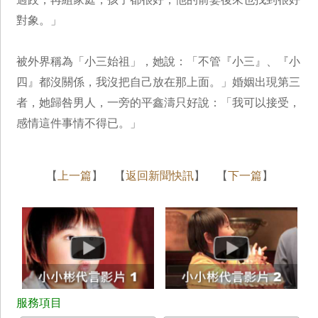
對象。」
被外界稱為「小三始祖」，她說：「不管『小三』、『小
四』都沒關係，我沒把自己放在那上面。」婚姻出現第三
者，她歸咎男人，一旁的平鑫濤只好說：「我可以接受，
感情這件事情不得已。」
【
上一篇
】 【
返回新聞快訊
】 【
下一篇
】