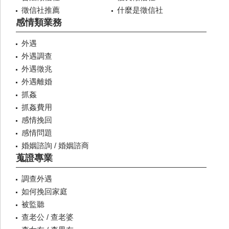
徵信社推薦
什麼是徵信社
感情類業務
外遇
外遇調查
外遇徵兆
外遇離婚
抓姦
抓姦費用
感情挽回
感情問題
婚姻諮詢 / 婚姻諮商
蒐證專業
調查外遇
如何挽回家庭
被監聽
查老公 / 查老婆