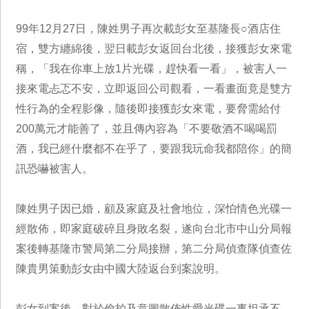
99年12月27日，陳姓男子再次載彭女至基隆長○酒店住
宿，雙方纏綿後，翌日載彭女返回台北後，接獲彭女來電
稱，「我在你車上放1片光碟，趕快看一看」，被害人一
接來電忐忑不安，立即返回公司觀看，一看畫面竟是雙方
性行為的全程影像，隨後即接獲彭女來電，要脅需給付
200萬元才能善了，並且傳內容為「不要敬酒不喝喝罰
酒，我已經什麼都不在乎了，要跟我玩命我都陪你」的簡
訊恐嚇被害人。
陳姓男子因已婚，顧及家庭及社會地位，深怕情色光碟一
經散佈，即家庭破碎且身敗名裂，遂向台北市中山分局報
案後轉基隆市警局第二分局接辦，第二分局偵查隊偵查佐
陳貴男策動彭女由中國大陸返台到案說明。
彭女到案後，對於偷拍及意圖散佈性愛光碟一事坦承不