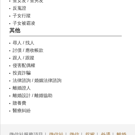
查女友 / 查男友
反蒐證
子女行蹤
子女被霸凌
其他
尋人 / 找人
討債 / 應收帳款
跟人 / 跟蹤
侵害配偶權
投資詐騙
法律諮詢 / 婚姻法律諮詢
離婚證人
離婚設計 / 離婚協助
贍養費
醫療糾紛
徵信社服務項目｜
徵信社
｜
徵信
｜
捉猴
｜
外遇
｜
離婚