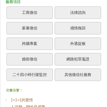
工商徵信
法律諮詢
家暴徵信
感情挽回
跨國專案
外遇捉猴
婚前徵信
網路犯罪蒐證
二十四小時行蹤監控
其他徵信社服務
1+1=1的愛情
人沒變，變的是感覺