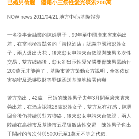
已婚男偷腥 陸籍小三祭性愛光碟索200萬
NOW news 2011/04/21 地方中心/基隆報導
一名從事金融業的陳姓男子，99年至中國廣東省東莞出
差，在當地極富豔名的「海悅酒店」認識中國籍彭姓女
子，兩人爆出火花，後來彭女申請來台依親與陳男多次性
交易，雙方纏綿後，彭女卻出示性愛光碟要脅陳男需給付
200萬元才能善了，基隆市警方策動女方說明，全案依妨
害秘密及恐嚇取財等罪嫌函送基隆地檢署偵辦。
警方指出，42歲，已婚的陳姓男子去年3月間至廣東省東
莞出差，在酒店認識28歲彭姓女子，雙方互有好感，陳男
回台後仍持續與對方聯絡，後來彭女申請來台依親，兩人
陸續在高雄市及基隆市五星級飯店性交易，陳姓男子也出
手闊綽的每次付與5000元至1萬元不等之代價。