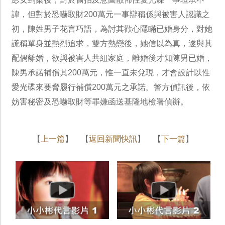
諱，但對於恐嚇取財200萬元一事辯稱係與被害人認識之
初，陳姓男子花言巧語，為討其歡心隱瞞已婚身分，對她
謊稱單身並熱烈追求，雙方熱戀後，她信以為真，遂與其
配偶離婚，欲與被害人共組家庭，離婚後才知陳男已婚，
陳男承諾補償其200萬元，惟一直未兌現，才會設計以性
愛光碟來要脅履行補償200萬元之承諾。警方偵訊後，依
妨害秘密及恐嚇取財等罪嫌函送基隆地檢署偵辦。
【
上一篇
】 【
返回新聞快訊
】 【
下一篇
】