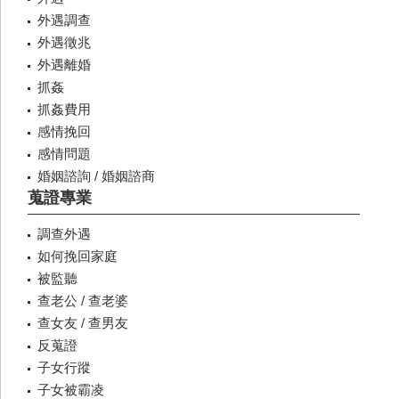
外遇調查
外遇徵兆
外遇離婚
抓姦
抓姦費用
感情挽回
感情問題
婚姻諮詢 / 婚姻諮商
蒐證專業
調查外遇
如何挽回家庭
被監聽
查老公 / 查老婆
查女友 / 查男友
反蒐證
子女行蹤
子女被霸凌