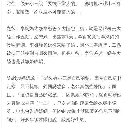
吃住，後來小三說「要扶正當大的」，媽媽抓狂跟小三拚
命，還嗆聲「妳永遠不可能當大的」。
之後，李媽媽懷疑李爸爸在大陸包二奶，於是要跟著去大
陸工作查勤，沒想到，出國前1天，李爸爸竟把李媽媽的
護照剪爛。李妍瑾爸媽後來離了婚，國小三年級時，二媽
被扶正並接到台灣來同住。但幾年後，李爸爸與二媽在大
陸也是以離婚收場。
Makiyo媽媽說：「老公有小三是自己的錯。因為自己身材
走樣，又不梳頭，外面誘惑多，老公當然往外跑」；而
且，「這也是自己的報應。」因為她13歲時，爸爸就帶她
去舞廳找阿姨（小三），每次見面阿姨還會給她零用錢
花，她也會告訴媽媽；但Makiyo從小就跟著爸爸見不同的
阿姨，好多年後才跟她說，讓她好生氣。