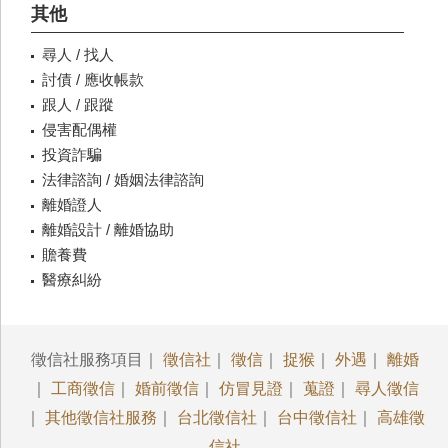
其他
尋人 / 找人
討債 / 應收帳款
跟人 / 跟蹤
侵害配偶權
投資詐騙
法律諮詢 / 婚姻法律諮詢
離婚證人
離婚設計 / 離婚協助
贍養費
醫療糾紛
徵信社服務項目｜
徵信社
｜
徵信
｜
捉猴
｜
外遇
｜
離婚
｜
工商徵信
｜
婚前徵信
｜
仿冒見證
｜
蒐證
｜
尋人徵信
｜
其他徵信社服務
｜
台北徵信社
｜
台中徵信社
｜
高雄徵
信社