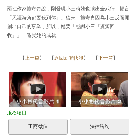
兩性作家施寄青說，剛發現小三時她也演出全武行，揚言
「天涯海角都要殺到你」。後來，施寄青因為小三反而開
創出自己的事業，所以，她要「感謝小三『資源回
收』」，造就她的成就。
【
上一篇
】 【
返回新聞快訊
】 【
下一篇
】
工商徵信
法律諮詢