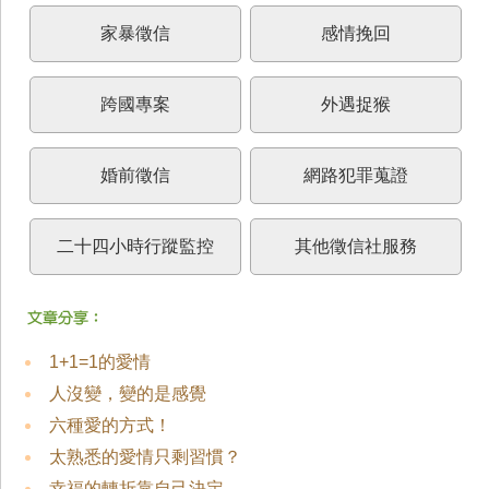
家暴徵信
感情挽回
跨國專案
外遇捉猴
婚前徵信
網路犯罪蒐證
二十四小時行蹤監控
其他徵信社服務
1+1=1的愛情
人沒變，變的是感覺
六種愛的方式！
太熟悉的愛情只剩習慣？
幸福的轉折靠自己決定