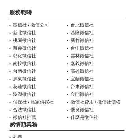
服務範疇
徵信社 / 徵信公司
台北徵信社
新北徵信社
基隆徵信社
桃園徵信社
新竹徵信社
苗栗徵信社
台中徵信社
彰化徵信社
雲林徵信社
南投徵信社
嘉義徵信社
台南徵信社
高雄徵信社
屏東徵信社
宜蘭徵信社
花蓮徵信社
台東徵信社
澎湖徵信社
金門徵信社
偵探社 / 私家偵探社
徵信社費用 / 徵信社價格
合法徵信社
優良徵信社
徵信社推薦
什麼是徵信社
感情類業務
外遇