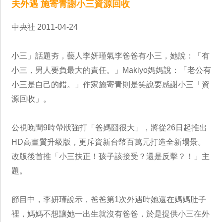
夫外遇 施寄青謝小三資源回收
中央社 2011-04-24
小三」話題夯，藝人李妍瑾氣李爸爸有小三，她說：「有
小三，男人要負最大的責任。」Makiyo媽媽說：「老公有
小三是自己的錯。」作家施寄青則是笑說要感謝小三「資
源回收」。
公視晚間9時帶狀強打「爸媽囧很大」，將從26日起推出
HD高畫質升級版，更斥資新台幣百萬元打造全新場景。
改版後首推「小三扶正！孩子該接受？還是反擊？！」主
題。
節目中，李妍瑾說示，爸爸第1次外遇時她還在媽媽肚子
裡，媽媽不想讓她一出生就沒有爸爸，於是提供小三在外