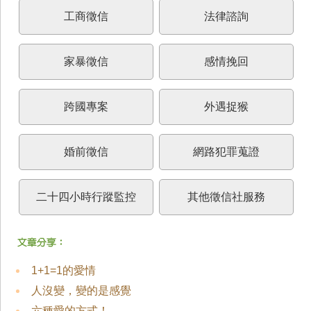
工商徵信
法律諮詢
家暴徵信
感情挽回
跨國專案
外遇捉猴
婚前徵信
網路犯罪蒐證
二十四小時行蹤監控
其他徵信社服務
1+1=1的愛情
人沒變，變的是感覺
六種愛的方式！