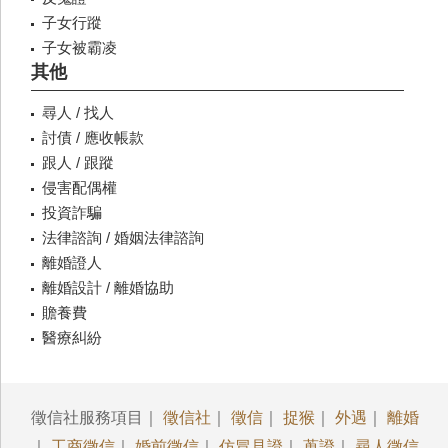
子女行蹤
子女被霸凌
其他
尋人 / 找人
討債 / 應收帳款
跟人 / 跟蹤
侵害配偶權
投資詐騙
法律諮詢 / 婚姻法律諮詢
離婚證人
離婚設計 / 離婚協助
贍養費
醫療糾紛
徵信社服務項目｜
徵信社
｜
徵信
｜
捉猴
｜
外遇
｜
離婚
｜
工商徵信
｜
婚前徵信
｜
仿冒見證
｜
蒐證
｜
尋人徵信