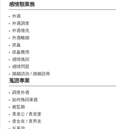
感情類業務
外遇
外遇調查
外遇徵兆
外遇離婚
抓姦
抓姦費用
感情挽回
感情問題
婚姻諮詢 / 婚姻諮商
蒐證專業
調查外遇
如何挽回家庭
被監聽
查老公 / 查老婆
查女友 / 查男友
反蒐證