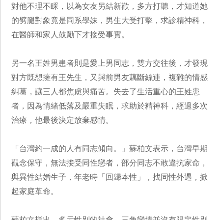
對他不理不睬，以為女友另結新歡，多方打聽，才知道她
的劈腿對象竟是同系學妹，男生大受打擊，求診精神科，
在醫師和家人鼓勵下才接受事實。
另一名王姓男患者則是愛上男同志，雙方交往後，才發現
對方既想擁有王先生，又與前男友藕斷絲連，複雜的情感
糾葛，讓三人都焦慮與痛苦。失去了生活重心的王姓患
者，因為情緒低落及嚴重失眠，求助於精神科，經過多次
治療，他最後決定放棄感情。
「台灣約一成的人有同志傾向。」蘇柏文表示，台灣早期
觀念保守，無法接受同性戀者，部分同志不敢違抗家命，
與異性結婚生子，年老時「回歸本性」，找同性外遇，掀
起家庭革命。
蘇柏文指出，多元性別的社會，三角戀情並沒有限定性別