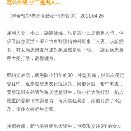
老公外遇 小三是男人…
【聯合報/記者徐養齡/新竹縣報導】 2011.04.26
犀利人妻「小三」話題延燒，只是當小三是個男人時，伴
侶又該怎麼辦？署立竹東醫院精神科近來「人妻」求診變
多，有女病患男友外遇對象居然是個「他」，讓女病患自
尊大受打擊，憂鬱纏身。
蘇柏文表示，病患陳小姐年約30，外型秀麗，與男友穩定
交往中。近來發現男友行蹤詭異、疑似劈腿，暗中調查，
竟發現男友外遇對象居然是男生，陳小姐大受打擊，陷入
嚴重的憂鬱憤怒與自責，每天瘋狂暴食，兩個月胖了8公
斤，還多次有輕生念頭。
無獨有偶，新竹縣有個男大學生，也發現交往3年的女友