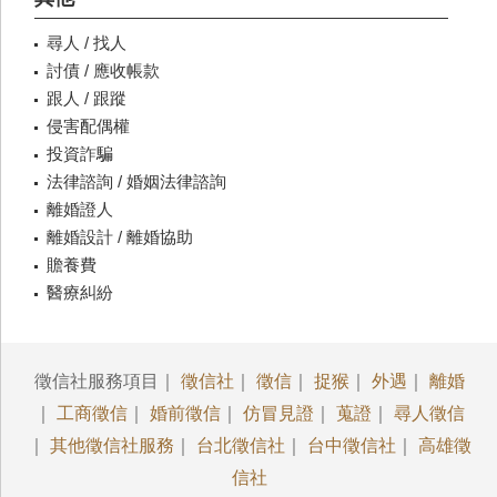
尋人 / 找人
討債 / 應收帳款
跟人 / 跟蹤
侵害配偶權
投資詐騙
法律諮詢 / 婚姻法律諮詢
離婚證人
離婚設計 / 離婚協助
贍養費
醫療糾紛
徵信社服務項目｜
徵信社
｜
徵信
｜
捉猴
｜
外遇
｜
離婚
｜
工商徵信
｜
婚前徵信
｜
仿冒見證
｜
蒐證
｜
尋人徵信
｜
其他徵信社服務
｜
台北徵信社
｜
台中徵信社
｜
高雄徵
信社