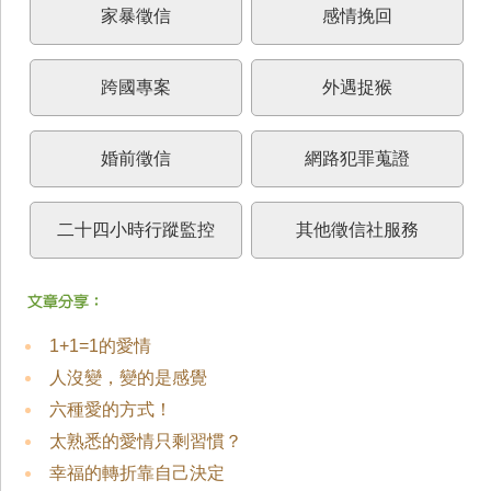
家暴徵信
感情挽回
跨國專案
外遇捉猴
婚前徵信
網路犯罪蒐證
二十四小時行蹤監控
其他徵信社服務
1+1=1的愛情
人沒變，變的是感覺
六種愛的方式！
太熟悉的愛情只剩習慣？
幸福的轉折靠自己決定