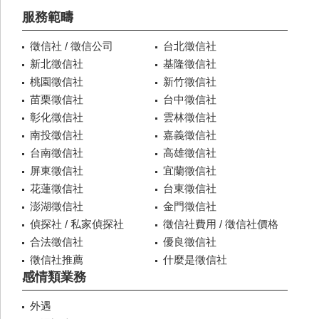
服務範疇
徵信社 / 徵信公司
台北徵信社
新北徵信社
基隆徵信社
桃園徵信社
新竹徵信社
苗栗徵信社
台中徵信社
彰化徵信社
雲林徵信社
南投徵信社
嘉義徵信社
台南徵信社
高雄徵信社
屏東徵信社
宜蘭徵信社
花蓮徵信社
台東徵信社
澎湖徵信社
金門徵信社
偵探社 / 私家偵探社
徵信社費用 / 徵信社價格
合法徵信社
優良徵信社
徵信社推薦
什麼是徵信社
感情類業務
外遇