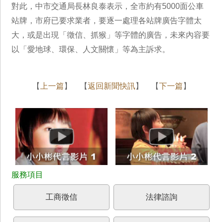
對此，中市交通局長林良泰表示，全市約有5000面公車
站牌，市府已要求業者，要逐一處理各站牌廣告字體太
大，或是出現「徵信、抓猴」等字體的廣告，未來內容要
以「愛地球、環保、人文關懷」等為主訴求。
【
上一篇
】 【
返回新聞快訊
】 【
下一篇
】
工商徵信
法律諮詢