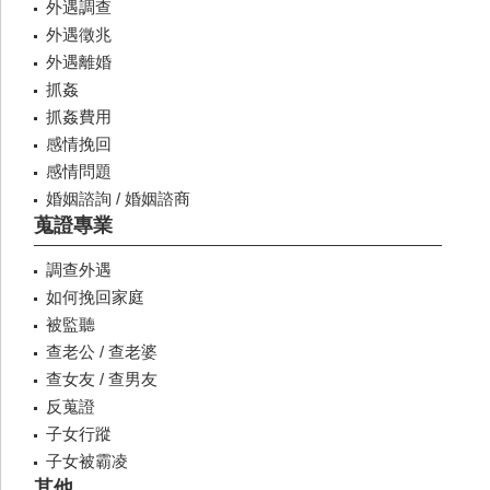
外遇調查
外遇徵兆
外遇離婚
抓姦
抓姦費用
感情挽回
感情問題
婚姻諮詢 / 婚姻諮商
蒐證專業
調查外遇
如何挽回家庭
被監聽
查老公 / 查老婆
查女友 / 查男友
反蒐證
子女行蹤
子女被霸凌
其他