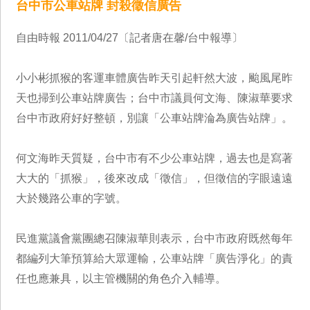
台中市公車站牌 封殺徵信廣告
自由時報 2011/04/27〔記者唐在馨/台中報導〕
小小彬抓猴的客運車體廣告昨天引起軒然大波，颱風尾昨
天也掃到公車站牌廣告；台中市議員何文海、陳淑華要求
台中市政府好好整頓，別讓「公車站牌淪為廣告站牌」。
何文海昨天質疑，台中市有不少公車站牌，過去也是寫著
大大的「抓猴」，後來改成「徵信」，但徵信的字眼遠遠
大於幾路公車的字號。
民進黨議會黨團總召陳淑華則表示，台中市政府既然每年
都編列大筆預算給大眾運輸，公車站牌「廣告淨化」的責
任也應兼具，以主管機關的角色介入輔導。