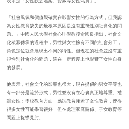
表示是「女性缺乏溫柔、賢淑等女性氣質」。
「社會風氣和價值觀確實在影響女性的行為方式，但我認
為女性教育缺失的最根本原因是沒有重視性別社會化的問
題。」中國人民大學社會心理學教授俞國良指出，社會文
化積澱傳承的過程中，男性與女性擁有不同的社會分工，
角色定位就會展現出不同的特性。但現在的社會並沒有重
視性別社會化的問題，這在一定程度上也影響了女性自身
的發展。
他表示，社會文化的影響也很大，現在提倡的男女平等也
有一部分是流於形式，男性並沒有在心裏真正地尊重、禮
讓女性；學校教育方面，應試教育掩蓋了女性教育，使得
很多女性可能學習很好，但在處理家庭關係、子女教育等
問題上捉襟見肘。