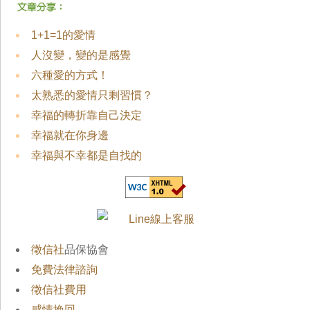
1+1=1的愛情
人沒變，變的是感覺
六種愛的方式！
太熟悉的愛情只剩習慣？
幸福的轉折靠自己決定
幸福就在你身邊
幸福與不幸都是自找的
徵信社
品保協會
免費法律諮詢
徵信社費用
感情挽回