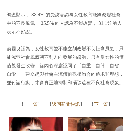
調查顯示， 33.4% 的受訪者認為女性教育能夠改變社會
中的不良風氣， 35.5% 的人認為不能改變， 31.1% 的人
表示不好說。
俞國良認為，女性教育並不能立刻改變不良社會風氣，只
能減弱社會風氣朝不利方向發展的趨勢。只有當女性的價
值觀發生改變，從內心深處認同了「自重、自律、自省、
自愛」，建立起與社會主流價值觀相吻合的追求和理想，
並付諸行動，才會真正地抑制和消除這種不良社會現象。
【
上一篇
】 【
返回新聞快訊
】 【
下一篇
】