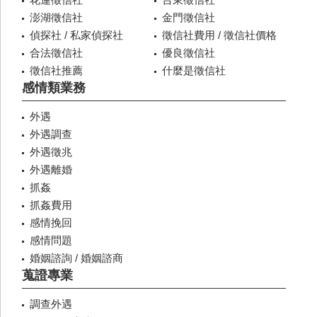
澎湖徵信社
金門徵信社
偵探社 / 私家偵探社
徵信社費用 / 徵信社價格
合法徵信社
優良徵信社
徵信社推薦
什麼是徵信社
感情類業務
外遇
外遇調查
外遇徵兆
外遇離婚
抓姦
抓姦費用
感情挽回
感情問題
婚姻諮詢 / 婚姻諮商
蒐證專業
調查外遇