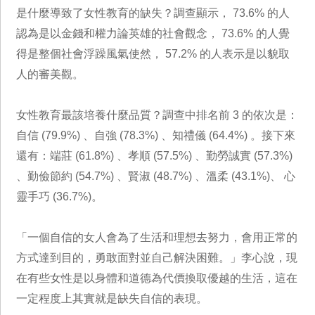
是什麼導致了女性教育的缺失？調查顯示， 73.6% 的人
認為是以金錢和權力論英雄的社會觀念， 73.6% 的人覺
得是整個社會浮躁風氣使然， 57.2% 的人表示是以貌取
人的審美觀。
女性教育最該培養什麼品質？調查中排名前 3 的依次是：
自信 (79.9%) 、自強 (78.3%) 、知禮儀 (64.4%) 。接下來
還有：端莊 (61.8%) 、孝順 (57.5%) 、勤勞誠實 (57.3%)
、勤儉節約 (54.7%) 、賢淑 (48.7%) 、溫柔 (43.1%)、 心
靈手巧 (36.7%)。
「一個自信的女人會為了生活和理想去努力，會用正常的
方式達到目的，勇敢面對並自己解決困難。」李心說，現
在有些女性是以身體和道德為代價換取優越的生活，這在
一定程度上其實就是缺失自信的表現。