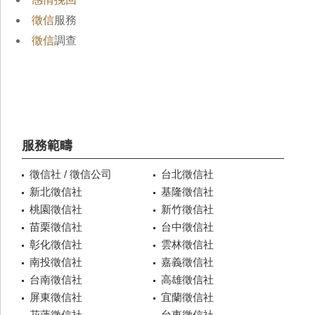
徵信
服務
徵信
調查
服務範疇
徵信社 / 徵信公司
台北徵信社
新北徵信社
基隆徵信社
桃園徵信社
新竹徵信社
苗栗徵信社
台中徵信社
彰化徵信社
雲林徵信社
南投徵信社
嘉義徵信社
台南徵信社
高雄徵信社
屏東徵信社
宜蘭徵信社
花蓮徵信社
台東徵信社