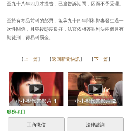
至九十八年四月才提告，已逾告訴期間，因而不予受理。
至於有毒品前科的彭男，坦承九十四年間和鄭妻發生過一
次性關係，且犯後態度良好，法官依相姦罪判決兩個月有
期徒刑，得易科罰金。
【
上一篇
】 【
返回新聞快訊
】 【
下一篇
】
工商徵信
法律諮詢