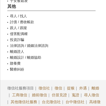
子女被霸凌
其他
尋人 / 找人
討債 / 應收帳款
跟人 / 跟蹤
侵害配偶權
投資詐騙
法律諮詢 / 婚姻法律諮詢
離婚證人
離婚設計 / 離婚協助
贍養費
醫療糾紛
徵信社服務項目｜
徵信社
｜
徵信
｜
捉猴
｜
外遇
｜
離婚
｜
工商徵信
｜
婚前徵信
｜
仿冒見證
｜
蒐證
｜
尋人徵信
｜
其他徵信社服務
｜
台北徵信社
｜
台中徵信社
｜
高雄徵