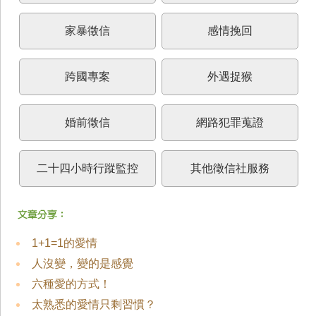
家暴徵信
感情挽回
跨國專案
外遇捉猴
婚前徵信
網路犯罪蒐證
二十四小時行蹤監控
其他徵信社服務
1+1=1的愛情
人沒變，變的是感覺
六種愛的方式！
太熟悉的愛情只剩習慣？