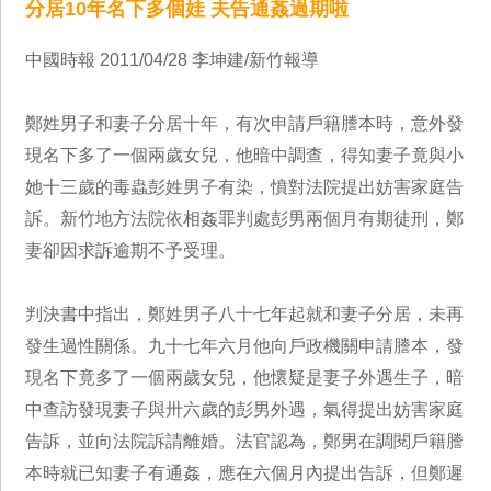
分居10年名下多個娃 夫告通姦過期啦
中國時報 2011/04/28 李坤建/新竹報導
鄭姓男子和妻子分居十年，有次申請戶籍謄本時，意外發
現名下多了一個兩歲女兒，他暗中調查，得知妻子竟與小
她十三歲的毒蟲彭姓男子有染，憤對法院提出妨害家庭告
訴。新竹地方法院依相姦罪判處彭男兩個月有期徒刑，鄭
妻卻因求訴逾期不予受理。
判決書中指出，鄭姓男子八十七年起就和妻子分居，未再
發生過性關係。九十七年六月他向戶政機關申請謄本，發
現名下竟多了一個兩歲女兒，他懷疑是妻子外遇生子，暗
中查訪發現妻子與卅六歲的彭男外遇，氣得提出妨害家庭
告訴，並向法院訴請離婚。法官認為，鄭男在調閱戶籍謄
本時就已知妻子有通姦，應在六個月內提出告訴，但鄭遲