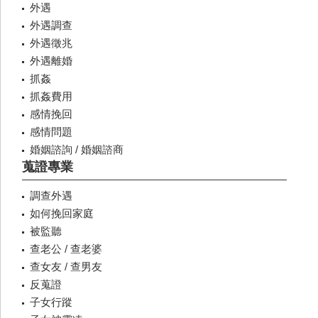
外遇
外遇調查
外遇徵兆
外遇離婚
抓姦
抓姦費用
感情挽回
感情問題
婚姻諮詢 / 婚姻諮商
蒐證專業
調查外遇
如何挽回家庭
被監聽
查老公 / 查老婆
查女友 / 查男友
反蒐證
子女行蹤