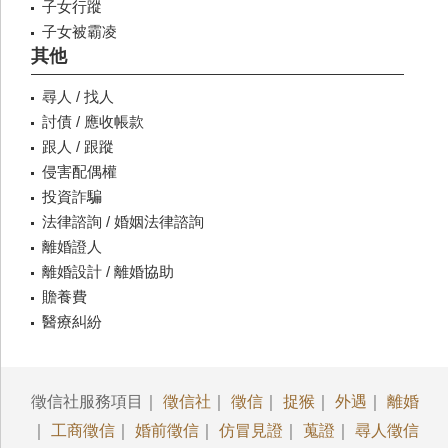
子女行蹤
子女被霸凌
其他
尋人 / 找人
討債 / 應收帳款
跟人 / 跟蹤
侵害配偶權
投資詐騙
法律諮詢 / 婚姻法律諮詢
離婚證人
離婚設計 / 離婚協助
贍養費
醫療糾紛
徵信社服務項目｜
徵信社
｜
徵信
｜
捉猴
｜
外遇
｜
離婚
｜
工商徵信
｜
婚前徵信
｜
仿冒見證
｜
蒐證
｜
尋人徵信