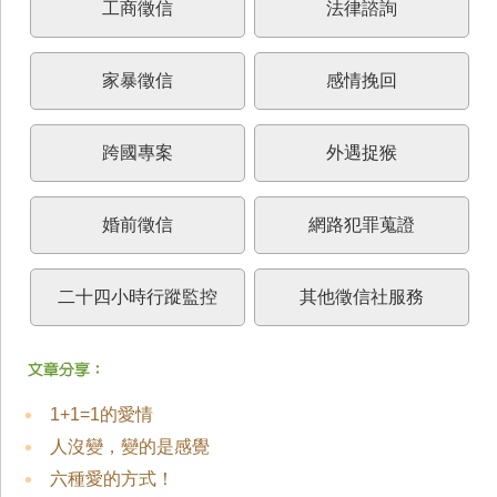
工商徵信
法律諮詢
家暴徵信
感情挽回
跨國專案
外遇捉猴
婚前徵信
網路犯罪蒐證
二十四小時行蹤監控
其他徵信社服務
1+1=1的愛情
人沒變，變的是感覺
六種愛的方式！