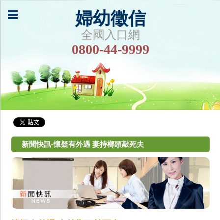
婦幼徵信
全國入口網
0800-44-9999
新聞快訊-懷疑有外遇 妻持榔頭敲死夫