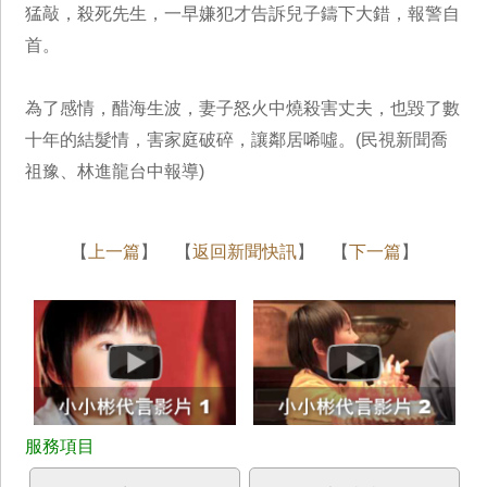
猛敲，殺死先生，一早嫌犯才告訴兒子鑄下大錯，報警自
首。
為了感情，醋海生波，妻子怒火中燒殺害丈夫，也毀了數
十年的結髮情，害家庭破碎，讓鄰居唏噓。(民視新聞喬
祖豫、林進龍台中報導)
【
上一篇
】 【
返回新聞快訊
】 【
下一篇
】