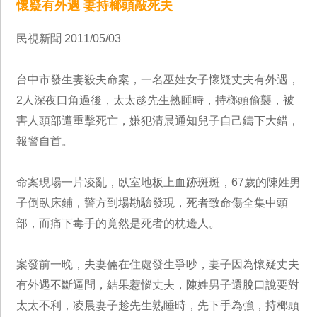
懷疑有外遇 妻持榔頭敲死夫
民視新聞 2011/05/03
台中市發生妻殺夫命案，一名巫姓女子懷疑丈夫有外遇，
2人深夜口角過後，太太趁先生熟睡時，持榔頭偷襲，被
害人頭部遭重擊死亡，嫌犯清晨通知兒子自己鑄下大錯，
報警自首。
命案現場一片凌亂，臥室地板上血跡斑斑，67歲的陳姓男
子倒臥床鋪，警方到場勘驗發現，死者致命傷全集中頭
部，而痛下毒手的竟然是死者的枕邊人。
案發前一晚，夫妻倆在住處發生爭吵，妻子因為懷疑丈夫
有外遇不斷逼問，結果惹惱丈夫，陳姓男子還脫口說要對
太太不利，凌晨妻子趁先生熟睡時，先下手為強，持榔頭