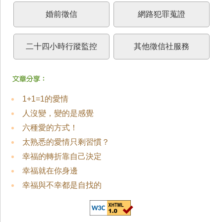
婚前徵信
網路犯罪蒐證
二十四小時行蹤監控
其他徵信社服務
1+1=1的愛情
人沒變，變的是感覺
六種愛的方式！
太熟悉的愛情只剩習慣？
幸福的轉折靠自己決定
幸福就在你身邊
幸福與不幸都是自找的