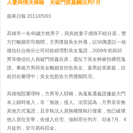
人妻與情夫裸睡 夫破門抓姦觸法判7月
蘋果日報 2011/05/03
高雄市一名46歲方姓男子，與吳姓妻子感情不睦分居，雙
方打離婚官司期間，方男懷疑吳女外遇，以50萬委託一統
徵信社台南分公司邱姓經理對吳女蒐證，2009年初與邱
男等徵信社人員破門抓姦在床，還扯下吳女棉被拍裸照蒐
證。事後方男與吳女離婚並控告吳女、葉男妨害家庭，目
前仍在審理中；吳女也怒告方男擅闖民宅。
高雄地院審理時，方男等人辯稱，為蒐集通姦證據趁大門
未上鎖時進入，非「無故」侵入。法官認為，方男並非無
其他方式蒐證，且非執法人員無權限執行搜索，他已破壞
他人居住安寧，依侵入住宅、強制罪分判方、邱各7月、4
月徒刑，皆可易科罰金。