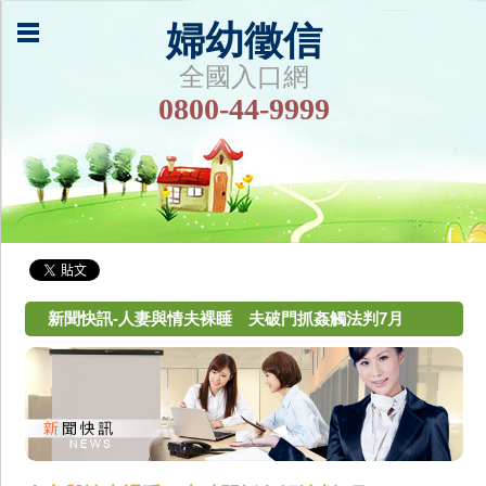
婦幼徵信
全國入口網
0800-44-9999
新聞快訊-人妻與情夫裸睡 夫破門抓姦觸法判7月