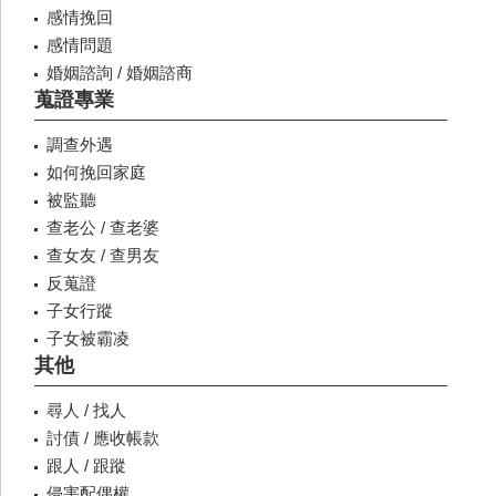
感情挽回
感情問題
婚姻諮詢 / 婚姻諮商
蒐證專業
調查外遇
如何挽回家庭
被監聽
查老公 / 查老婆
查女友 / 查男友
反蒐證
子女行蹤
子女被霸凌
其他
尋人 / 找人
討債 / 應收帳款
跟人 / 跟蹤
侵害配偶權