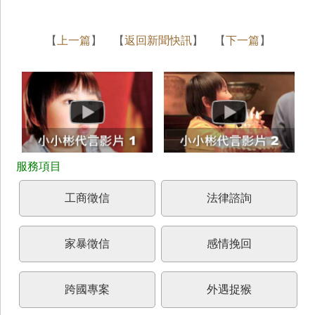
【
上一篇
】 【
返回新聞快訊
】 【
下一篇
】
工商徵信
法律諮詢
家暴徵信
感情挽回
跨國專案
外遇捉猴