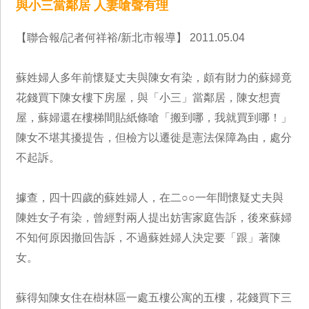
與小三當鄰居 人妻嗆聲有理
【聯合報/記者何祥裕/新北市報導】 2011.05.04
蘇姓婦人多年前懷疑丈夫與陳女有染，頗有財力的蘇婦竟
花錢買下陳女樓下房屋，與「小三」當鄰居，陳女想賣
屋，蘇婦還在樓梯間貼紙條嗆「搬到哪，我就買到哪！」
陳女不堪其擾提告，但檢方以遷徙是憲法保障為由，處分
不起訴。
據查，四十四歲的蘇姓婦人，在二○○一年間懷疑丈夫與
陳姓女子有染，曾經對兩人提出妨害家庭告訴，後來蘇婦
不知何原因撤回告訴，不過蘇姓婦人決定要「跟」著陳
女。
蘇得知陳女住在樹林區一處五樓公寓的五樓，花錢買下三