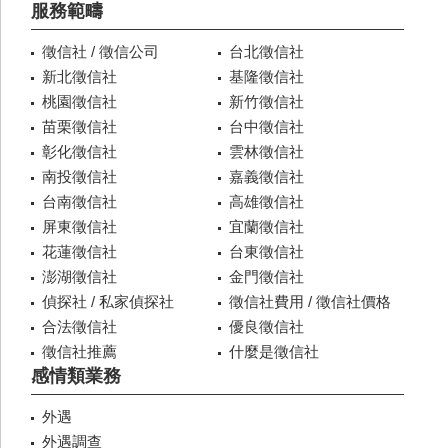
服務範疇
徵信社 / 徵信公司
台北徵信社
新北徵信社
基隆徵信社
桃園徵信社
新竹徵信社
苗栗徵信社
台中徵信社
彰化徵信社
雲林徵信社
南投徵信社
嘉義徵信社
台南徵信社
高雄徵信社
屏東徵信社
宜蘭徵信社
花蓮徵信社
台東徵信社
澎湖徵信社
金門徵信社
偵探社 / 私家偵探社
徵信社費用 / 徵信社價格
合法徵信社
優良徵信社
徵信社推薦
什麼是徵信社
感情類業務
外遇
外遇調查