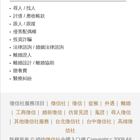
尋人 / 找人
討債 / 應收帳款
跟人 / 跟蹤
侵害配偶權
投資詐騙
法律諮詢 / 婚姻法律諮詢
離婚證人
離婚設計 / 離婚協助
贍養費
醫療糾紛
徵信社服務項目｜
徵信社
｜
徵信
｜
捉猴
｜
外遇
｜
離婚
｜
工商徵信
｜
婚前徵信
｜
仿冒見證
｜
蒐證
｜
尋人徵信
｜
其他徵信社服務
｜
台北徵信社
｜
台中徵信社
｜
高雄徵
信社
版權所有 © 婦幼
徵信社
全國入口網 Copyright c 2009 All