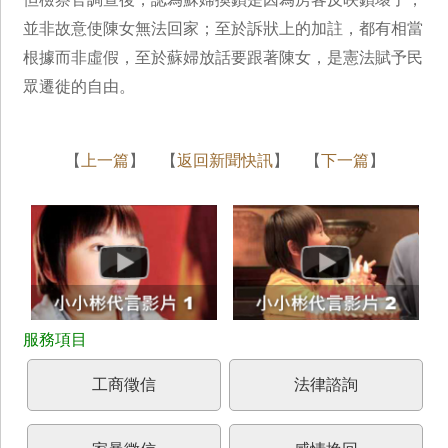
並非故意使陳女無法回家；至於訴狀上的加註，都有相當
根據而非虛假，至於蘇婦放話要跟著陳女，是憲法賦予民
眾遷徙的自由。
【
上一篇
】 【
返回新聞快訊
】 【
下一篇
】
工商徵信
法律諮詢