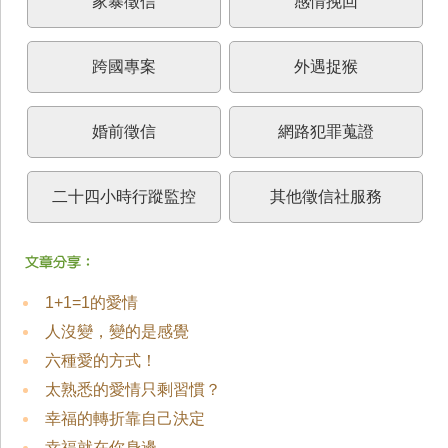
家暴徵信
感情挽回
跨國專案
外遇捉猴
婚前徵信
網路犯罪蒐證
二十四小時行蹤監控
其他徵信社服務
1+1=1的愛情
人沒變，變的是感覺
六種愛的方式！
太熟悉的愛情只剩習慣？
幸福的轉折靠自己決定
幸福就在你身邊