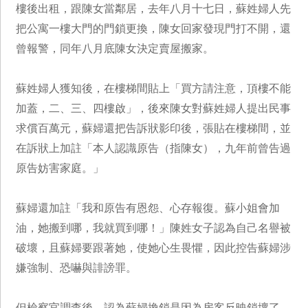
樓後出租，跟陳女當鄰居，去年八月十七日，蘇姓婦人先
把公寓一樓大門的門鎖更換，陳女回家發現門打不開，還
曾報警，同年八月底陳女決定賣屋搬家。
蘇姓婦人獲知後，在樓梯間貼上「買方請注意，頂樓不能
加蓋，二、三、四樓啟」，後來陳女對蘇姓婦人提出民事
求償百萬元，蘇婦還把告訴狀影印後，張貼在樓梯間，並
在訴狀上加註「本人認識原告（指陳女），九年前曾告過
原告妨害家庭。」
蘇婦還加註「我和原告有恩怨、心存報復。蘇小姐會加
油，她搬到哪，我就買到哪！」陳姓女子認為自己名譽被
破壞，且蘇婦要跟著她，使她心生畏懼，因此控告蘇婦涉
嫌強制、恐嚇與誹謗罪。
但檢察官調查後，認為蘇婦換鎖是因為房客反映鎖壞了，