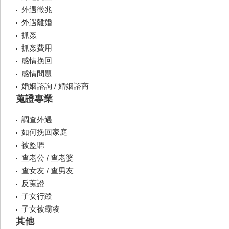
外遇徵兆
外遇離婚
抓姦
抓姦費用
感情挽回
感情問題
婚姻諮詢 / 婚姻諮商
蒐證專業
調查外遇
如何挽回家庭
被監聽
查老公 / 查老婆
查女友 / 查男友
反蒐證
子女行蹤
子女被霸凌
其他