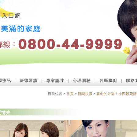
聞快訊
｜
法律常識
｜
專家論述
｜
心理測驗
｜
各區據點
｜
聯絡
目前位置 >
首頁
>
新聞快訊
>
要命的外遇！小四殺死情
死情夫