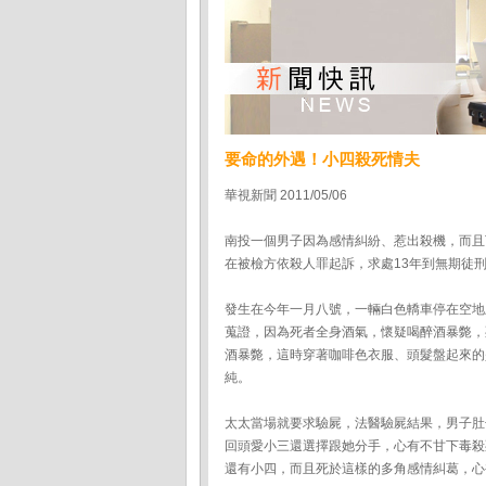
要命的外遇！小四殺死情夫
華視新聞 2011/05/06
南投一個男子因為感情糾紛、惹出殺機，而且
在被檢方依殺人罪起訴，求處13年到無期徒
發生在今年一月八號，一輛白色轎車停在空地
蒐證，因為死者全身酒氣，懷疑喝醉酒暴斃，
酒暴斃，這時穿著咖啡色衣服、頭髮盤起來的
純。
太太當場就要求驗屍，法醫驗屍結果，男子肚
回頭愛小三還選擇跟她分手，心有不甘下毒殺
還有小四，而且死於這樣的多角感情糾葛，心