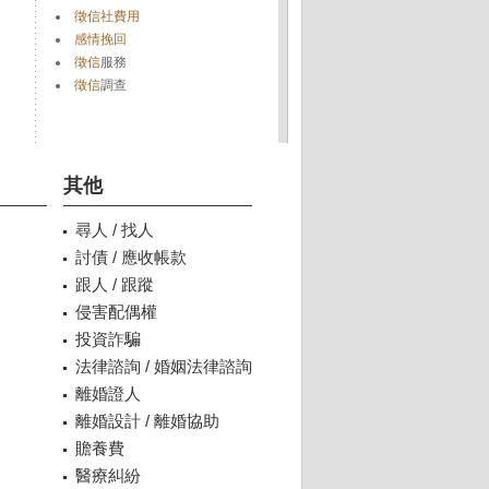
徵信社費用
感情挽回
徵信
服務
徵信
調查
其他
尋人 / 找人
討債 / 應收帳款
跟人 / 跟蹤
侵害配偶權
投資詐騙
法律諮詢 / 婚姻法律諮詢
離婚證人
離婚設計 / 離婚協助
贍養費
醫療糾紛