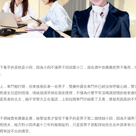
下毒手的居然是小四，因為小四不滿男子回頭愛小三，就在酒中加農藥把男子毒死，
刑。
上，車門都打開，但車後座趴著一名男子，雙腳外露在車門外已經沒有呼吸心跳，警
死者女兒趕到現場，情緒崩潰哭倒在朋友懷裡，不懂為什麼平常沒喝酒習慣的爸爸會
是死者的太太，她不管警方正在蒐證，上前拉開車門仔細看了又看，懷疑死因真的不
子裡確實有農藥反應，檢警追查才發現下毒手的是男子第二個情婦小四，因為不滿男
死情夫，檢方對小四求處十三年到無期徒刑，只是當男子原配得知先生在外原來有小
裡有說不出的痛苦。