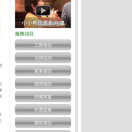
工商徵信
法律諮詢
現
家暴徵信
感情挽回
方
喝
單
跨國專案
外遇捉猴
子
三
婚前徵信