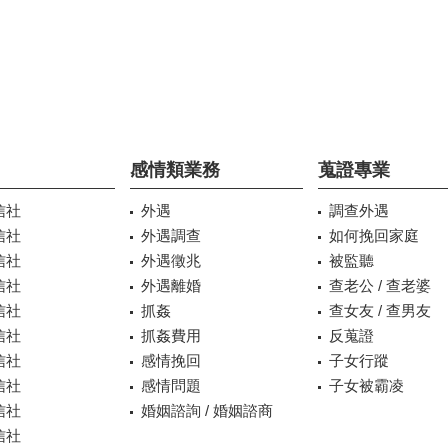
感情類業務
蒐證專業
信社
外遇
調查外遇
信社
外遇調查
如何挽回家庭
信社
外遇徵兆
被監聽
信社
外遇離婚
查老公 / 查老婆
信社
抓姦
查女友 / 查男友
信社
抓姦費用
反蒐證
信社
感情挽回
子女行蹤
信社
感情問題
子女被霸凌
信社
婚姻諮詢 / 婚姻諮商
信社