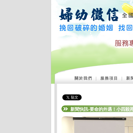
關於我們
｜
服務項目
｜
新
新聞快訊-要命的外遇！小四殺