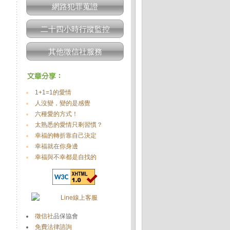
網路犯罪蒐證
二十四小時行蹤監控
其他徵信社服務
1+1=1的愛情
人沒變，變的是感覺
六種愛的方式！
太熟悉的愛情只剩習慣？
幸福的轉折靠自己決定
幸福就在你身邊
幸福與不幸都是自找的
徵信社
品保協會
免費法律諮詢