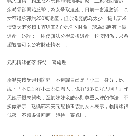
碼大逆轉，賴玉霞不想再和余澔雯計較，主動撤回告訴，
余澔雯卻開始反擊，為女爭取遺產，日前一審還勝訴，余
女可繼承郭約200萬遺產，但余澔雯認為太少，提出要求
清查大老婆賴玉霞與其2子女名下財產，認為郭應有上億
遺產，她說：「即使無法分得最後遺產，也沒關係，只希
望被告可以公布財產情況。」
元配情緒低落 靜待二審處理
余澔雯接受週刊訪問，不避諱自己是「小三」身分，她
說：「不是所有小三都是壞人，也有很多是好人啊！」昨
天她手機未開機，至於妹妹余皓然則尊重大姊的作法，不
多做表示，熟識郭宏亮元配賴玉霞的友人表示，賴情緒很
低落，不願多做回應，靜待二審處理。