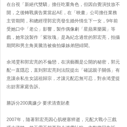
在台視「新絕代雙驕」擔任吃重角色，但因自覺演技放不
開，之後轉戰廣告業當起AE，在「映畫」公司擔任業務
主管期間，和總經理郭宏亮發生婚外情生下一女，9年前
受她口中「老公」影響，製作偶像劇「星蘋果樂園」等
戲，她常說製作「紫玫瑰」是為紀念過世的郭宏亮，拍攝
期間和男主角黃騰浩被偷拍爆姊弟戀緋聞。
余澔雯和郭宏亮的不倫戀，在演藝圈是公開的秘密，郭元
配一直隱忍，直到郭宏亮到法院提出「確認親子關係」有
意讓余私生女認祖歸宗，才讓元配忍無可忍，對余澔雯提
出妨害家庭告訴。
勝訴分200萬嫌少 要求清查財產
2007年，隨著郭宏亮因心肌梗塞猝逝，元配大戰小三戲