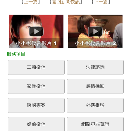
【
上一篇
】 【
返回新聞快訊
】 【
下一篇
】
工商徵信
法律諮詢
家暴徵信
感情挽回
跨國專案
外遇捉猴
婚前徵信
網路犯罪蒐證