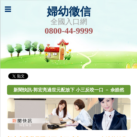
婦幼徵信
全國入口網
0800-44-9999
新聞快訊-郭宏亮過世元配放下 小三反咬一口 － 余皓然
姊為女硬爭上億遺產