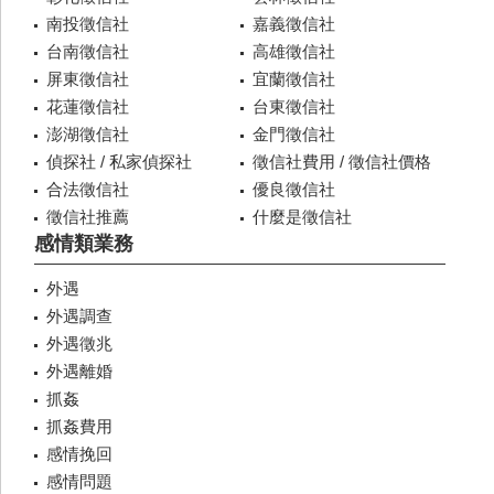
南投徵信社
嘉義徵信社
台南徵信社
高雄徵信社
屏東徵信社
宜蘭徵信社
花蓮徵信社
台東徵信社
澎湖徵信社
金門徵信社
偵探社 / 私家偵探社
徵信社費用 / 徵信社價格
合法徵信社
優良徵信社
徵信社推薦
什麼是徵信社
感情類業務
外遇
外遇調查
外遇徵兆
外遇離婚
抓姦
抓姦費用
感情挽回
感情問題