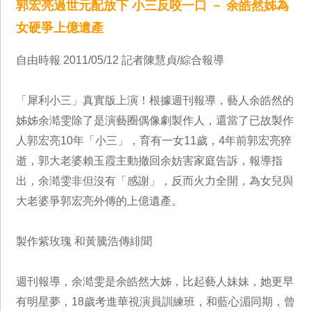
郭宏亮過世元配放下 小三反咬一口 － 余皓然姊為
女硬爭上億遺產
自由時報 2011/05/12 記者陳慧貞/綜合報導
「犀利小三」真實版上演！根據週刊報導，藝人余皓然的
姊姊余澔雯除了是演藝圈偶像劇製作人，還當了已故製作
人郭宏亮10年「小三」，育有一女11歲，4年前郭宏亮猝
逝，郭大老婆賴玉霞主動撤回余妨害家庭告訴，報導指
出，余澔雯非但沒有「感謝」，反而火力全開，為女兒與
大老婆爭郭宏亮外傳的上億遺產。
製作紫玫瑰 和黃騰浩傳緋聞
週刊報導，余澔雯是余皓然大姊，比起藝人妹妹，她更早
有明星夢，18歲考進華視演員訓練班，和藍心湄同期，曾