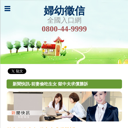
婦幼徵信
全國入口網
0800-44-9999
新聞快訊-前妻偷吃生女 獄中夫求償勝訴