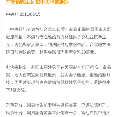
前妻偷吃生女 獄中夫求償勝訴
中央社 2011/05/15
（中央社記者唐筱恬台北15日電）基隆市周姓男子進入監
獄服刑後，不滿前妻在離婚前與林姓男子交往並懷孕生
女，害他與家人蒙羞，到法院提起求償告訴。台北地方法
院日前判決前妻、林男各賠償周男新台幣20萬元。
判決書指出，基隆市周姓男子在民國94年犯下強盜、毒品
案，進入台灣宜蘭監獄服刑，並與妻子離婚。但離婚數月
後，周男才發現前妻在離婚前與林姓男子交往，還懷孕生
下1個女兒。
刑事部分，周男控告前妻與林男通姦罪，已遭法院判刑。
民事部分，周男認為前妻在外偷吃一事，害他在獄中遭人