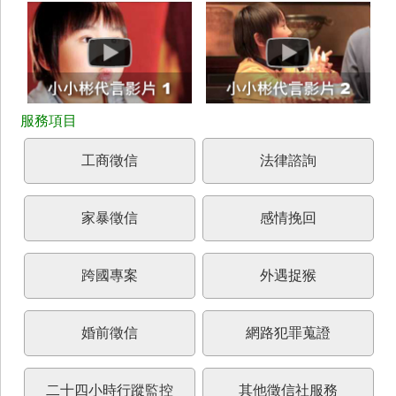
工商徵信
法律諮詢
家暴徵信
感情挽回
跨國專案
外遇捉猴
婚前徵信
網路犯罪蒐證
二十四小時行蹤監控
其他徵信社服務