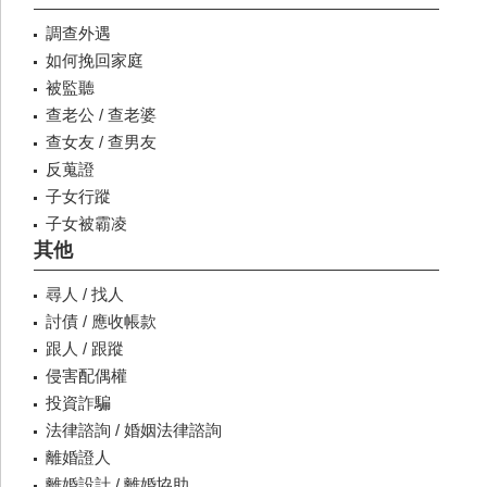
調查外遇
如何挽回家庭
被監聽
查老公 / 查老婆
查女友 / 查男友
反蒐證
子女行蹤
子女被霸凌
其他
尋人 / 找人
討債 / 應收帳款
跟人 / 跟蹤
侵害配偶權
投資詐騙
法律諮詢 / 婚姻法律諮詢
離婚證人
離婚設計 / 離婚協助