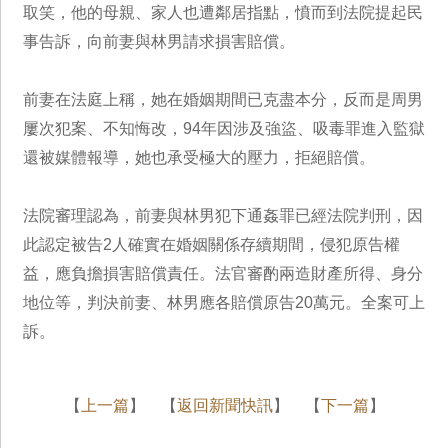
取笑，他的母親、家人也遭鄰居指點，憤而到法院提起民
事告訴，向前妻與林男請求損害賠償。
前妻在法庭上稱，她在婚姻期間已克盡本分，反而是周男
屢次犯案、不知悔改，94年因涉及強盜、吸毒罪進入監獄
還被媒體報導，她也承受極大的壓力，拒絕賠償。
法院審理認為，前妻與林男犯下通姦罪已經法院判刑，因
此認定被告2人確實在婚姻關係存續期間，侵犯原告權
益，應負擔損害賠償責任。法官審酌兩造財產所得、身分
地位等，判決前妻、林男應各賠償原告20萬元。全案可上
訴。
【
上一篇
】 【
返回新聞快訊
】 【
下一篇
】