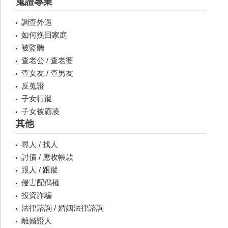
蒐證專業
調查外遇
如何挽回家庭
被監聽
查老公 / 查老婆
查女友 / 查男友
反蒐證
子女行蹤
子女被霸凌
其他
尋人 / 找人
討債 / 應收帳款
跟人 / 跟蹤
侵害配偶權
投資詐騙
法律諮詢 / 婚姻法律諮詢
離婚證人