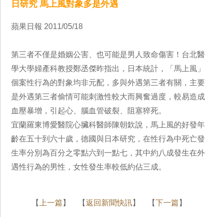
日研究 馬上風對象多是外遇
蘋果日報 2011/05/18
第三者不僅是婚姻公害、也可能是男人致命傷害！台北醫
學大學婦產科教授鄭丞傑昨指出，日本統計，「馬上風」
個案性行為的對象均非元配，多與外遇第三者有關，主要
是外遇第三者偷情可能刺激性較大而興奮過度，較易造成
血壓暴增，引起心、腦血管破裂、阻塞猝死。
宜蘭羅東博愛醫院心臟科醫師陳朝欽說，馬上風的好發年
齡在五十到六十歲，德國與日本研究，在性行為中死亡發
生率分別為百分之零點六到一點七，其中約八成發生在外
遇性行為的男性，女性發生率較低約佔三成。
【
上一篇
】 【
返回新聞快訊
】 【
下一篇
】