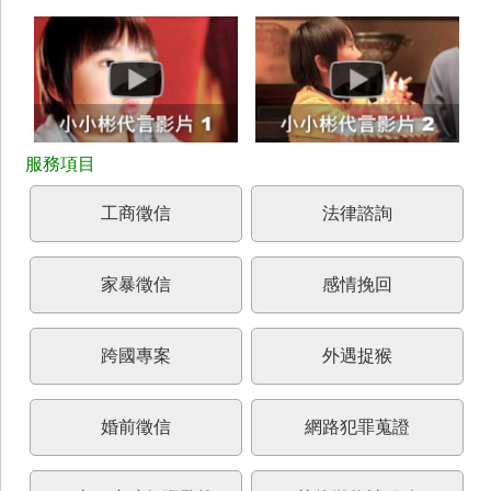
工商徵信
法律諮詢
家暴徵信
感情挽回
跨國專案
外遇捉猴
婚前徵信
網路犯罪蒐證