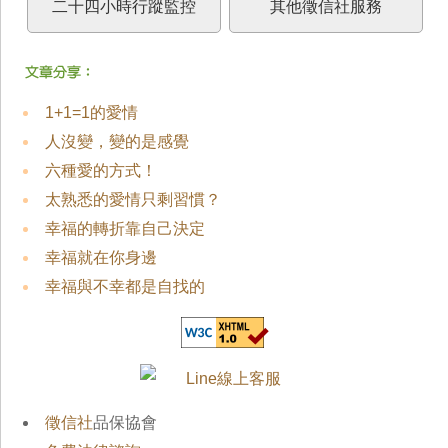
二十四小時行蹤監控
其他徵信社服務
1+1=1的愛情
人沒變，變的是感覺
六種愛的方式！
太熟悉的愛情只剩習慣？
幸福的轉折靠自己決定
幸福就在你身邊
幸福與不幸都是自找的
徵信社
品保協會