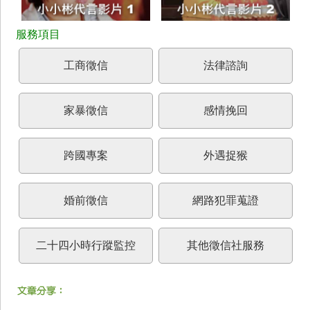
工商徵信
法律諮詢
家暴徵信
感情挽回
跨國專案
外遇捉猴
婚前徵信
網路犯罪蒐證
二十四小時行蹤監控
其他徵信社服務