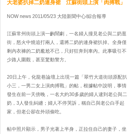
大老婆扒掉二奶連身裙 江蘇街頭上演「肉搏戰」
NOW news 2011/05/23 大陸新聞中心/綜合報導
江蘇常州街頭上演一齣鬧劇，一名婦人撞見老公與二奶逛
街，怒火中燒追打兩人，還將二奶的連身裙扒掉。全身僅
剩內衣褲的二奶尷尬不已，只好狂奔到車內。此事吸引不
少路人圍觀，甚至驚動警方。
20日上午，化龍巷論壇上出現一篇「翠竹大道街頭原配扒
小三，一男二女上演肉搏戰」的帖，根據帖中說明，事情
發生在前一天傍晚，一名大約30多歲的婦人逮到老公與二
奶，3人發生糾纏；婦人不停哭訴，稱自己與老公白手起
家，但老公卻在外頭偷吃。
帖中照片顯示，男子光著上半身，正拉住自己的妻子，坐