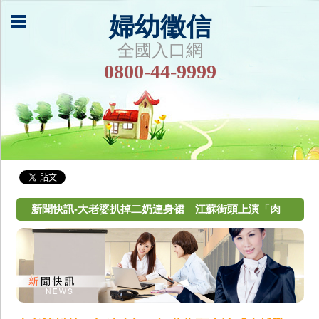
婦幼徵信
全國入口網
0800-44-9999
新聞快訊-大老婆扒掉二奶連身裙 江蘇街頭上演「肉
搏戰」