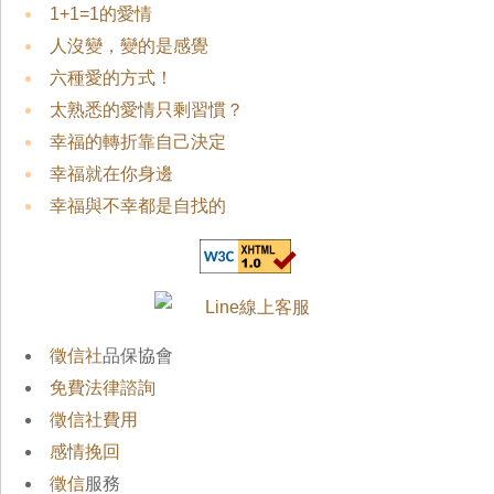
1+1=1的愛情
人沒變，變的是感覺
六種愛的方式！
太熟悉的愛情只剩習慣？
幸福的轉折靠自己決定
幸福就在你身邊
幸福與不幸都是自找的
徵信社
品保協會
免費法律諮詢
徵信社費用
感情挽回
徵信
服務