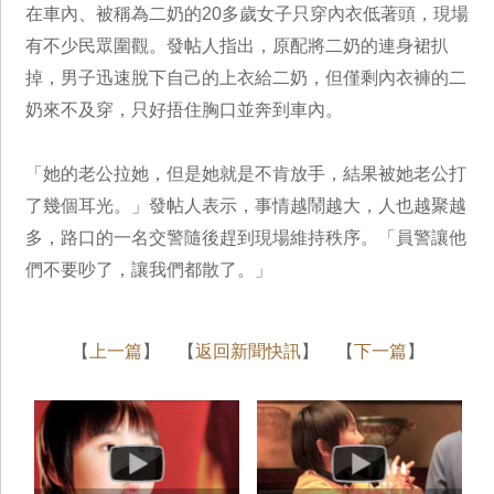
在車內、被稱為二奶的20多歲女子只穿內衣低著頭，現場
有不少民眾圍觀。發帖人指出，原配將二奶的連身裙扒
掉，男子迅速脫下自己的上衣給二奶，但僅剩內衣褲的二
奶來不及穿，只好捂住胸口並奔到車內。
「她的老公拉她，但是她就是不肯放手，結果被她老公打
了幾個耳光。」發帖人表示，事情越鬧越大，人也越聚越
多，路口的一名交警隨後趕到現場維持秩序。「員警讓他
們不要吵了，讓我們都散了。」
【
上一篇
】 【
返回新聞快訊
】 【
下一篇
】