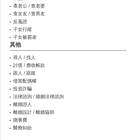
查老公 / 查老婆
查女友 / 查男友
反蒐證
子女行蹤
子女被霸凌
其他
尋人 / 找人
討債 / 應收帳款
跟人 / 跟蹤
侵害配偶權
投資詐騙
法律諮詢 / 婚姻法律諮詢
離婚證人
離婚設計 / 離婚協助
贍養費
醫療糾紛