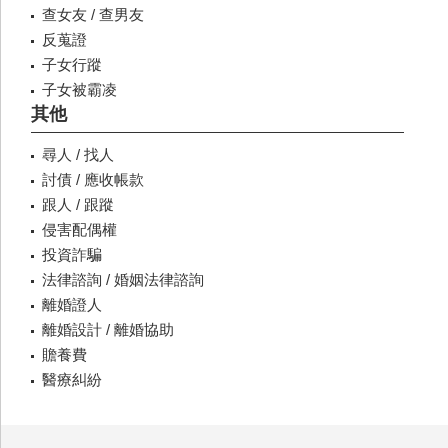
查女友 / 查男友
反蒐證
子女行蹤
子女被霸凌
其他
尋人 / 找人
討債 / 應收帳款
跟人 / 跟蹤
侵害配偶權
投資詐騙
法律諮詢 / 婚姻法律諮詢
離婚證人
離婚設計 / 離婚協助
贍養費
醫療糾紛