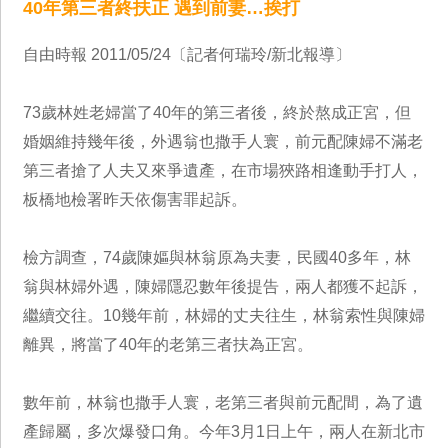
40年第三者終扶正 遇到前妻…挨打
自由時報 2011/05/24〔記者何瑞玲/新北報導〕
73歲林姓老婦當了40年的第三者後，終於熬成正宮，但
婚姻維持幾年後，外遇翁也撒手人寰，前元配陳婦不滿老
第三者搶了人夫又來爭遺產，在市場狹路相逢動手打人，
板橋地檢署昨天依傷害罪起訴。
檢方調查，74歲陳嫗與林翁原為夫妻，民國40多年，林
翁與林婦外遇，陳婦隱忍數年後提告，兩人都獲不起訴，
繼續交往。10幾年前，林婦的丈夫往生，林翁索性與陳婦
離異，將當了40年的老第三者扶為正宮。
數年前，林翁也撒手人寰，老第三者與前元配間，為了遺
產歸屬，多次爆發口角。今年3月1日上午，兩人在新北市