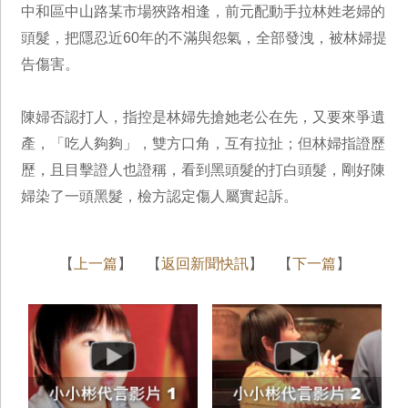
中和區中山路某市場狹路相逢，前元配動手拉林姓老婦的
頭髮，把隱忍近60年的不滿與怨氣，全部發洩，被林婦提
告傷害。
陳婦否認打人，指控是林婦先搶她老公在先，又要來爭遺
產，「吃人夠夠」，雙方口角，互有拉扯；但林婦指證歷
歷，且目擊證人也證稱，看到黑頭髮的打白頭髮，剛好陳
婦染了一頭黑髮，檢方認定傷人屬實起訴。
【
上一篇
】 【
返回新聞快訊
】 【
下一篇
】