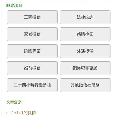
工商徵信
法律諮詢
家暴徵信
感情挽回
跨國專案
外遇捉猴
婚前徵信
網路犯罪蒐證
二十四小時行蹤監控
其他徵信社服務
1+1=1的愛情