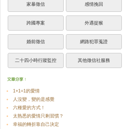
家暴徵信
感情挽回
跨國專案
外遇捉猴
婚前徵信
網路犯罪蒐證
二十四小時行蹤監控
其他徵信社服務
1+1=1的愛情
人沒變，變的是感覺
六種愛的方式！
太熟悉的愛情只剩習慣？
幸福的轉折靠自己決定