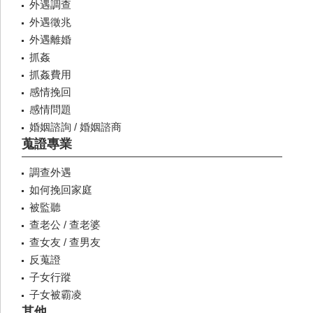
外遇調查
外遇徵兆
外遇離婚
抓姦
抓姦費用
感情挽回
感情問題
婚姻諮詢 / 婚姻諮商
蒐證專業
調查外遇
如何挽回家庭
被監聽
查老公 / 查老婆
查女友 / 查男友
反蒐證
子女行蹤
子女被霸凌
其他