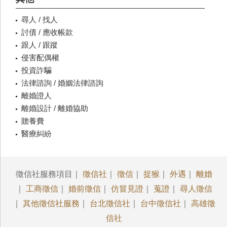
尋人 / 找人
討債 / 應收帳款
跟人 / 跟蹤
侵害配偶權
投資詐騙
法律諮詢 / 婚姻法律諮詢
離婚證人
離婚設計 / 離婚協助
贍養費
醫療糾紛
徵信社服務項目｜
徵信社
｜
徵信
｜
捉猴
｜
外遇
｜
離婚
｜
工商徵信
｜
婚前徵信
｜
仿冒見證
｜
蒐證
｜
尋人徵信
｜
其他徵信社服務
｜
台北徵信社
｜
台中徵信社
｜
高雄徵
信社