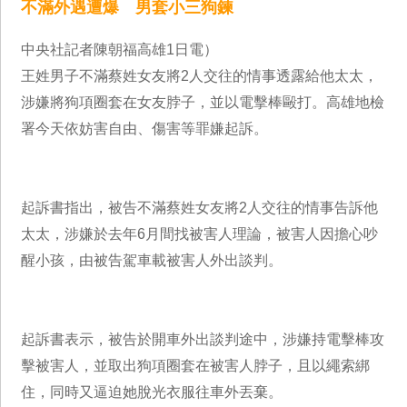
不滿外遇遭爆 男套小三狗鍊
中央社記者陳朝福高雄1日電）
王姓男子不滿蔡姓女友將2人交往的情事透露給他太太，
涉嫌將狗項圈套在女友脖子，並以電擊棒毆打。高雄地檢
署今天依妨害自由、傷害等罪嫌起訴。
起訴書指出，被告不滿蔡姓女友將2人交往的情事告訴他
太太，涉嫌於去年6月間找被害人理論，被害人因擔心吵
醒小孩，由被告駕車載被害人外出談判。
起訴書表示，被告於開車外出談判途中，涉嫌持電擊棒攻
擊被害人，並取出狗項圈套在被害人脖子，且以繩索綁
住，同時又逼迫她脫光衣服往車外丟棄。