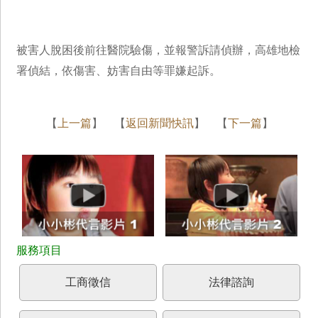
被害人脫困後前往醫院驗傷，並報警訴請偵辦，高雄地檢
署偵結，依傷害、妨害自由等罪嫌起訴。
【
上一篇
】 【
返回新聞快訊
】 【
下一篇
】
工商徵信
法律諮詢