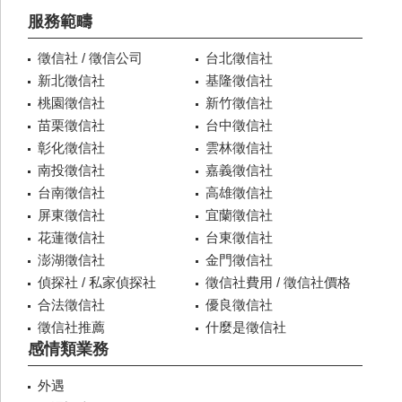
服務範疇
徵信社 / 徵信公司
台北徵信社
新北徵信社
基隆徵信社
桃園徵信社
新竹徵信社
苗栗徵信社
台中徵信社
彰化徵信社
雲林徵信社
南投徵信社
嘉義徵信社
台南徵信社
高雄徵信社
屏東徵信社
宜蘭徵信社
花蓮徵信社
台東徵信社
澎湖徵信社
金門徵信社
偵探社 / 私家偵探社
徵信社費用 / 徵信社價格
合法徵信社
優良徵信社
徵信社推薦
什麼是徵信社
感情類業務
外遇