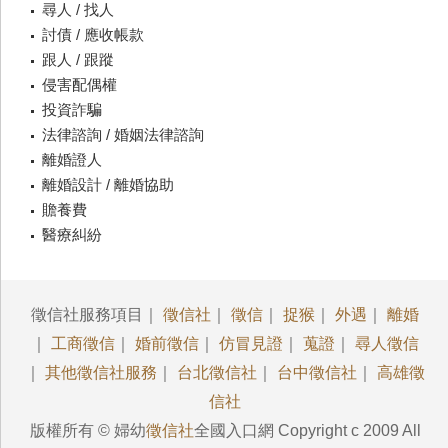
尋人 / 找人
討債 / 應收帳款
跟人 / 跟蹤
侵害配偶權
投資詐騙
法律諮詢 / 婚姻法律諮詢
離婚證人
離婚設計 / 離婚協助
贍養費
醫療糾紛
徵信社服務項目｜
徵信社
｜
徵信
｜
捉猴
｜
外遇
｜
離婚
｜
工商徵信
｜
婚前徵信
｜
仿冒見證
｜
蒐證
｜
尋人徵信
｜
其他徵信社服務
｜
台北徵信社
｜
台中徵信社
｜
高雄徵
信社
版權所有 © 婦幼
徵信社
全國入口網 Copyright c 2009 All