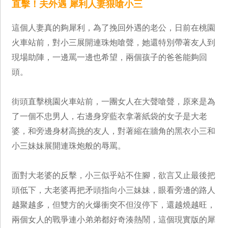
直擊！夫外遇 犀利人妻狠嗆小三
這個人妻真的夠犀利，為了挽回外遇的老公，日前在桃園
火車站前，對小三展開連珠炮嗆聲，她還特別帶著友人到
現場助陣，一邊罵一邊也希望，兩個孩子的爸爸能夠回
頭。
街頭直擊桃園火車站前，一團女人在大聲嗆聲，原來是為
了一個不忠男人，右邊身穿藍衣拿著紙袋的女子是大老
婆，和旁邊身材高挑的友人，對著縮在牆角的黑衣小三和
小三妹妹展開連珠炮般的辱罵。
面對大老婆的反擊，小三似乎站不住腳，欲言又止最後把
頭低下，大老婆再把矛頭指向小三妹妹，眼看旁邊的路人
越聚越多，但雙方的火爆衝突不但沒停下，還越燒越旺，
兩個女人的戰爭連小弟弟都好奇湊熱鬧，這個現實版的犀