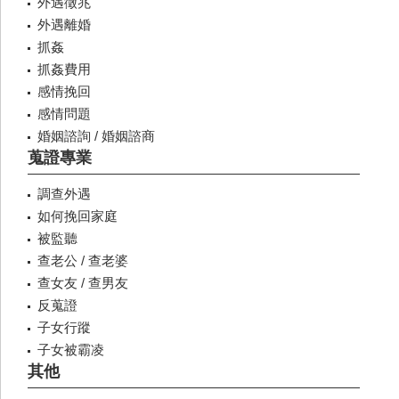
外遇徵兆
外遇離婚
抓姦
抓姦費用
感情挽回
感情問題
婚姻諮詢 / 婚姻諮商
蒐證專業
調查外遇
如何挽回家庭
被監聽
查老公 / 查老婆
查女友 / 查男友
反蒐證
子女行蹤
子女被霸凌
其他