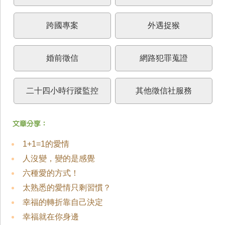
跨國專案
外遇捉猴
婚前徵信
網路犯罪蒐證
二十四小時行蹤監控
其他徵信社服務
1+1=1的愛情
人沒變，變的是感覺
六種愛的方式！
太熟悉的愛情只剩習慣？
幸福的轉折靠自己決定
幸福就在你身邊