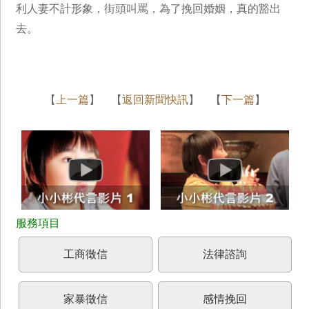
利人妻不計形象，街頭叫罵，為了挽回婚姻，真的豁出
去。
【
上一篇
】 【
返回新聞快訊
】 【
下一篇
】
工商徵信
法律諮詢
家暴徵信
感情挽回