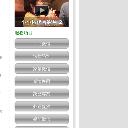
工商徵信
法律諮詢
侵
家暴徵信
與
感情挽回
有
跨國專案
外遇捉猴
諒
婚前徵信