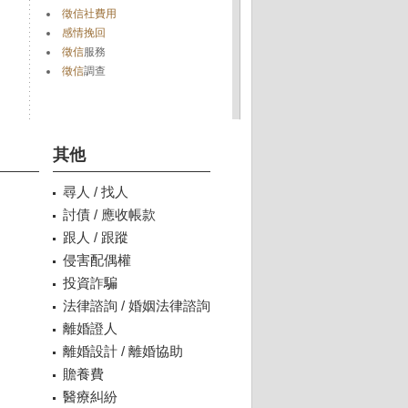
徵信社費用
感情挽回
徵信
服務
徵信
調查
其他
尋人 / 找人
討債 / 應收帳款
跟人 / 跟蹤
侵害配偶權
投資詐騙
法律諮詢 / 婚姻法律諮詢
離婚證人
離婚設計 / 離婚協助
贍養費
醫療糾紛