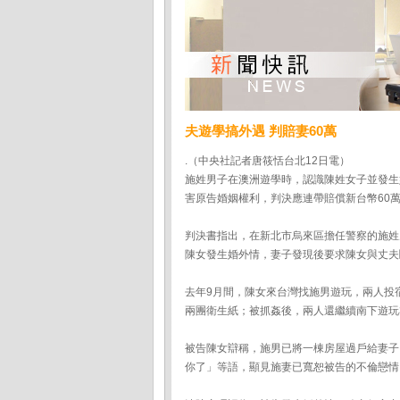
夫遊學搞外遇 判賠妻60萬
.（中央社記者唐筱恬台北12日電）
施姓男子在澳洲遊學時，認識陳姓女子並發生
害原告婚姻權利，判決應連帶賠償新台幣60
判決書指出，在新北市烏來區擔任警察的施姓
陳女發生婚外情，妻子發現後要求陳女與丈夫
去年9月間，陳女來台灣找施男遊玩，兩人投
兩團衛生紙；被抓姦後，兩人還繼續南下遊玩
被告陳女辯稱，施男已將一棟房屋過戶給妻子
你了」等語，顯見施妻已寬恕被告的不倫戀情