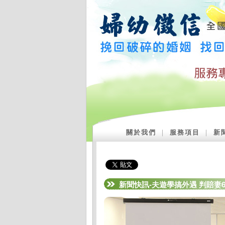
關於我們
｜
服務項目
｜
新
新聞快訊-夫遊學搞外遇 判賠妻6