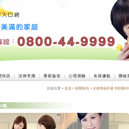
聞快訊
｜
法律常識
｜
專家論述
｜
心理測驗
｜
各區據點
｜
聯絡
目前位置 >
首頁
>
新聞快訊
>
夫遊學搞外遇 判賠妻6
0萬