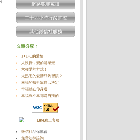
房
網路犯罪蒐證
二十四小時行蹤監控
其他徵信社服務
1+1=1的愛情
人沒變，變的是感覺
六種愛的方式！
太熟悉的愛情只剩習慣？
幸福的轉折靠自己決定
幸福就在你身邊
幸福與不幸都是自找的
徵信社
品保協會
免費法律諮詢