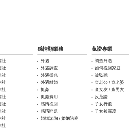
感情類業務
蒐證專業
信社
外遇
調查外遇
信社
外遇調查
如何挽回家庭
信社
外遇徵兆
被監聽
信社
外遇離婚
查老公 / 查老婆
信社
抓姦
查女友 / 查男友
信社
抓姦費用
反蒐證
信社
感情挽回
子女行蹤
信社
感情問題
子女被霸凌
信社
婚姻諮詢 / 婚姻諮商
信社