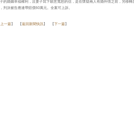
子的婚姻幸福權利，且妻子寫下願意寬恕的信，是在懷疑兩人有婚外情之前，另移轉
，判決被告應連帶賠償60萬元。全案可上訴。
【
上一篇
】 【
返回新聞快訊
】 【
下一篇
】