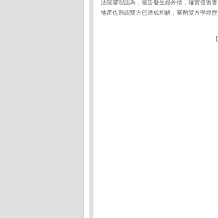
法院審理認為，被告發生婚外情，確實侵害妻
地產也難認雙方已達成和解，審酌雙方學經歷