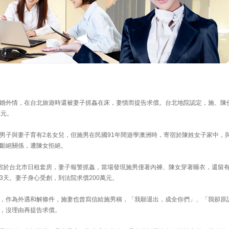
婚外情，在台北旅遊時還被妻子抓姦在床，妻憤而提告求償。台北地院認定，施、陳
萬元。
男子與妻子育有2名女兒，但施男在民國91年間遊學澳洲時，寄宿於陳姓女子家中，
斷絕關係，遭陳女拒絕。
宿於台北市日租套房，妻子報警抓姦，當場發現施男僅著內褲、陳女穿著睡衣，還留
3天。妻子身心受創，到法院求償200萬元。
，作為外遇和解條件，施妻也曾寫信給施男稱，「我願退出，成全你們」、「我卻原
，沒理由再提告求償。