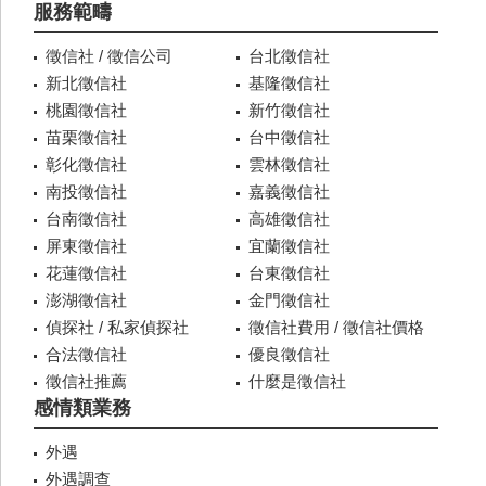
服務範疇
徵信社 / 徵信公司
台北徵信社
新北徵信社
基隆徵信社
桃園徵信社
新竹徵信社
苗栗徵信社
台中徵信社
彰化徵信社
雲林徵信社
南投徵信社
嘉義徵信社
台南徵信社
高雄徵信社
屏東徵信社
宜蘭徵信社
花蓮徵信社
台東徵信社
澎湖徵信社
金門徵信社
偵探社 / 私家偵探社
徵信社費用 / 徵信社價格
合法徵信社
優良徵信社
徵信社推薦
什麼是徵信社
感情類業務
外遇
外遇調查