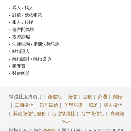
尋人 / 找人
討債 / 應收帳款
跟人 / 跟蹤
侵害配偶權
投資詐騙
法律諮詢 / 婚姻法律諮詢
離婚證人
離婚設計 / 離婚協助
贍養費
醫療糾紛
徵信社服務項目｜
徵信社
｜
徵信
｜
捉猴
｜
外遇
｜
離婚
｜
工商徵信
｜
婚前徵信
｜
仿冒見證
｜
蒐證
｜
尋人徵信
｜
其他徵信社服務
｜
台北徵信社
｜
台中徵信社
｜
高雄徵
信社
版權所有 © 婦幼
徵信社
全國入口網 Copyright c 2009 All