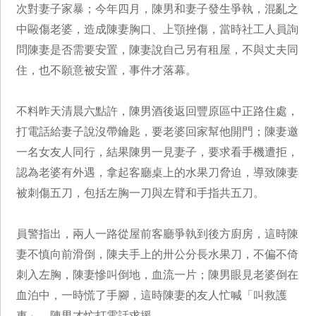
次對妻子家暴；今年四月，陳男和妻子發生爭執，混亂之
中毆傷老婆，造成陳妻胸口、上顎挫傷，當時社工人員詢
問陳妻是否需要安置，陳妻說自己另有租屋，不與丈夫同
住，也不願意被安置，事件才落幕。
不料昨天清晨六點許，陳男酒後返回豐原區中正路住處，
打電話給妻子說沒帶鑰匙，要老婆回家幫他開門；陳妻邀
一名女友人同行，結果陳男一見妻子，要求看手機遭拒，
認為老婆有外遇，拿起客廳桌上的水果刀脅迫，導致陳妻
被刺傷五刀，包括左胸一刀與左臂和手指共五刀。
員警指出，兩人一路從屋前客廳爭執到後方廚房，這時陳
妻不慎向前滑倒，陳夫手上的卅公分長水果刀，不偏不倚
刺入左胸，陳妻慘叫倒地，血流一片；陳男眼見老婆倒在
血泊中，一時慌了手腳，這時陳妻的友人忙喊「叫救護
車」，陳男才忙打電話求援。