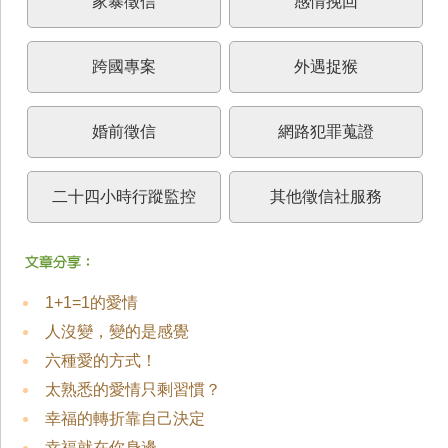
家暴徵信
感情挽回
跨國專案
外遇捉猴
婚前徵信
網路犯罪蒐證
二十四小時行蹤監控
其他徵信社服務
1+1=1的愛情
人沒變，變的是感覺
六種愛的方式！
太熟悉的愛情只剩習慣？
幸福的轉折靠自己決定
幸福就在你身邊