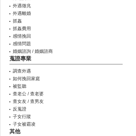
外遇徵兆
外遇離婚
抓姦
抓姦費用
感情挽回
感情問題
婚姻諮詢 / 婚姻諮商
蒐證專業
調查外遇
如何挽回家庭
被監聽
查老公 / 查老婆
查女友 / 查男友
反蒐證
子女行蹤
子女被霸凌
其他