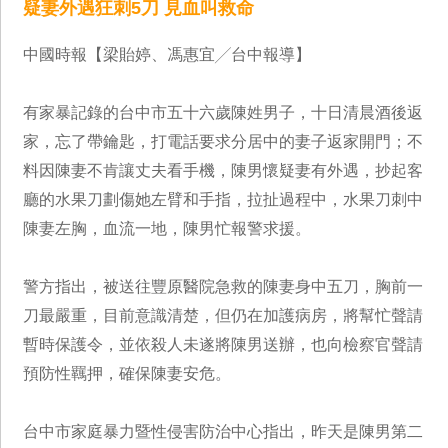
疑妻外遇狂刺5刀 見血叫救命
中國時報【梁貽婷、馮惠宜╱台中報導】
有家暴記錄的台中市五十六歲陳姓男子，十日清晨酒後返
家，忘了帶鑰匙，打電話要求分居中的妻子返家開門；不
料因陳妻不肯讓丈夫看手機，陳男懷疑妻有外遇，抄起客
廳的水果刀劃傷她左臂和手指，拉扯過程中，水果刀刺中
陳妻左胸，血流一地，陳男忙報警求援。
警方指出，被送往豐原醫院急救的陳妻身中五刀，胸前一
刀最嚴重，目前意識清楚，但仍在加護病房，將幫忙聲請
暫時保護令，並依殺人未遂將陳男送辦，也向檢察官聲請
預防性羈押，確保陳妻安危。
台中市家庭暴力暨性侵害防治中心指出，昨天是陳男第二