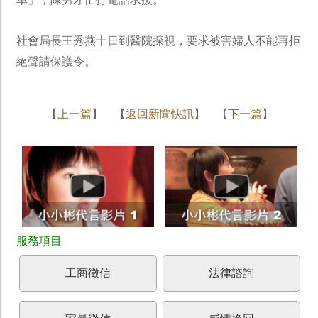
社會局長王秀燕十日到醫院探視，要求被害婦人不能再拒
絕聲請保護令。
【
上一篇
】 【
返回新聞快訊
】 【
下一篇
】
工商徵信
法律諮詢