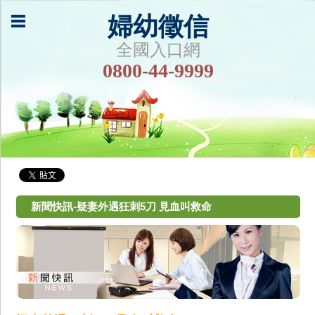
婦幼徵信
全國入口網
0800-44-9999
新聞快訊-疑妻外遇狂刺5刀 見血叫救命