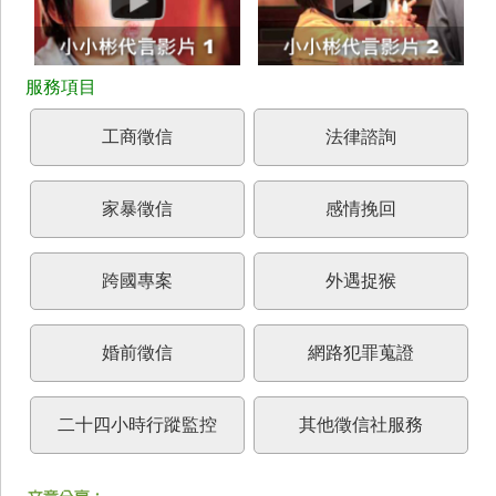
工商徵信
法律諮詢
家暴徵信
感情挽回
跨國專案
外遇捉猴
婚前徵信
網路犯罪蒐證
二十四小時行蹤監控
其他徵信社服務