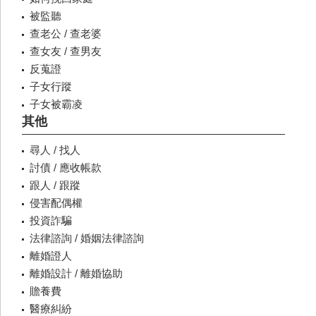
被監聽
查老公 / 查老婆
查女友 / 查男友
反蒐證
子女行蹤
子女被霸凌
其他
尋人 / 找人
討債 / 應收帳款
跟人 / 跟蹤
侵害配偶權
投資詐騙
法律諮詢 / 婚姻法律諮詢
離婚證人
離婚設計 / 離婚協助
贍養費
醫療糾紛