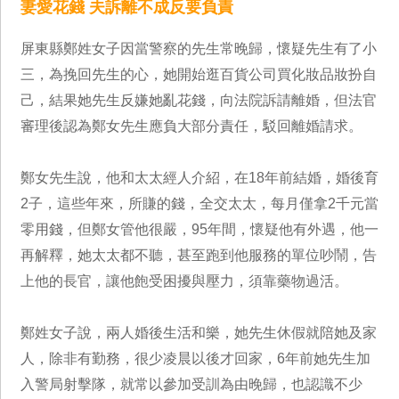
妻愛花錢 夫訴離不成反要負責
屏東縣鄭姓女子因當警察的先生常晚歸，懷疑先生有了小
三，為挽回先生的心，她開始逛百貨公司買化妝品妝扮自
己，結果她先生反嫌她亂花錢，向法院訴請離婚，但法官
審理後認為鄭女先生應負大部分責任，駁回離婚請求。
鄭女先生說，他和太太經人介紹，在18年前結婚，婚後育
2子，這些年來，所賺的錢，全交太太，每月僅拿2千元當
零用錢，但鄭女管他很嚴，95年間，懷疑他有外遇，他一
再解釋，她太太都不聽，甚至跑到他服務的單位吵鬧，告
上他的長官，讓他飽受困擾與壓力，須靠藥物過活。
鄭姓女子說，兩人婚後生活和樂，她先生休假就陪她及家
人，除非有勤務，很少凌晨以後才回家，6年前她先生加
入警局射擊隊，就常以參加受訓為由晚歸，也認識不少