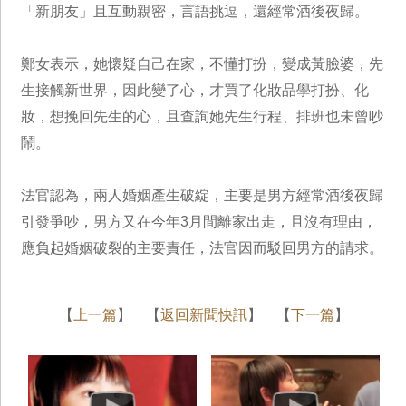
「新朋友」且互動親密，言語挑逗，還經常酒後夜歸。
鄭女表示，她懷疑自己在家，不懂打扮，變成黃臉婆，先
生接觸新世界，因此變了心，才買了化妝品學打扮、化
妝，想挽回先生的心，且查詢她先生行程、排班也未曾吵
鬧。
法官認為，兩人婚姻產生破綻，主要是男方經常酒後夜歸
引發爭吵，男方又在今年3月間離家出走，且沒有理由，
應負起婚姻破裂的主要責任，法官因而駁回男方的請求。
【
上一篇
】 【
返回新聞快訊
】 【
下一篇
】