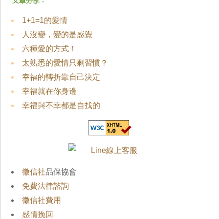
1+1=1的愛情
人沒變，變的是感覺
六種愛的方式！
太熟悉的愛情只剩習慣？
幸福的轉折靠自己決定
幸福就在你身邊
幸福與不幸都是自找的
徵信社
品保協會
免費法律諮詢
徵信社費用
感情挽回