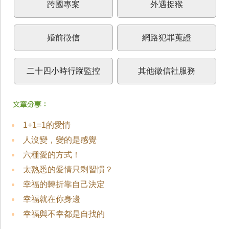
跨國專案
外遇捉猴
婚前徵信
網路犯罪蒐證
二十四小時行蹤監控
其他徵信社服務
1+1=1的愛情
人沒變，變的是感覺
六種愛的方式！
太熟悉的愛情只剩習慣？
幸福的轉折靠自己決定
幸福就在你身邊
幸福與不幸都是自找的