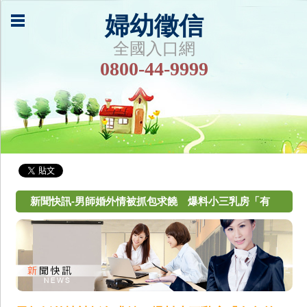
婦幼徵信
全國入口網
0800-44-9999
新聞快訊-男師婚外情被抓包求饒 爆料小三乳房「有
色差」