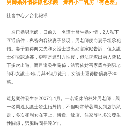
男師婚外情被抓包求饒 爆料小三乳房「有色差」
社會中心／台北報導
一名已婚男老師，日前與一名護士發生婚外情，2人私下
互通信件，私密內容被妻子發現，男老師便向妻子坦承犯
錯。妻子氣得向丈夫和女護士提出妨害家庭告訴，但女護
士卻否認通姦，辯稱是遭對方性侵，但法院查出兩人曾私
下多次出遊、而且還發生關係，法官依妨害家庭各判男老
師和女護士3個月與4個月徒刑，女護士還得賠償妻子30
萬。
這起案件發生在2007年4月。一名退休的林姓男老師，與
一名周姓女護士發生婚外情，不但時常帶著周女到處趴趴
走，多次和周女在車上、海邊、飯店、住家等地多次發生
性關係，劈腿時間長達3年。