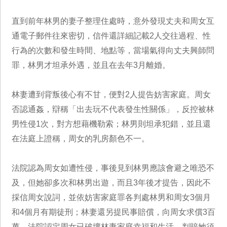
直到前年林男的妻子整理住處時，意外發現丈夫和周女互
通電子郵件往來密切，信件還詳細記載2人交往過程、性
行為的次數和發生時間、地點等，當場氣得向丈夫興師問
罪，林男才坦承外遇，並且在去年3月離婚。
林妻遭到背叛後心有不甘，便對2人提告妨害家庭。周女
否認通姦，辯稱「出去玩不代表發生性關係」，反控被林
男性侵1次，對方想藉機勒索；林男則坦承犯錯，並且還
在法庭上證稱，周女的乳房顏色不一。
法院認為周女如遭性侵，事後見到林男應該會避之唯恐不
及，但她卻多次和林男出遊，而且3年後才提告，因此不
採信周女說詞，並依妨害家庭罪各判處林男和周女3個月
和4個月有期徒刑；林妻還另提民事賠償，向周女求償3百
萬，法院認定周女已破壞林妻家庭幸福和生活，判賠她須