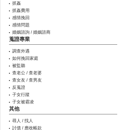
抓姦
抓姦費用
感情挽回
感情問題
婚姻諮詢 / 婚姻諮商
蒐證專業
調查外遇
如何挽回家庭
被監聽
查老公 / 查老婆
查女友 / 查男友
反蒐證
子女行蹤
子女被霸凌
其他
尋人 / 找人
討債 / 應收帳款