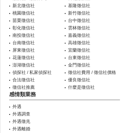
新北徵信社
基隆徵信社
桃園徵信社
新竹徵信社
苗栗徵信社
台中徵信社
彰化徵信社
雲林徵信社
南投徵信社
嘉義徵信社
台南徵信社
高雄徵信社
屏東徵信社
宜蘭徵信社
花蓮徵信社
台東徵信社
澎湖徵信社
金門徵信社
偵探社 / 私家偵探社
徵信社費用 / 徵信社價格
合法徵信社
優良徵信社
徵信社推薦
什麼是徵信社
感情類業務
外遇
外遇調查
外遇徵兆
外遇離婚