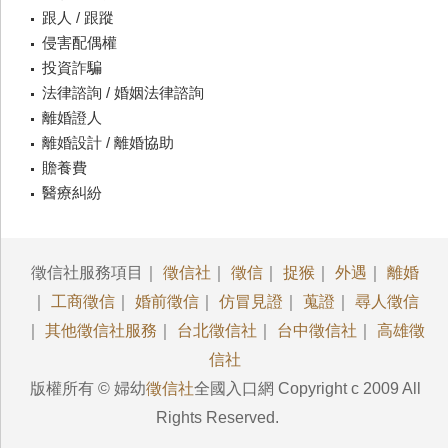
跟人 / 跟蹤
侵害配偶權
投資詐騙
法律諮詢 / 婚姻法律諮詢
離婚證人
離婚設計 / 離婚協助
贍養費
醫療糾紛
徵信社服務項目｜
徵信社
｜
徵信
｜
捉猴
｜
外遇
｜
離婚
｜
工商徵信
｜
婚前徵信
｜
仿冒見證
｜
蒐證
｜
尋人徵信
｜
其他徵信社服務
｜
台北徵信社
｜
台中徵信社
｜
高雄徵
信社
版權所有 © 婦幼
徵信社
全國入口網 Copyright c 2009 All
Rights Reserved.