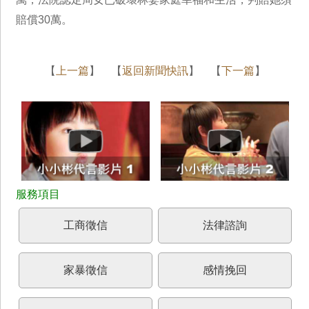
賠償30萬。
【
上一篇
】 【
返回新聞快訊
】 【
下一篇
】
工商徵信
法律諮詢
家暴徵信
感情挽回