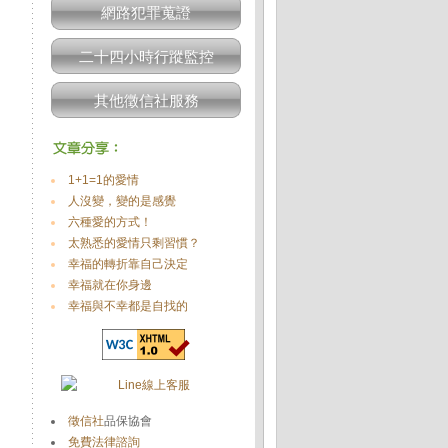
網路犯罪蒐證
二十四小時行蹤監控
其他徵信社服務
1+1=1的愛情
人沒變，變的是感覺
六種愛的方式！
太熟悉的愛情只剩習慣？
幸福的轉折靠自己決定
幸福就在你身邊
幸福與不幸都是自找的
徵信社
品保協會
免費法律諮詢