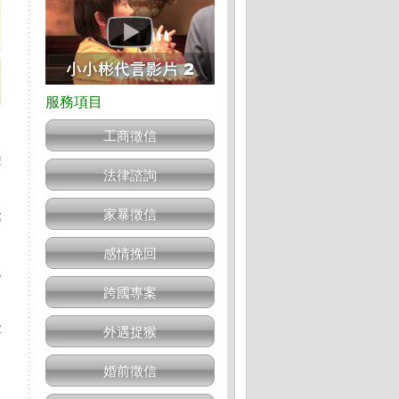
工商徵信
雙
法律諮詢
家暴徵信
處
感情挽回
，
跨國專案
被
外遇捉猴
婚前徵信