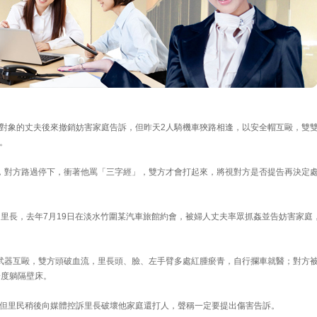
對象的丈夫後來撤銷妨害家庭告訴，但昨天2人騎機車狹路相逢，以安全帽互毆，雙
。
，對方路過停下，衝著他罵「三字經」，雙方才會打起來，將視對方是否提告再決定
的里長，去年7月19日在淡水竹圍某汽車旅館約會，被婦人丈夫率眾抓姦並告妨害家庭
武器互毆，雙方頭破血流，里長頭、臉、左手臂多處紅腫瘀青，自行攔車就醫；對方
一度躺隔壁床。
但里民稍後向媒體控訴里長破壞他家庭還打人，聲稱一定要提出傷害告訴。