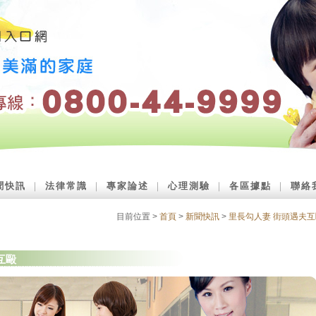
聞快訊
｜
法律常識
｜
專家論述
｜
心理測驗
｜
各區據點
｜
聯絡
目前位置 >
首頁
>
新聞快訊
>
里長勾人妻 街頭遇夫互
互毆