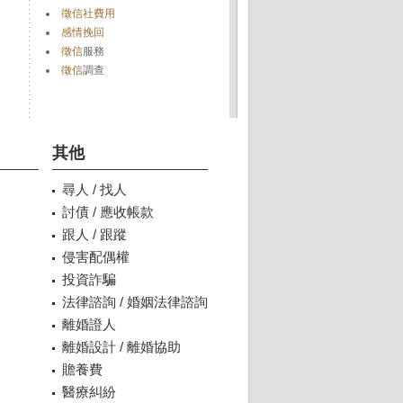
徵信社費用
感情挽回
徵信
服務
徵信
調查
其他
尋人 / 找人
討債 / 應收帳款
跟人 / 跟蹤
侵害配偶權
投資詐騙
法律諮詢 / 婚姻法律諮詢
離婚證人
離婚設計 / 離婚協助
贍養費
醫療糾紛