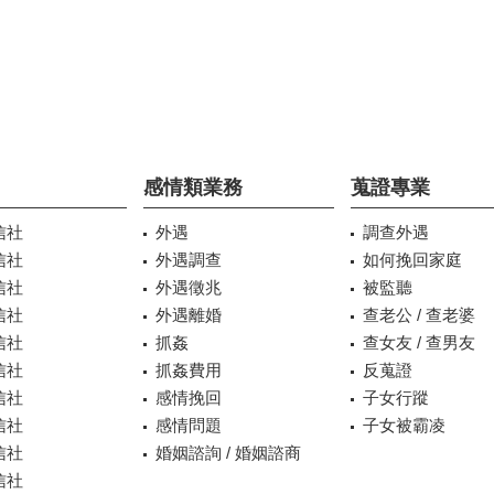
感情類業務
蒐證專業
信社
外遇
調查外遇
信社
外遇調查
如何挽回家庭
信社
外遇徵兆
被監聽
信社
外遇離婚
查老公 / 查老婆
信社
抓姦
查女友 / 查男友
信社
抓姦費用
反蒐證
信社
感情挽回
子女行蹤
信社
感情問題
子女被霸凌
信社
婚姻諮詢 / 婚姻諮商
信社