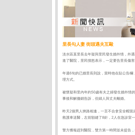
里長勾人妻 街頭遇夫互毆
淡水區某里長去年疑與里民發生婚外情，外遇
進了醫院，里民憤怒表示，一定要告里長傷害
年過6旬的已婚里長則說，當時他在貼公告欄
理方式。
被懷疑和里內年約50歲有夫之婦發生婚外情
事後和解撤銷告訴，但婦人與丈夫離婚。
昨天2個男人狹路相逢，一言不合拿安全帽當
救護車送醫，左前額縫了8針，2人在急診室
警方獲報趕到醫院，雙方第一時間並未提告，