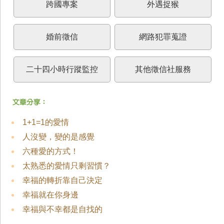
跨國專案
外遇捉猴
婚前徵信
網路犯罪蒐證
二十四小時行蹤監控
其他徵信社服務
1+1=1的愛情
人沒變，變的是感覺
六種愛的方式！
太熟悉的愛情只剩習慣？
幸福的轉折靠自己決定
幸福就在你身邊
幸福與不幸都是自找的