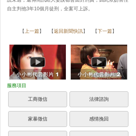
自主判他3年10個月徒刑，全案可上訴。
【
上一篇
】 【
返回新聞快訊
】 【
下一篇
】
工商徵信
法律諮詢
家暴徵信
感情挽回