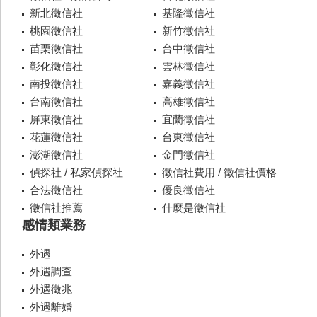
新北徵信社
基隆徵信社
桃園徵信社
新竹徵信社
苗栗徵信社
台中徵信社
彰化徵信社
雲林徵信社
南投徵信社
嘉義徵信社
台南徵信社
高雄徵信社
屏東徵信社
宜蘭徵信社
花蓮徵信社
台東徵信社
澎湖徵信社
金門徵信社
偵探社 / 私家偵探社
徵信社費用 / 徵信社價格
合法徵信社
優良徵信社
徵信社推薦
什麼是徵信社
感情類業務
外遇
外遇調查
外遇徵兆
外遇離婚