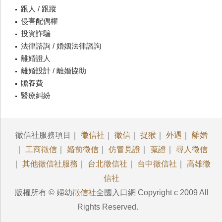
跟人 / 跟蹤
侵害配偶權
投資詐騙
法律諮詢 / 婚姻法律諮詢
離婚證人
離婚設計 / 離婚協助
贍養費
醫療糾紛
徵信社服務項目｜
徵信社
｜
徵信
｜
捉猴
｜
外遇
｜
離婚
｜
工商徵信
｜
婚前徵信
｜
仿冒見證
｜
蒐證
｜
尋人徵信
｜
其他徵信社服務
｜
台北徵信社
｜
台中徵信社
｜
高雄徵
信社
版權所有 © 婦幼
徵信社
全國入口網 Copyright c 2009 All
Rights Reserved.