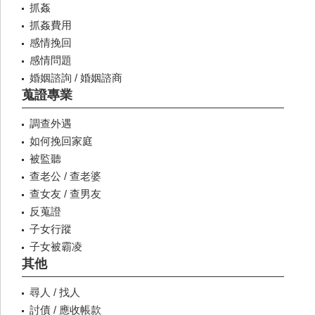
抓姦
抓姦費用
感情挽回
感情問題
婚姻諮詢 / 婚姻諮商
蒐證專業
調查外遇
如何挽回家庭
被監聽
查老公 / 查老婆
查女友 / 查男友
反蒐證
子女行蹤
子女被霸凌
其他
尋人 / 找人
討債 / 應收帳款