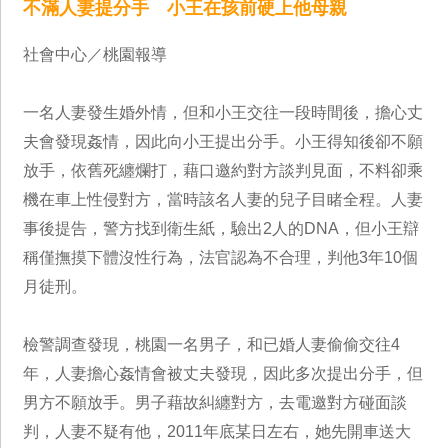
不滿人妻提分手 小王在孩前硬上他母親
社會中心／桃園報導
一名人妻發生婚外情，但和小王交往一段時間後，擔心丈
夫會發現姦情，因此向小王提出分手。小王得知後卻不願
放手，依舊死纏爛打，藉口邀約對方談判見面，不料卻乘
機在車上性侵對方，當時該名人妻的兒子目睹全程。人妻
事後提告，警方找到衛生紙，驗出2人的DNA，但小王辯
稱僅撫摸下體沒性行為，法官認為不合理，判他3年10個
月徒刑。
檢警調查發現，桃園一名男子，和已婚人妻偷偷交往4
年，人妻擔心姦情會被丈夫發現，因此多次提出分手，但
男方不願放手。男子藉故糾纏對方，去電邀對方碰面談
判，人妻不疑有他，2011年底某日左右，她先開車送大