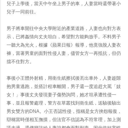
兒子上學後，當天中午坐上男子的車，人妻當時還帶著小
兒子一同前往。
男子將車開往中央大學附近的產業道路，人妻也向對方表
示，已將姦情向丈夫坦白，希望對方能夠放手。不料男子
一聽大為光火，根據《蘋果日報》報導，他竟強脫人妻衣
褲，當著男童的面對性侵人妻，儘管女方一再抵抗，但仍
擋不住對方。
事後小王體外射精，用衛生紙擦拭後丟出車外，人妻趁隙
抱男童逃跑，並搭計程車離開，男子還一度追趕大罵「妓
女！」事後丈夫發現妻子傷勢詢問，她才坦承遭性侵一
事，並且報警處理，警方在草叢找到衛生紙，送驗後驗出
男女雙方的DNA。小王否認性侵，指稱是女方挾怨報復，
辯稱當時僅相互撫摸，但法官不信認為不符常理，加上測
謊未過，還傳簡訊給人妻說都會面對刑責，因此依妨害性