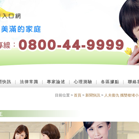
聞快訊
｜
法律常識
｜
專家論述
｜
心理測驗
｜
各區據點
｜
聯絡
目前位置 >
首頁
>
新聞快訊
>
人夫復仇 攜雙槍堵小
王