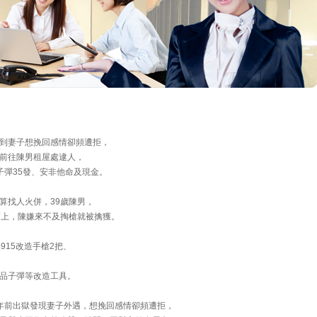
到妻子想挽回感情卻頻遭拒，
前往陳男租屋處逮人，
子彈35發、安非他命及現金。
算找人火併，39歲陳男，
而上，陳嫌來不及掏槍就被擒獲。
915改造手槍2把、
品子彈等改造工具。
年前出獄發現妻子外遇，想挽回感情卻頻遭拒，