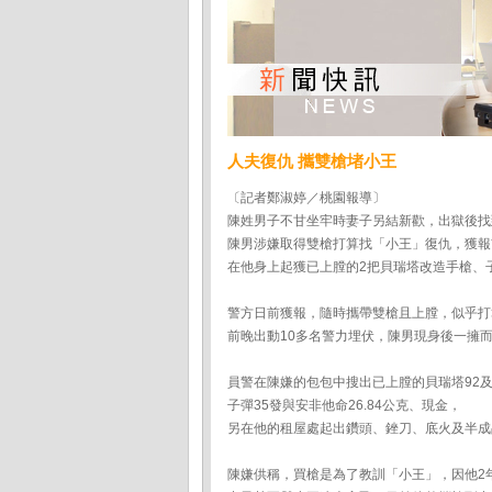
人夫復仇 攜雙槍堵小王
〔記者鄭淑婷／桃園報導〕
陳姓男子不甘坐牢時妻子另結新歡，出獄後找
陳男涉嫌取得雙槍打算找「小王」復仇，獲報
在他身上起獲已上膛的2把貝瑞塔改造手槍、
警方日前獲報，隨時攜帶雙槍且上膛，似乎打
前晚出動10多名警力埋伏，陳男現身後一擁
員警在陳嫌的包包中搜出已上膛的貝瑞塔92及
子彈35發與安非他命26.84公克、現金，
另在他的租屋處起出鑽頭、銼刀、底火及半成
陳嫌供稱，買槍是為了教訓「小王」，因他2