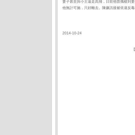
妻子甚至與小王遠走高飛，日前他曾攜槍到妻
他無計可施，只好離去。陳嫌訊後被依違反毒
2014-10-24