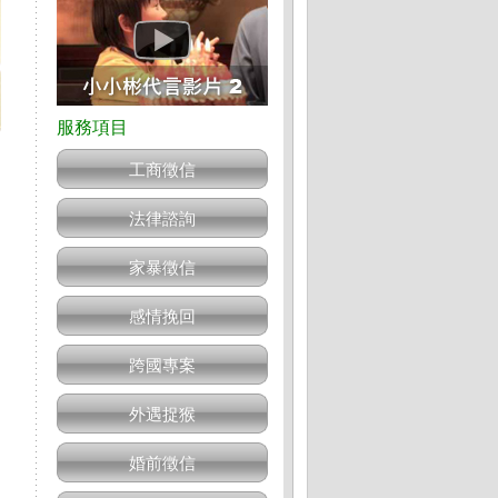
工商徵信
法律諮詢
家暴徵信
感情挽回
跨國專案
外遇捉猴
婚前徵信