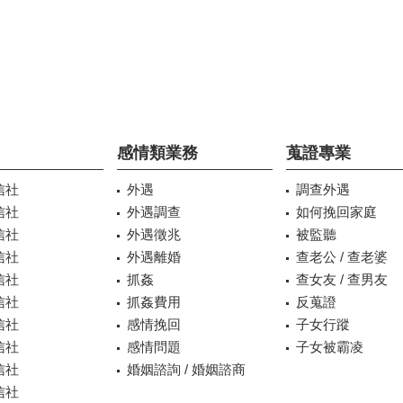
感情類業務
蒐證專業
信社
外遇
調查外遇
信社
外遇調查
如何挽回家庭
信社
外遇徵兆
被監聽
信社
外遇離婚
查老公 / 查老婆
信社
抓姦
查女友 / 查男友
信社
抓姦費用
反蒐證
信社
感情挽回
子女行蹤
信社
感情問題
子女被霸凌
信社
婚姻諮詢 / 婚姻諮商
信社