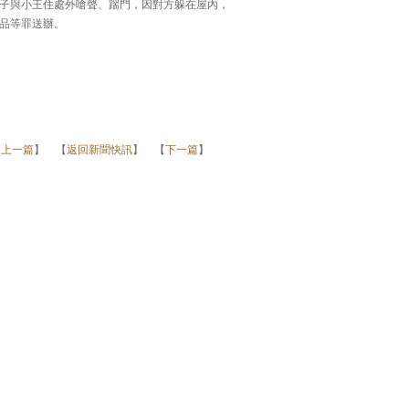
子與小王住處外嗆聲、踹門，因對方躲在屋內，
品等罪送辦。
【
上一篇
】 【
返回新聞快訊
】 【
下一篇
】