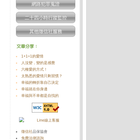
網路犯罪蒐證
二十四小時行蹤監控
其他徵信社服務
1+1=1的愛情
人沒變，變的是感覺
六種愛的方式！
太熟悉的愛情只剩習慣？
幸福的轉折靠自己決定
幸福就在你身邊
幸福與不幸都是自找的
徵信社
品保協會
免費法律諮詢