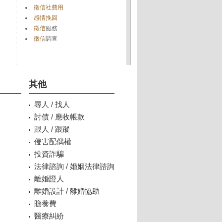
徵信社費用
感情挽回
徵信
服務
徵信
調查
其他
尋人 / 找人
討債 / 應收帳款
跟人 / 跟蹤
侵害配偶權
投資詐騙
法律諮詢 / 婚姻法律諮詢
離婚證人
離婚設計 / 離婚協助
贍養費
醫療糾紛