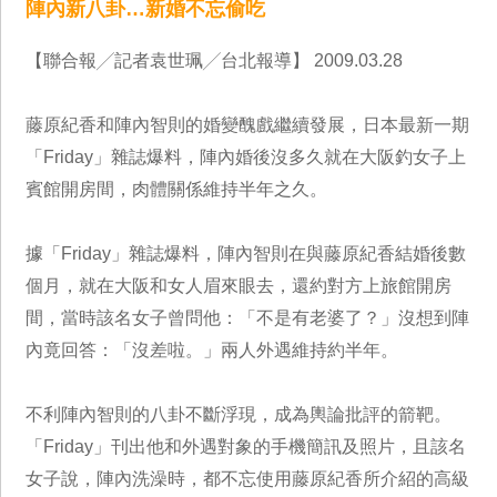
陣內新八卦…新婚不忘偷吃
【聯合報╱記者袁世珮╱台北報導】 2009.03.28
藤原紀香和陣內智則的婚變醜戲繼續發展，日本最新一期
「Friday」雜誌爆料，陣內婚後沒多久就在大阪釣女子上
賓館開房間，肉體關係維持半年之久。
據「Friday」雜誌爆料，陣內智則在與藤原紀香結婚後數
個月，就在大阪和女人眉來眼去，還約對方上旅館開房
間，當時該名女子曾問他：「不是有老婆了？」沒想到陣
內竟回答：「沒差啦。」兩人外遇維持約半年。
不利陣內智則的八卦不斷浮現，成為輿論批評的箭靶。
「Friday」刊出他和外遇對象的手機簡訊及照片，且該名
女子說，陣內洗澡時，都不忘使用藤原紀香所介紹的高級