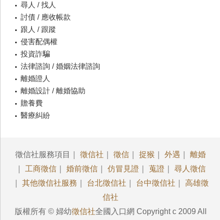
尋人 / 找人
討債 / 應收帳款
跟人 / 跟蹤
侵害配偶權
投資詐騙
法律諮詢 / 婚姻法律諮詢
離婚證人
離婚設計 / 離婚協助
贍養費
醫療糾紛
徵信社服務項目｜
徵信社
｜
徵信
｜
捉猴
｜
外遇
｜
離婚
｜
工商徵信
｜
婚前徵信
｜
仿冒見證
｜
蒐證
｜
尋人徵信
｜
其他徵信社服務
｜
台北徵信社
｜
台中徵信社
｜
高雄徵
信社
版權所有 © 婦幼
徵信社
全國入口網 Copyright c 2009 All