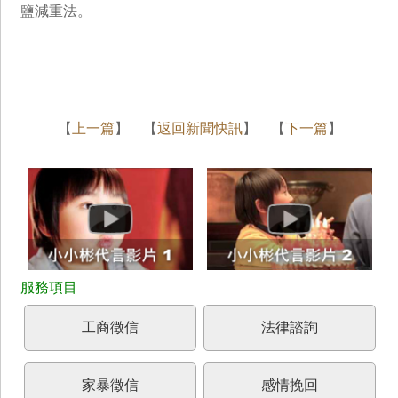
鹽減重法。
【
上一篇
】 【
返回新聞快訊
】 【
下一篇
】
工商徵信
法律諮詢
家暴徵信
感情挽回