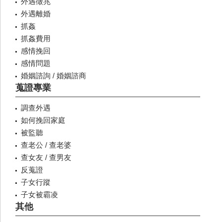
外遇徵兆
外遇離婚
抓姦
抓姦費用
感情挽回
感情問題
婚姻諮詢 / 婚姻諮商
蒐證專業
調查外遇
如何挽回家庭
被監聽
查老公 / 查老婆
查女友 / 查男友
反蒐證
子女行蹤
子女被霸凌
其他