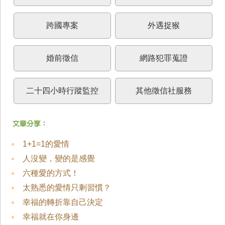
跨國專案
外遇捉猴
婚前徵信
網路犯罪蒐證
二十四小時行蹤監控
其他徵信社服務
1+1=1的愛情
人沒變，變的是感覺
六種愛的方式！
太熟悉的愛情只剩習慣？
幸福的轉折靠自己決定
幸福就在你身邊