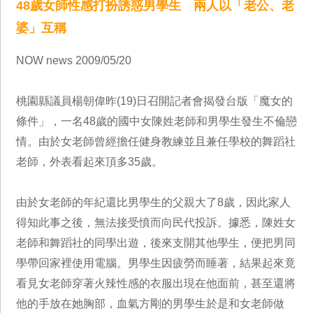
48歲女師性感打扮誘惑男學生 兩人以「老公、老
婆」互稱
NOW news 2009/05/20
桃園縣議員楊朝偉昨(19)日召開記者會揭發台版「魔女的
條件」，一名48歲的國中女陳姓老師和男學生發生不倫戀
情。由於女老師曾經擔任健身教練並且兼任學校的舞蹈社
老師，外表看起來頂多35歲。
由於女老師的年紀還比男學生的父親大了8歲，因此家人
得知此事之後，無法接受憤而向民代投訴。據悉，陳姓女
老師和舞蹈社的同學出遊，後來支開其他學生，便把男同
學帶回家裡使用電腦。男學生因疲勞而睡著，結果起來竟
看見女老師穿著火辣性感的衣服出現在他面前，甚至還將
他的手放在她胸部，血氣方剛的男學生於是和女老師做