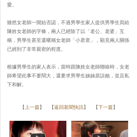
愛。
雖然女老師一開始否認，不過男學生家人提供男學生寫給
陳姓女老師的字條，兩人已經除了以「老公、老婆」互
稱，男學生甚至還暱稱女老師「小君君」，顯見兩人關係
已經到了非常親密的程度。
根據男學生的家人表示，當時跟陳姓女老師聯絡時，女老
師希望此事不要鬧大，還要求男學生姊姊原諒她，並且私
下和解。
【
上一篇
】 【
返回新聞快訊
】 【
下一篇
】