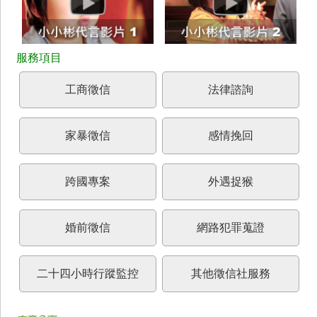
工商徵信
法律諮詢
家暴徵信
感情挽回
跨國專案
外遇捉猴
婚前徵信
網路犯罪蒐證
二十四小時行蹤監控
其他徵信社服務