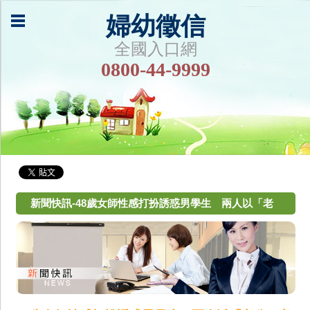
婦幼徵信
全國入口網
0800-44-9999
新聞快訊-48歲女師性感打扮誘惑男學生 兩人以「老
公、老婆」互稱