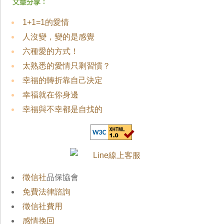
1+1=1的愛情
人沒變，變的是感覺
六種愛的方式！
太熟悉的愛情只剩習慣？
幸福的轉折靠自己決定
幸福就在你身邊
幸福與不幸都是自找的
徵信社
品保協會
免費法律諮詢
徵信社費用
感情挽回