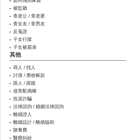
如何挽回家庭
被監聽
查老公 / 查老婆
查女友 / 查男友
反蒐證
子女行蹤
子女被霸凌
其他
尋人 / 找人
討債 / 應收帳款
跟人 / 跟蹤
侵害配偶權
投資詐騙
法律諮詢 / 婚姻法律諮詢
離婚證人
離婚設計 / 離婚協助
贍養費
醫療糾紛