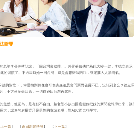
法賠罪
的老婆李蒨蓉撂話說：「回台灣會處理」。外界盛傳他們為此大吵一架，李德立表示
彼此的習慣了。不過屆時她一回台灣，還是會想辦法陪罪，讓老婆大人消消氣。
粉絲的幫忙下，幸運抽到偶像麥可傑克森追思會門票而雀躍不已，沒想到老公李德立
片，不方便多做回應，一切待她回台灣再處理。
的焦點，他認為，是有點不自由。趁老婆小孩出國度假偷把妹的新聞被報導出來，讓
長大，認為勾肩搭背只是男性的友誼表現，對ABC而言很平常。
【
上一篇
】 【
返回新聞快訊
】 【
下一篇
】