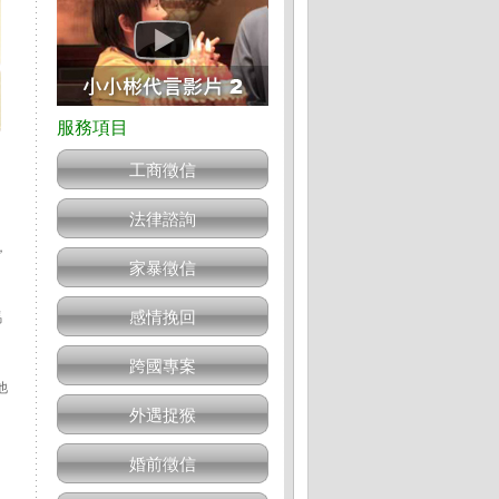
工商徵信
法律諮詢
，
家暴徵信
感情挽回
馬
跨國專案
他
外遇捉猴
婚前徵信