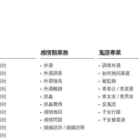
感情類業務
蒐證專業
信社
外遇
調查外遇
信社
外遇調查
如何挽回家庭
信社
外遇徵兆
被監聽
信社
外遇離婚
查老公 / 查老婆
信社
抓姦
查女友 / 查男友
信社
抓姦費用
反蒐證
信社
感情挽回
子女行蹤
信社
感情問題
子女被霸凌
信社
婚姻諮詢 / 婚姻諮商
信社