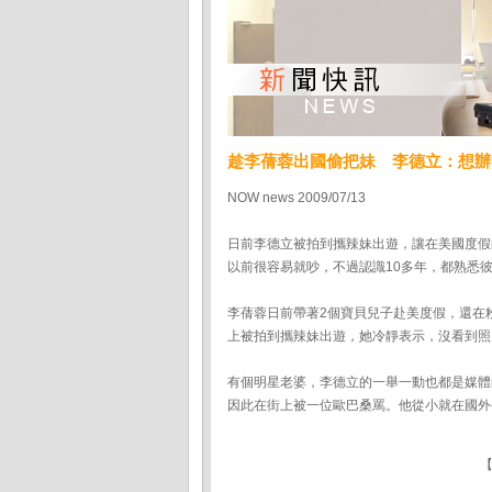
趁李蒨蓉出國偷把妹 李德立：想辦
NOW news 2009/07/13
日前李德立被拍到攜辣妹出遊，讓在美國度假
以前很容易就吵，不過認識10多年，都熟悉
李蒨蓉日前帶著2個寶貝兒子赴美度假，還在
上被拍到攜辣妹出遊，她冷靜表示，沒看到照
有個明星老婆，李德立的一舉一動也都是媒體
因此在街上被一位歐巴桑罵。他從小就在國外