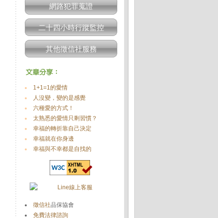
網路犯罪蒐證
二十四小時行蹤監控
其他徵信社服務
1+1=1的愛情
人沒變，變的是感覺
六種愛的方式！
太熟悉的愛情只剩習慣？
幸福的轉折靠自己決定
幸福就在你身邊
幸福與不幸都是自找的
徵信社
品保協會
免費法律諮詢