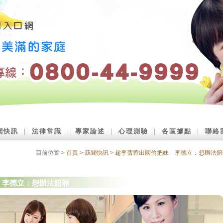
聞快訊
｜
法律常識
｜
專家論述
｜
心理測驗
｜
各區據點
｜
聯絡
目前位置 >
首頁
>
新聞快訊
>
趁李蒨蓉出國偷把妹 李德立：想辦法賠
 李德立：想辦法賠罪