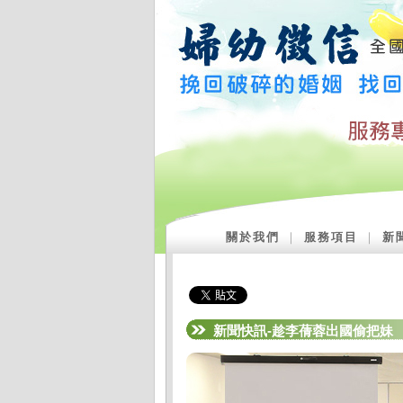
關於我們
｜
服務項目
｜
新
新聞快訊-趁李蒨蓉出國偷把妹