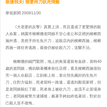
敢搶我夫! 狠妻持刀砍死情敵
華視新聞 2009/11/30
《大老婆的反擊》真實上演，而且還成了更驚悚的殺
人命案，桃園市檳榔攤老闆娘不甘心老公和店裡的檳榔西
施外遇，竟然手持生魚片刀，追殺店內的檳榔西施，檳榔
西施一路狂奔逃跑，最後仍被砍殺六刀，送醫不治。
檳榔攤的鐵門緊閉，地上的角落還留有血跡，當時40
歲的老闆娘，獨自騎著機車前往店裡，看見檳榔西施張怡
芳一個人在顧店，立刻衝上前，拿出預先藏好的生魚片
刀，往對方猛刺，死者當時一路逃，還逃到鄰居家裡，但
是老闆娘殺紅了眼，死者身上被砍六刀，血流不止當場身
亡，老闆娘被警方逮捕後，戴著手銬始終低著頭，對於自
己殺人並不後悔。