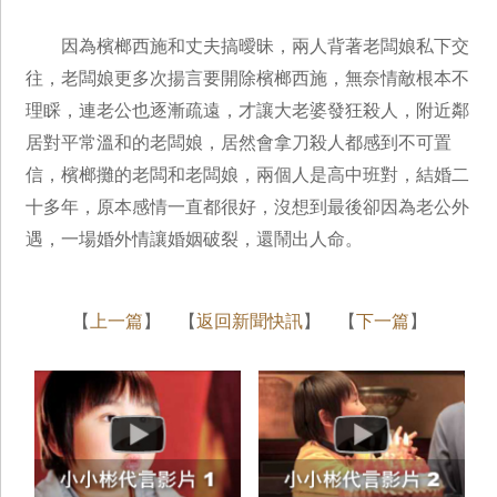
因為檳榔西施和丈夫搞曖昧，兩人背著老闆娘私下交
往，老闆娘更多次揚言要開除檳榔西施，無奈情敵根本不
理睬，連老公也逐漸疏遠，才讓大老婆發狂殺人，附近鄰
居對平常溫和的老闆娘，居然會拿刀殺人都感到不可置
信，檳榔攤的老闆和老闆娘，兩個人是高中班對，結婚二
十多年，原本感情一直都很好，沒想到最後卻因為老公外
遇，一場婚外情讓婚姻破裂，還鬧出人命。
【
上一篇
】 【
返回新聞快訊
】 【
下一篇
】