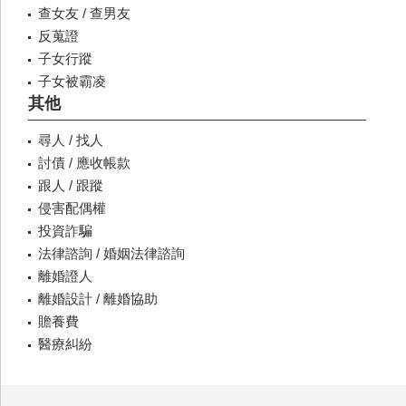
查女友 / 查男友
反蒐證
子女行蹤
子女被霸凌
其他
尋人 / 找人
討債 / 應收帳款
跟人 / 跟蹤
侵害配偶權
投資詐騙
法律諮詢 / 婚姻法律諮詢
離婚證人
離婚設計 / 離婚協助
贍養費
醫療糾紛