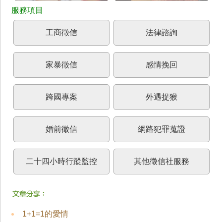
工商徵信
法律諮詢
家暴徵信
感情挽回
跨國專案
外遇捉猴
婚前徵信
網路犯罪蒐證
二十四小時行蹤監控
其他徵信社服務
1+1=1的愛情