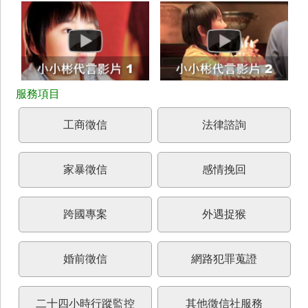
工商徵信
法律諮詢
家暴徵信
感情挽回
跨國專案
外遇捉猴
婚前徵信
網路犯罪蒐證
二十四小時行蹤監控
其他徵信社服務