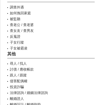
調查外遇
如何挽回家庭
被監聽
查老公 / 查老婆
查女友 / 查男友
反蒐證
子女行蹤
子女被霸凌
其他
尋人 / 找人
討債 / 應收帳款
跟人 / 跟蹤
侵害配偶權
投資詐騙
法律諮詢 / 婚姻法律諮詢
離婚證人
離婚設計 / 離婚協助