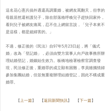
這名花心憲兵搞外遇還高調重婚，被網友罵翻天，但李的
母親居然還袒護兒子，除在部落格呼喚兒子趕快回家外，
看到兒子被網友痛罵，忍不住上網留言說，「兒子本來不
是這樣，都是媳婦害的。」
不過，修正後的《民法》自97年5月23日起，將「儀式
婚」改為「登記婚」，必須由雙方當事人向戶政事務所辦
理結婚登記，婚姻始生效力。板橋地檢署檢察官調查發
現，民法修正後，重婚罪的成立顯有困難，李員雖攜情婦
參加集團結婚，但並無重複辦理結婚登記，因此不構成重
婚罪。
【
上一篇
】 【
返回新聞快訊
】 【
下一篇
】