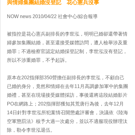
與情婦集團結婚沒登記 花心憲兵沒事
NOW news 2010/04/22 社會中心/綜合報導
被指控是花心憲兵副排長的李世泓，明明已婚卻還帶著情
婦參加集團結婚，甚至還接受媒體訪問，遭人檢舉涉及重
婚罪；不過檢察官認定結婚採登記制，李世泓沒有登記，
所以不涉重婚罪，不予起訴。
原本在202指揮部350營擔任副排長的李世泓，不顧自己
已婚的身分，竟然和情婦在去年11月高調參加軍中的集團
婚禮，甚至在現場接受媒體採訪，事後還將這段結婚影片
PO在網路上；202指揮部獲知其荒唐行為後，去年12月
14日針對李世泓所犯案情召開懲處評審會，決議依《陸海
空軍懲罰法》核予大過一次處分，並以不適服現役辦理汰
除，勒令李世泓退伍。