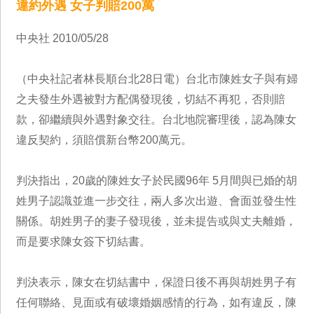
違約外遇 女子判賠200萬
中央社 2010/05/28
（中央社記者林長順台北28日電）台北市陳姓女子與有婦
之夫發生外遇被對方配偶發現後，切結不再犯，否則賠
款，卻繼續與外遇對象交往。台北地院審理後，認為陳女
違反契約，須賠償新台幣200萬元。
判決指出，20歲的陳姓女子於民國96年 5月間與已婚的胡
姓男子認識並進一步交往，兩人多次出遊、會面並發生性
關係。胡姓男子的妻子發現後，並未提告或與丈夫離婚，
而是要求陳女簽下切結書。
判決表示，陳女在切結書中，保證日後不再與胡姓男子有
任何聯絡、見面或有破壞婚姻感情的行為，如有違反，陳