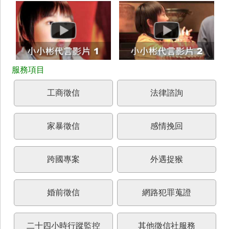
工商徵信
法律諮詢
家暴徵信
感情挽回
跨國專案
外遇捉猴
婚前徵信
網路犯罪蒐證
二十四小時行蹤監控
其他徵信社服務