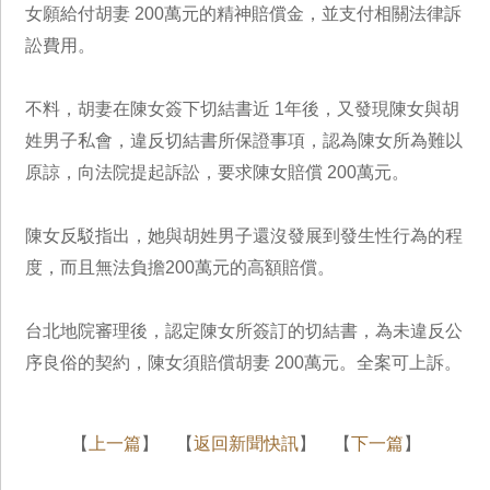
女願給付胡妻 200萬元的精神賠償金，並支付相關法律訴
訟費用。
不料，胡妻在陳女簽下切結書近 1年後，又發現陳女與胡
姓男子私會，違反切結書所保證事項，認為陳女所為難以
原諒，向法院提起訴訟，要求陳女賠償 200萬元。
陳女反駁指出，她與胡姓男子還沒發展到發生性行為的程
度，而且無法負擔200萬元的高額賠償。
台北地院審理後，認定陳女所簽訂的切結書，為未違反公
序良俗的契約，陳女須賠償胡妻 200萬元。全案可上訴。
【
上一篇
】 【
返回新聞快訊
】 【
下一篇
】