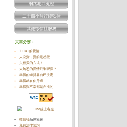
網路犯罪蒐證
二十四小時行蹤監控
其他徵信社服務
1+1=1的愛情
人沒變，變的是感覺
六種愛的方式！
太熟悉的愛情只剩習慣？
幸福的轉折靠自己決定
幸福就在你身邊
幸福與不幸都是自找的
徵信社
品保協會
免費法律諮詢