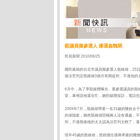
藍議員擬參選人 爆通姦醜聞
民視新聞 2010/06/25
國民黨籍的台北市議員擬參選人殷維雄，25
後法官判定殷維雄3個月有期徒刑，不過他的
6月中，為了爭取媒體曝光，要參選議員的殷
室，幕僚說他還在忙，婉拒媒體採訪，電話也
2009年7月，殷維雄帶著一名33歲的陳姓
的保險套，雖然殷維雄辯稱兩人沒有通姦，不
刑，不過殷維雄的太太認為法官判太輕了，還
現年45歲的殷維雄，曾經擔任過蔣孝嚴的國