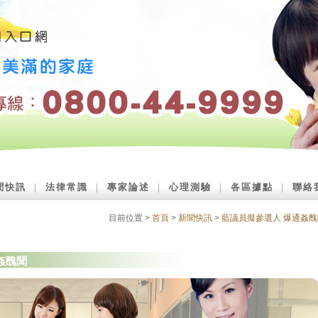
聞快訊
｜
法律常識
｜
專家論述
｜
心理測驗
｜
各區據點
｜
聯絡
目前位置 >
首頁
>
新聞快訊
>
藍議員擬參選人 爆通姦醜
姦醜聞