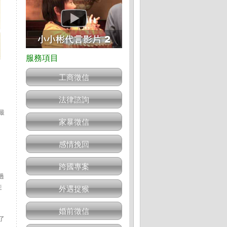
工商徵信
法律諮詢
最
家暴徵信
感情挽回
跨國專案
過
徒
外遇捉猴
婚前徵信
了