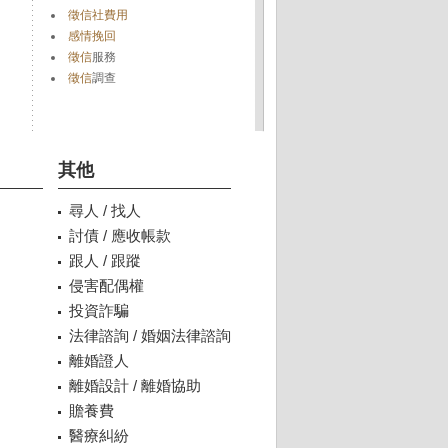
徵信社費用
感情挽回
徵信
服務
徵信
調查
其他
尋人 / 找人
討債 / 應收帳款
跟人 / 跟蹤
侵害配偶權
投資詐騙
法律諮詢 / 婚姻法律諮詢
離婚證人
離婚設計 / 離婚協助
贍養費
醫療糾紛