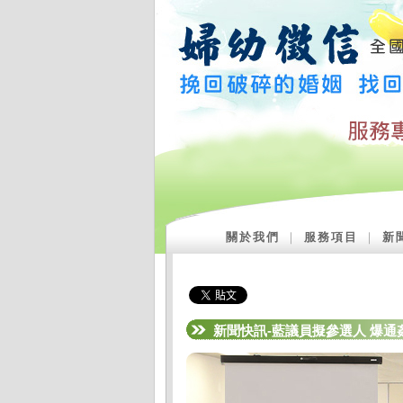
關於我們
｜
服務項目
｜
新
新聞快訊-藍議員擬參選人 爆通