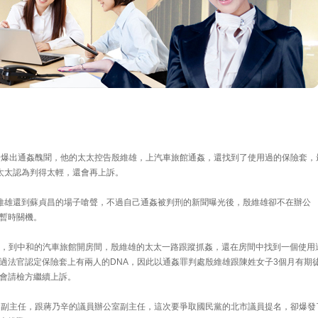
日爆出通姦醜聞，他的太太控告殷維雄，上汽車旅館通姦，還找到了使用過的保險套，
太太認為判得太輕，還會再上訴。
維雄還到蘇貞昌的場子嗆聲，不過自己通姦被判刑的新聞曝光後，殷維雄卻不在辦公
暫時關機。
女子，到中和的汽車旅館開房間，殷維雄的太太一路跟蹤抓姦，還在房間中找到一個使用
過法官認定保險套上有兩人的DNA，因此以通姦罪判處殷維雄跟陳姓女子3個月有期
會請檢方繼續上訴。
會副主任，跟蔣乃辛的議員辦公室副主任，這次要爭取國民黨的北市議員提名，卻爆發