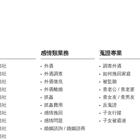
感情類業務
蒐證專業
信社
外遇
調查外遇
信社
外遇調查
如何挽回家庭
信社
外遇徵兆
被監聽
信社
外遇離婚
查老公 / 查老婆
信社
抓姦
查女友 / 查男友
信社
抓姦費用
反蒐證
信社
感情挽回
子女行蹤
信社
感情問題
子女被霸凌
信社
婚姻諮詢 / 婚姻諮商
信社