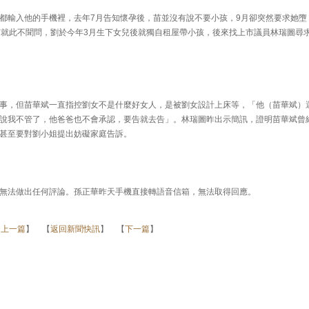
都輸入他的手機裡，去年7月告知懷孕後，苗並沒有說不要小孩，9月卻突然要求她墮
苗就此不聞問，劉於今年3月生下女兒後就獨自租屋帶小孩，後來找上市議員林瑞圖尋
事，但苗華斌一直指控劉女不是什麼好女人，是被劉女設計上床等，「他（苗華斌）
說我不管了，他爸爸也不會承認，要告就去告」。林瑞圖昨出示簡訊，證明苗華斌曾
甚至要對劉小姐提出妨礙家庭告訴。
無法做出任何評論。孫正華昨天手機直接轉語音信箱，無法取得回應。
【
上一篇
】 【
返回新聞快訊
】 【
下一篇
】