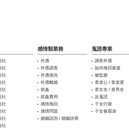
感情類業務
蒐證專業
信社
外遇
調查外遇
信社
外遇調查
如何挽回家庭
信社
外遇徵兆
被監聽
信社
外遇離婚
查老公 / 查老婆
信社
抓姦
查女友 / 查男友
信社
抓姦費用
反蒐證
信社
感情挽回
子女行蹤
信社
感情問題
子女被霸凌
信社
婚姻諮詢 / 婚姻諮商
信社