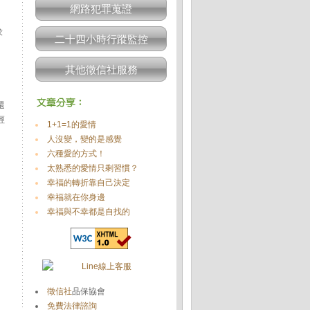
網路犯罪蒐證
求
二十四小時行蹤監控
其他徵信社服務
還
經
1+1=1的愛情
人沒變，變的是感覺
六種愛的方式！
太熟悉的愛情只剩習慣？
幸福的轉折靠自己決定
幸福就在你身邊
幸福與不幸都是自找的
徵信社
品保協會
免費法律諮詢