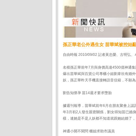
孫正華老公外遇生女 苗華斌被控始
自由時報 2010/09/02 記者黃忠榮、古明弘
名模孫正華前年7月與身價高達4500億神
爆出苗華斌與百貨公司專櫃小姐劉韋欣有婚外
妖，孫正華昨天手機直接轉語音信箱，不願為
劉告知懷孕 苗14週才要求墮胎
據週刊報導，苗華斌前年6月在朋友聚會上認
年3月初2人發生親密關係，劉女得知苗已婚
樣，連她是不是人妖都不知道就跟她結婚了，
神通小開不聞問 櫃姐求助市議員