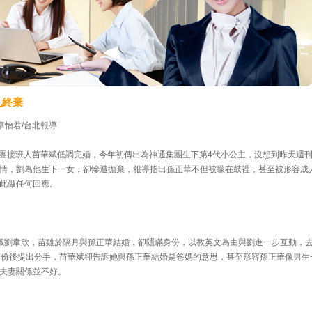
亂終棄
、卓怡君/台北報導
通集團接班人苗華斌低調完婚，今年初傳出為神通集團生下第4代小公主，沒想到昨天週
情，劉為他生下一女，卻慘遭拋棄，報導指出孫正華不但被矇在鼓裡，甚至被形容成
此做任何回應。
識劉韋欣，苗雖於隔月與孫正華結婚，卻隱瞞身份，以教英文為由與劉進一步互動，
身份後提出分手，苗華斌卻告訴她與孫正華結婚是爸媽的意思，甚至形容孫正華像男生
夫妻關係並不好。