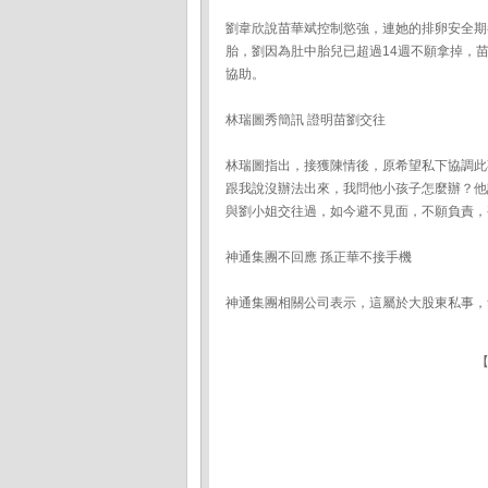
劉韋欣說苗華斌控制慾強，連她的排卵安全期
胎，劉因為肚中胎兒已超過14週不願拿掉，
協助。
林瑞圖秀簡訊 證明苗劉交往
林瑞圖指出，接獲陳情後，原希望私下協調此
跟我說沒辦法出來，我問他小孩子怎麼辦？他
與劉小姐交往過，如今避不見面，不願負責，
神通集團不回應 孫正華不接手機
神通集團相關公司表示，這屬於大股東私事，