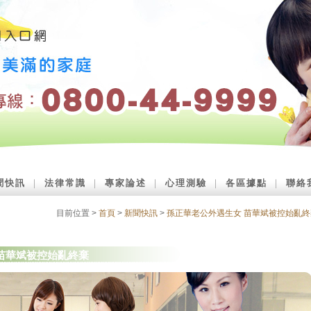
聞快訊
｜
法律常識
｜
專家論述
｜
心理測驗
｜
各區據點
｜
聯絡
目前位置 >
首頁
>
新聞快訊
>
孫正華老公外遇生女 苗華斌被控始亂終
 苗華斌被控始亂終棄