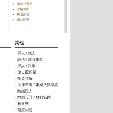
徵信社費用
感情挽回
徵信
服務
徵信
調查
其他
尋人 / 找人
討債 / 應收帳款
跟人 / 跟蹤
侵害配偶權
投資詐騙
法律諮詢 / 婚姻法律諮詢
離婚證人
離婚設計 / 離婚協助
贍養費
醫療糾紛