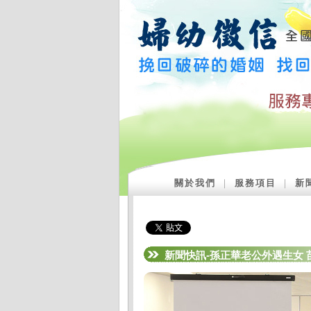
關於我們
｜
服務項目
｜
新
新聞快訊-孫正華老公外遇生女