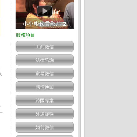
工商徵信
法律諮詢
刊
家暴徵信
人
感情挽回
跨國專案
去
一
外遇捉猴
婚前徵信