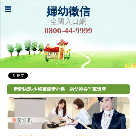
婦幼徵信
全國入口網
0800-44-9999
新聞快訊-少將棄癌妻外遇 岳父控吞千萬遺產