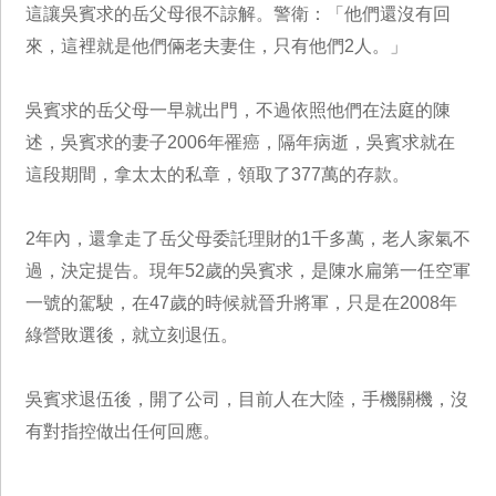
這讓吳賓求的岳父母很不諒解。警衛：「他們還沒有回
來，這裡就是他們倆老夫妻住，只有他們2人。」
吳賓求的岳父母一早就出門，不過依照他們在法庭的陳
述，吳賓求的妻子2006年罹癌，隔年病逝，吳賓求就在
這段期間，拿太太的私章，領取了377萬的存款。
2年內，還拿走了岳父母委託理財的1千多萬，老人家氣不
過，決定提告。現年52歲的吳賓求，是陳水扁第一任空軍
一號的駕駛，在47歲的時候就晉升將軍，只是在2008年
綠營敗選後，就立刻退伍。
吳賓求退伍後，開了公司，目前人在大陸，手機關機，沒
有對指控做出任何回應。