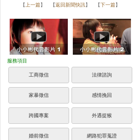
【
上一篇
】 【
返回新聞快訊
】 【
下一篇
】
工商徵信
法律諮詢
家暴徵信
感情挽回
跨國專案
外遇捉猴
婚前徵信
網路犯罪蒐證