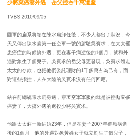
少將棄癌妻外遇 岳父控吞千萬遺產
TVBS 2010/09/05
國軍的扁系將領在陳水扁卸任後，不少人都出了狀況，今
天又傳出陳水扁第一任空軍一號的駕駛吳賓求，在太太罹
患癌症的時候搞外遇，更在妻子病逝後的1個月，就和外
遇對象生了個兒子。吳賓求的岳父母更發現，吳賓求領走
太太的存款，也把他們委託理財的1千多萬占為己有，面
對這些指控，人在大陸的吳賓求沒有任何回應。
站在前總統陳水扁身邊，穿著空軍軍服的就是被控拋棄罹
癌妻子，大搞外遇的退役少將吳賓求。
他跟太太莊一新結婚23年，但是在妻子2007年罹癌病逝
後的1個月，他的外遇對象黃姓女子就立刻生了個兒子，