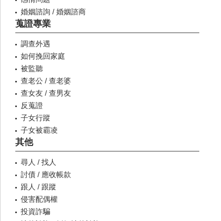
婚姻諮詢 / 婚姻諮商
蒐證專業
調查外遇
如何挽回家庭
被監聽
查老公 / 查老婆
查女友 / 查男友
反蒐證
子女行蹤
子女被霸凌
其他
尋人 / 找人
討債 / 應收帳款
跟人 / 跟蹤
侵害配偶權
投資詐騙