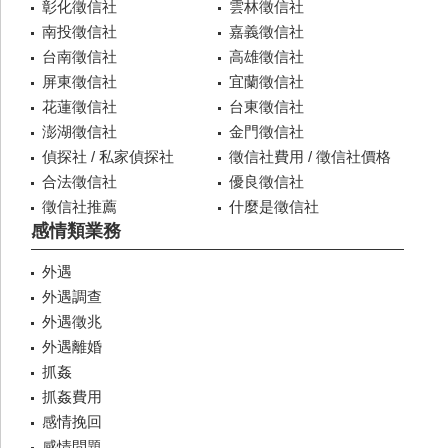
彰化徵信社
雲林徵信社
南投徵信社
嘉義徵信社
台南徵信社
高雄徵信社
屏東徵信社
宜蘭徵信社
花蓮徵信社
台東徵信社
澎湖徵信社
金門徵信社
偵探社 / 私家偵探社
徵信社費用 / 徵信社價格
合法徵信社
優良徵信社
徵信社推薦
什麼是徵信社
感情類業務
外遇
外遇調查
外遇徵兆
外遇離婚
抓姦
抓姦費用
感情挽回
感情問題