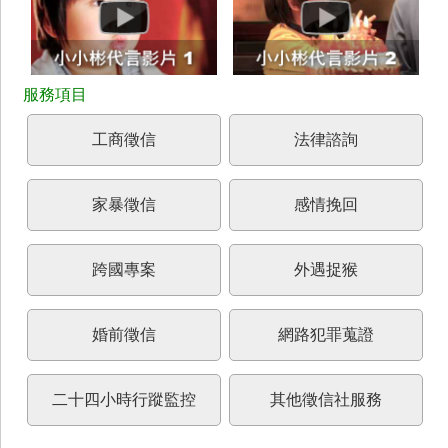
工商徵信
法律諮詢
家暴徵信
感情挽回
跨國專案
外遇捉猴
婚前徵信
網路犯罪蒐證
二十四小時行蹤監控
其他徵信社服務