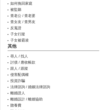
如何挽回家庭
被監聽
查老公 / 查老婆
查女友 / 查男友
反蒐證
子女行蹤
子女被霸凌
其他
尋人 / 找人
討債 / 應收帳款
跟人 / 跟蹤
侵害配偶權
投資詐騙
法律諮詢 / 婚姻法律諮詢
離婚證人
離婚設計 / 離婚協助
贍養費