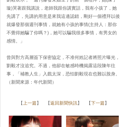
璇)哭著跟我講說，老師我跟你講實話，我有小孩了，她
先講了，先講的用意是來我這邊認錯，剛好一個禮拜以後
就爆發那個週刊事情，就她有小孩的事情(主持人：那你
不覺得她騙了你嗎？)，她可以騙我很多事情，有男女的
感情。」
曾與對方高層簽下保密協定，不准何姓記者將照片曝光，
劉毅才沒追究。不過，他卻在敏感時機揭露這段陳年往
事，「補教人生」入戲太深，恐怕劉毅現在也難以脫身。
（新聞來源：年代新聞）
【
上一篇
】 【
返回新聞快訊
】 【
下一篇
】