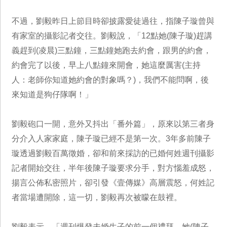
不過，劉毅昨日上節目時卻披露愛徒過往，指陳子璇曾與
有家室的攝影記者交往。劉毅說，「12點她(陳子璇)趕講
義趕到(凌晨)三點鐘，三點鐘她跑去約會，跟男的約會，
約會完了以後，早上八點鐘來開會，她這麼厲害(主持
人：老師你知道她約會的對象嗎？)，我們不能問啊，後
來知道是狗仔隊啊！」
劉毅砲口一開，意外又抖出「番外篇」，原來以第三者身
分介入人家家庭，陳子璇已經不是第一次。3年多前陳子
璇透過劉毅百萬徵婚，卻和前來採訪的已婚何姓週刊攝影
記者開始交往，半年後陳子璇要求分手，對方惱羞成怒，
揚言公佈私密照片，卻引發《壹傳媒》高層震怒，何姓記
者當場遭開除，這一切，劉毅再次被矇在鼓裡。
劉毅表示，「週刊爆發未婚生子的前一個禮拜，她(陳子