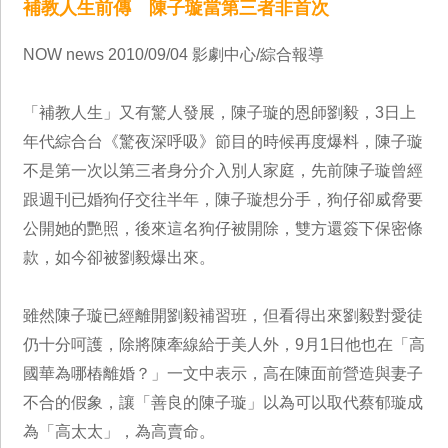
補教人生前傳 陳子璇當第三者非首次
NOW news 2010/09/04 影劇中心/綜合報導
「補教人生」又有驚人發展，陳子璇的恩師劉毅，3日上
年代綜合台《驚夜深呼吸》節目的時候再度爆料，陳子璇
不是第一次以第三者身分介入別人家庭，先前陳子璇曾經
跟週刊已婚狗仔交往半年，陳子璇想分手，狗仔卻威脅要
公開她的艷照，後來這名狗仔被開除，雙方還簽下保密條
款，如今卻被劉毅爆出來。
雖然陳子璇已經離開劉毅補習班，但看得出來劉毅對愛徒
仍十分呵護，除將陳牽線給于美人外，9月1日他也在「高
國華為哪樁離婚？」一文中表示，高在陳面前營造與妻子
不合的假象，讓「善良的陳子璇」以為可以取代蔡郁璇成
為「高太太」，為高賣命。