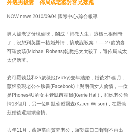
外遇男殺妻 佈局成老婆討客兄落跑
NOW news 2010/09/04 國際中心/綜合報導
男人被老婆發現偷吃，鬧成「補教人生」這樣已很離奇
了，沒想到英國一樁婚外情，搞成謀殺案！──27歲的麥
可羅勃茲(Michael Roberts)乾脆把太太殺了，還佈局成太
太仍活著。
麥可羅勃茲和25歲薇姬(Vicky)去年結婚，婚後才5個月，
薇姬發現老公在臉書(Facebook)上與兩個女人偷情，一位
是Phones4U的女主管凱芮霍爾(Kerrie Hall)，和她老公偷
情13個月，另一位叫凱倫威爾森(Karen Wilson)，在羅勃
茲婚後還繼續偷情。
去年11月，薇姬當面質問老公，羅勃茲口口聲聲不再出