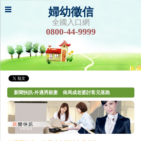
婦幼徵信
全國入口網
0800-44-9999
新聞快訊-外遇男殺妻 佈局成老婆討客兄落跑