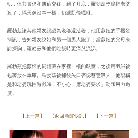
軌，但其實仍和凱倫交往，到了月底，羅勃茲乾脆把老婆
殺了，隔天像沒事一樣，仍跟凱倫嘿咻。
羅勃茲讓其他親友誤認為老婆還活著，他用薇姬的手機發
簡訊，告知親友說她和另一個男人跑了；當薇姬的父母來
訪探詢，羅勃茲和他們吃飯時更痛哭流涕。
羅勃茲把薇姬的屍體藏在家裡二樓的臥室，之後用羽絨被
包著放在車庫。羅勃茲被捕後矢口否認蓄意殺人，他辯稱
是和老婆玩性遊戲時，不小心「應老婆要求」勒頸用力過
度。
【
上一篇
】 【
返回新聞快訊
】 【
下一篇
】