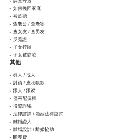
調查外遇
如何挽回家庭
被監聽
查老公 / 查老婆
查女友 / 查男友
反蒐證
子女行蹤
子女被霸凌
其他
尋人 / 找人
討債 / 應收帳款
跟人 / 跟蹤
侵害配偶權
投資詐騙
法律諮詢 / 婚姻法律諮詢
離婚證人
離婚設計 / 離婚協助
贍養費