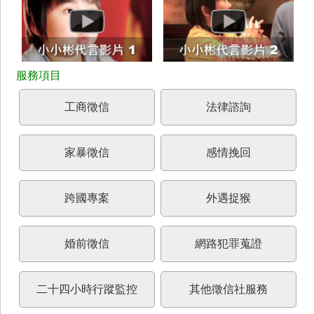
工商徵信
法律諮詢
家暴徵信
感情挽回
跨國專案
外遇捉猴
婚前徵信
網路犯罪蒐證
二十四小時行蹤監控
其他徵信社服務