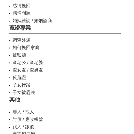
感情挽回
感情問題
婚姻諮詢 / 婚姻諮商
蒐證專業
調查外遇
如何挽回家庭
被監聽
查老公 / 查老婆
查女友 / 查男友
反蒐證
子女行蹤
子女被霸凌
其他
尋人 / 找人
討債 / 應收帳款
跟人 / 跟蹤