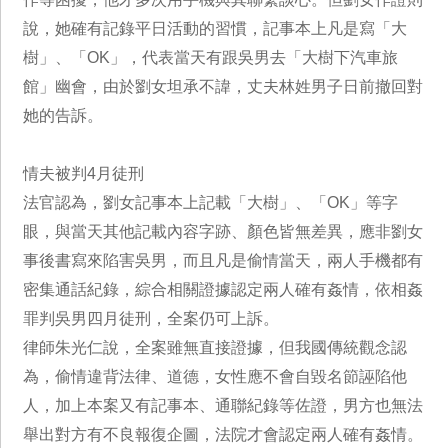
說，她確有記錄平日活動的習慣，記事本上凡是寫「大
樹」、「OK」，代表當天有跟吳男去「大樹下汽車旅
館」幽會，由於劉女坦承不諱，丈夫林姓男子日前撤回對
她的告訴。
情夫被判4月徒刑
法官認為，劉女記事本上記載「大樹」、「OK」等字
眼，與當天其他記載內容字跡、顏色皆無差異，應非劉女
事後書寫來陷害吳男，而且凡是偷情當天，兩人手機都有
密集通話紀錄，綜合相關證據認定兩人確有姦情，依相姦
罪判吳男四月徒刑，全案仍可上訴。
律師朱光仁說，全案雖無直接證據，但我國傳統觀念認
為，偷情違背法律、道德，女性應不會自毀名節誣陷他
人，加上本案又有記事本、通聯紀錄等佐證，男方也無法
舉出對方有不良報復企圖，法院才會認定兩人確有姦情。