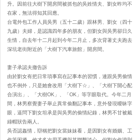
升。因前往大樹下開房間被抓包的吳姓情夫、劉女昨均不
在家，無法得知其回應。
台電外包工作人員吳男（五十二歲）跟林男、劉女（四十
九歲）夫婦，是認識四年多的朋友，但劉女與吳男卻日久
生情，自去年十二月起到今年二月止，多次背著丈夫跑去
深坑老街附近的「大樹下汽車旅館」開房間。
妻子承認夫撤告訴
由於劉女有把日常瑣事寫在記事本的習慣，連跟吳男偷情
也不例外，只是她會改用「大樹下☆」、「大樹下開心配
合演出」、「大樹OK」、「OK」等字眼取代。今年二月
間，林男察覺妻子舉止異常偷翻記事本，意外發現曖昧字
眼，逼問下劉女坦承是與吳男的偷情紀錄，林男不甘被戴
綠帽狀告兩人。
吳否認姦情，辯稱把劉女當妹妹看，是因劉女有婚姻、工
作等困擾，他才多次用手機與其聯繫談心。但劉女作證則