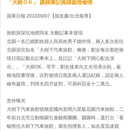
「大樹ＯＫ」 蹊蹺筆記揭婦姦情偷情
蘋果日報 2010/09/07【孫友廉/台北報導】
旅館與深坑地標同名 夫翻記事本發現
北縣一名已婚劉姓婦人與吳姓男子婚外情，兩人多次前往
北縣深坑知名「大樹下汽車旅館」幽會，劉女每次都把偷
情日期記載在記事本上，並註記「大樹下開心配合演
出」、「大樹OK」等字，劉女後來向丈夫坦承出軌，板
橋地院審理後，比對偷情日期及兩人通話紀錄，認定兩人
確有姦情，判情夫四月徒刑，可易科罰金十二萬元。
意外曝光
大樹下汽車旅館號稱是國內首間六星級花園汽車旅館，二
年前台北市立動物園引進貓熊團團、圓圓時，還打出「看
貓熊住大樹下汽車旅館」廣告招攬客人，知名度迅速竄