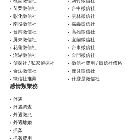
桃園徵信社
新竹徵信社
苗栗徵信社
台中徵信社
彰化徵信社
雲林徵信社
南投徵信社
嘉義徵信社
台南徵信社
高雄徵信社
屏東徵信社
宜蘭徵信社
花蓮徵信社
台東徵信社
澎湖徵信社
金門徵信社
偵探社 / 私家偵探社
徵信社費用 / 徵信社價格
合法徵信社
優良徵信社
徵信社推薦
什麼是徵信社
感情類業務
外遇
外遇調查
外遇徵兆
外遇離婚
抓姦
抓姦費用