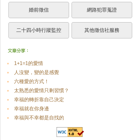
婚前徵信
網路犯罪蒐證
二十四小時行蹤監控
其他徵信社服務
1+1=1的愛情
人沒變，變的是感覺
六種愛的方式！
太熟悉的愛情只剩習慣？
幸福的轉折靠自己決定
幸福就在你身邊
幸福與不幸都是自找的