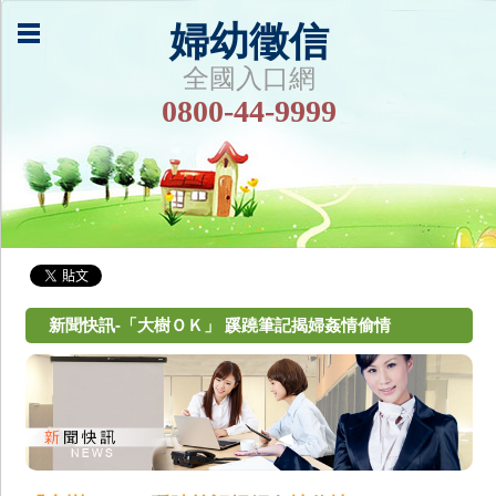
婦幼徵信
全國入口網
0800-44-9999
新聞快訊-「大樹ＯＫ」 蹊蹺筆記揭婦姦情偷情