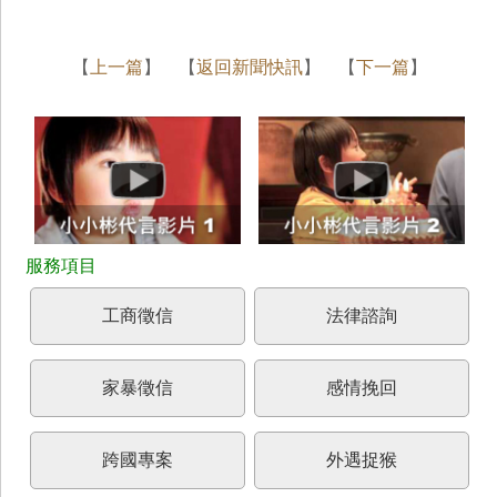
【
上一篇
】 【
返回新聞快訊
】 【
下一篇
】
工商徵信
法律諮詢
家暴徵信
感情挽回
跨國專案
外遇捉猴