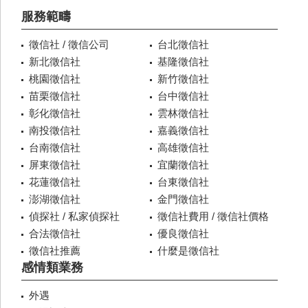
服務範疇
徵信社 / 徵信公司
台北徵信社
新北徵信社
基隆徵信社
桃園徵信社
新竹徵信社
苗栗徵信社
台中徵信社
彰化徵信社
雲林徵信社
南投徵信社
嘉義徵信社
台南徵信社
高雄徵信社
屏東徵信社
宜蘭徵信社
花蓮徵信社
台東徵信社
澎湖徵信社
金門徵信社
偵探社 / 私家偵探社
徵信社費用 / 徵信社價格
合法徵信社
優良徵信社
徵信社推薦
什麼是徵信社
感情類業務
外遇