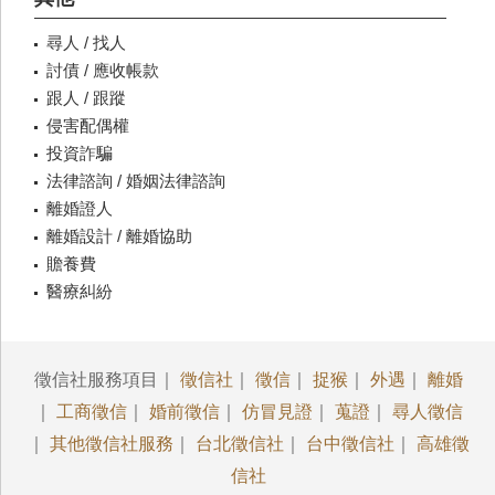
尋人 / 找人
討債 / 應收帳款
跟人 / 跟蹤
侵害配偶權
投資詐騙
法律諮詢 / 婚姻法律諮詢
離婚證人
離婚設計 / 離婚協助
贍養費
醫療糾紛
徵信社服務項目｜
徵信社
｜
徵信
｜
捉猴
｜
外遇
｜
離婚
｜
工商徵信
｜
婚前徵信
｜
仿冒見證
｜
蒐證
｜
尋人徵信
｜
其他徵信社服務
｜
台北徵信社
｜
台中徵信社
｜
高雄徵
信社