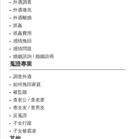
外遇調查
外遇徵兆
外遇離婚
抓姦
抓姦費用
感情挽回
感情問題
婚姻諮詢 / 婚姻諮商
蒐證專業
調查外遇
如何挽回家庭
被監聽
查老公 / 查老婆
查女友 / 查男友
反蒐證
子女行蹤
子女被霸凌
其他