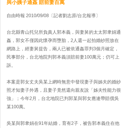
與小姨子通姦 賠前妻百萬
自由時報 2010/09/08〔記者劉志原/台北報導〕
台北縣青山托兒所負責人郭本義，與妻舅的太太郭聿娟通
姦，郭女不僅因此懷孕而墮胎，2人還一起拍婚紗照放在
網路上，經妻舅提告，兩人已被依通姦罪判3個月確定，
民事部分，台北地院判郭本義須賠前妻100萬元；仍可上
訴。
本案是郭女丈夫吳某上網時無意中發現妻子與姊夫的婚紗
照才知妻子外遇，且妻子竟然還向親友說「姊夫性能力很
強」；今年2月，台北地院已判郭某與郭女應連帶賠償吳
某100萬。
吳某與郭聿娟在91年結婚，育有2子，被告郭本義住在他