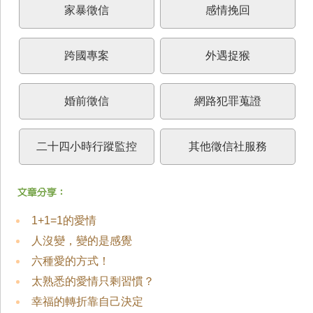
家暴徵信
感情挽回
跨國專案
外遇捉猴
婚前徵信
網路犯罪蒐證
二十四小時行蹤監控
其他徵信社服務
1+1=1的愛情
人沒變，變的是感覺
六種愛的方式！
太熟悉的愛情只剩習慣？
幸福的轉折靠自己決定