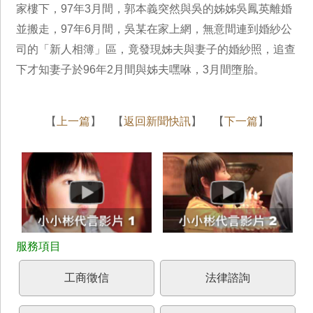
家樓下，97年3月間，郭本義突然與吳的姊姊吳鳳英離婚
並搬走，97年6月間，吳某在家上網，無意間連到婚紗公
司的「新人相簿」區，竟發現姊夫與妻子的婚紗照，追查
下才知妻子於96年2月間與姊夫嘿咻，3月間墮胎。
【
上一篇
】 【
返回新聞快訊
】 【
下一篇
】
工商徵信
法律諮詢