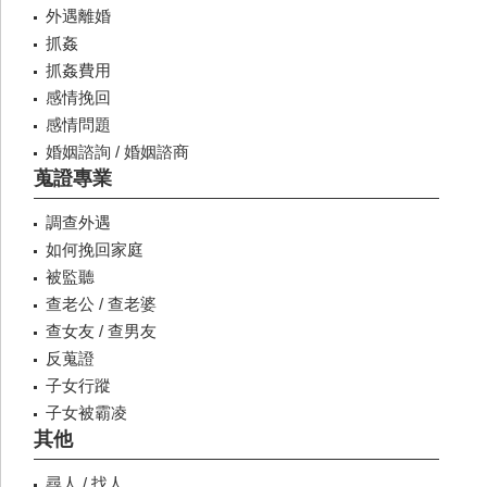
外遇離婚
抓姦
抓姦費用
感情挽回
感情問題
婚姻諮詢 / 婚姻諮商
蒐證專業
調查外遇
如何挽回家庭
被監聽
查老公 / 查老婆
查女友 / 查男友
反蒐證
子女行蹤
子女被霸凌
其他
尋人 / 找人