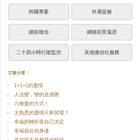
跨國專案
外遇捉猴
婚前徵信
網路犯罪蒐證
二十四小時行蹤監控
其他徵信社服務
1+1=1的愛情
人沒變，變的是感覺
六種愛的方式！
太熟悉的愛情只剩習慣？
幸福的轉折靠自己決定
幸福就在你身邊
幸福與不幸都是自找的