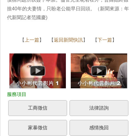
捨40年的夫妻情，只盼老公能早日回頭。（新聞來源：年
代新聞記者范國慶)
【
上一篇
】 【
返回新聞快訊
】 【
下一篇
】
工商徵信
法律諮詢
家暴徵信
感情挽回