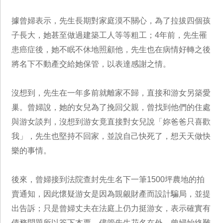
據曾婦表示，先生長期對家庭漠不關心，為了拉拔四個孩
子長大，她甚至做過建築工人等等粗工；4年前，先生罹
患癌症後，她不眠不休地照顧他，先生也在病情好轉之後
將名下不動產交給她保管，以表達感謝之情。
沒想到，先生在一年多前就離家不歸，直接和游女另築愛
巢。曾婦說，她的女兒為了挽回父親，曾找到他們的住處
與游女談判，沒想到游女竟直接對女兒說「妳爸爸只喜歡
我」，先生也堅持不回家，並說自己快死了，想天天做快
樂的事情。
後來，曾婦接到法院查封先生名下一筆1500坪農地的拍
賣通知，因此懷疑游女是因為覬覦財產而設計騙局，並提
出告訴；只是曾婦丈夫在法庭上仍力挺游女，表示確實有
債務問題所以簽下本票。儘管先生花名在外，曾婦始終難