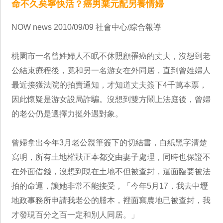
命不久矣寧快活？癌男棄元配另養情婦
NOW news 2010/09/09 社會中心/綜合報導
桃園市一名曾姓婦人不眠不休照顧罹癌的丈夫，沒想到老
公結束療程後，竟和另一名游女在外同居，直到曾姓婦人
最近接獲法院的拍賣通知，才知道丈夫簽下4千萬本票，
因此懷疑是游女設局詐騙。沒想到雙方鬧上法庭後，曾婦
的老公仍是選擇力挺外遇對象。
曾婦拿出今年3月老公親筆簽下的切結書，白紙黑字清楚
寫明，所有土地權狀正本都交由妻子處理，同時也保證不
在外面借錢，沒想到現在土地不但被查封，還面臨要被法
拍的命運，讓她非常不能接受，「今年5月17，我去中壢
地政事務所申請我老公的謄本，裡面寫農地已被查封，我
才發現百分之百一定和別人同居。」