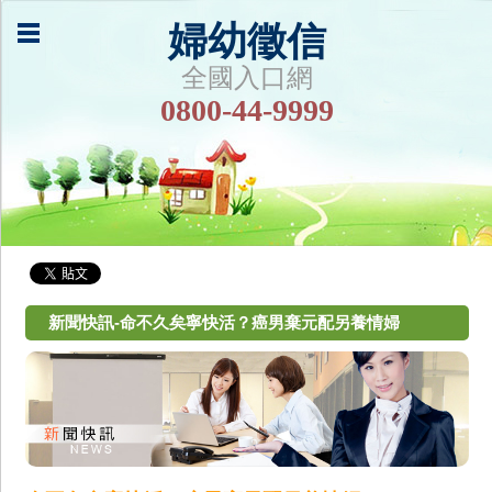
婦幼徵信
全國入口網
0800-44-9999
新聞快訊-命不久矣寧快活？癌男棄元配另養情婦