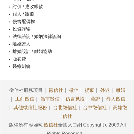
討債 / 應收帳款
跟人 / 跟蹤
侵害配偶權
投資詐騙
法律諮詢 / 婚姻法律諮詢
離婚證人
離婚設計 / 離婚協助
贍養費
醫療糾紛
徵信社服務項目｜
徵信社
｜
徵信
｜
捉猴
｜
外遇
｜
離婚
｜
工商徵信
｜
婚前徵信
｜
仿冒見證
｜
蒐證
｜
尋人徵信
｜
其他徵信社服務
｜
台北徵信社
｜
台中徵信社
｜
高雄徵
信社
版權所有 © 婦幼
徵信社
全國入口網 Copyright c 2009 All
Rights Reserved.