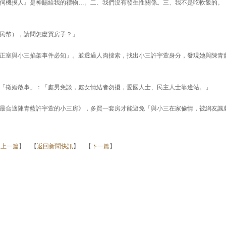
伺機摸人』是神賜給我的禮物…。二、我們沒有發生性關係。三、我不是吃軟飯的。
民幣），請問怎麼買房子？」
正室與小三掐架事件必知」。並透過人肉搜索，找出小三許宇萱身分，發現她與陳青
「徵婚啟事」：「處男免談，處女情結者勿擾，愛國人士、民主人士靠邊站。」
最合適陳青藍許宇萱的小三房》，多買一套房才能避免「與小三在家偷情，被網友諷
【
上一篇
】 【
返回新聞快訊
】 【
下一篇
】