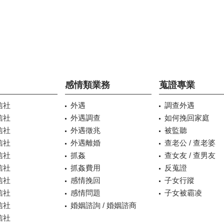
感情類業務
蒐證專業
信社
外遇
調查外遇
信社
外遇調查
如何挽回家庭
信社
外遇徵兆
被監聽
信社
外遇離婚
查老公 / 查老婆
信社
抓姦
查女友 / 查男友
信社
抓姦費用
反蒐證
信社
感情挽回
子女行蹤
信社
感情問題
子女被霸凌
信社
婚姻諮詢 / 婚姻諮商
信社