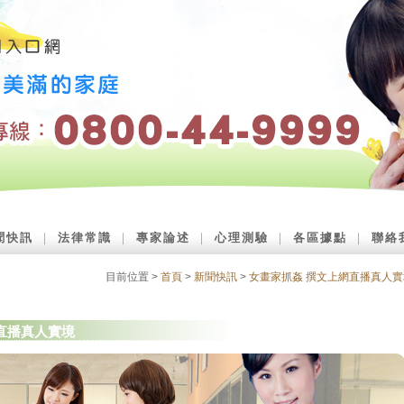
聞快訊
｜
法律常識
｜
專家論述
｜
心理測驗
｜
各區據點
｜
聯絡
目前位置 >
首頁
>
新聞快訊
>
女畫家抓姦 撰文上網直播真人實
直播真人實境