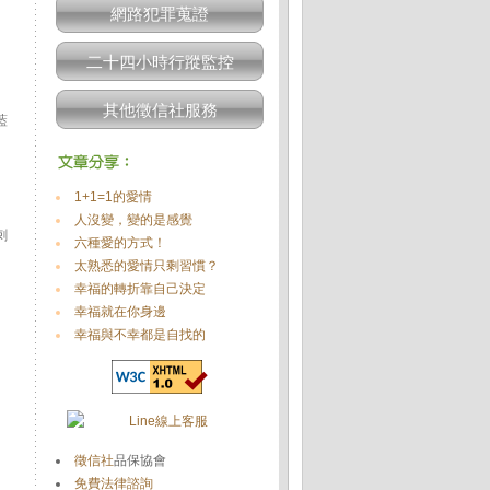
網路犯罪蒐證
二十四小時行蹤監控
其他徵信社服務
藍
1+1=1的愛情
人沒變，變的是感覺
刺
六種愛的方式！
太熟悉的愛情只剩習慣？
幸福的轉折靠自己決定
幸福就在你身邊
幸福與不幸都是自找的
徵信社
品保協會
免費法律諮詢