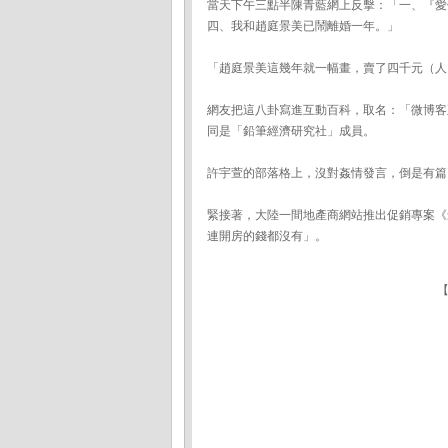
當天下午三點半陳青藍網上反擊：「一、『愛
四、我和趙庭景美已鬧離婚一年。」
「趙庭景美這幾年就一幅畫，賣了四千元（人
網友把這八卦寫進互動百科，取名：「微博客
同是「鉛筆經濟研究社」成員。
許宇萱的部落格上，沒對姦情發言，倒是有篇
緊接著，大陸一間地產商網站推出促銷專案《
連開房的錢都沒有」。