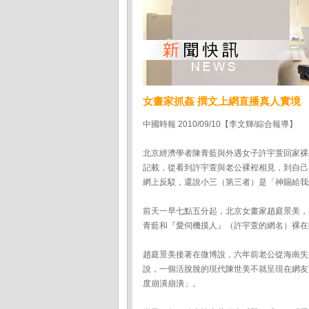
女畫家抓姦 撰文上網直播真人實境
中國時報 2010/09/10【李文輝/綜合報導】
北京經濟學者陳青藍與外遇女子許宇萱回家裸
記載，從看到許宇萱與老公裸裎相見，到自己
網上反駁，還說小三（第三者）是「神賜給我
前天一早七點五分起，北京女畫家趙庭景美，
青藍和『愛伺機摸人』（許宇萱的網名）裸在
趙庭景美接著在微博說，六年前老公從海南失
說，一個活脫脫的現代陳世美不就呈現在網友
度崩潰崩潰」。