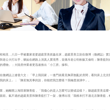
裎相見，八日一早被畫家老婆趙庭景美抓姦在床，趙庭景美立刻在微博（微網誌）實
與老公大打出手，猶如在網路上演真人實境秀，並痛斥老公吃軟飯又偷吃；陳青藍則
的禮物」；大陸房仲業者更迅速推出「小三房」摻和。
在微網誌上連發六文：「早上我回家，一進門就看見胸罩散亂於房間，看到床上北京
我的床上」；「陳若無其事的說，你能把我怎麼樣？我極度崩潰中」。
業，她離開上海陪著陳青藍，「我傷心的是人怎麼可以變成這樣？」聽趙庭景美這麼
面前。氣不過的趙庭美景和陳青藍打了一架，微博出現「我根本打不過北京陳青藍，