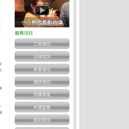
工商徵信
法律諮詢
況
家暴徵信
在
感情挽回
陳
跨國專案
一
外遇捉猴
極
婚前徵信