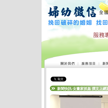
關於我們
｜
服務項目
｜
新
新聞快訊-女畫家抓姦 撰文上網