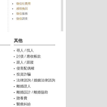
徵信社費用
感情挽回
徵信
服務
徵信
調查
其他
尋人 / 找人
討債 / 應收帳款
跟人 / 跟蹤
侵害配偶權
投資詐騙
法律諮詢 / 婚姻法律諮詢
離婚證人
離婚設計 / 離婚協助
贍養費
醫療糾紛