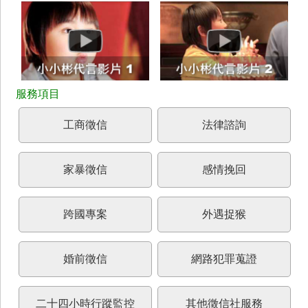
工商徵信
法律諮詢
家暴徵信
感情挽回
跨國專案
外遇捉猴
婚前徵信
網路犯罪蒐證
二十四小時行蹤監控
其他徵信社服務