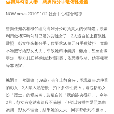
做禮拜勾引人妻 惡男拒分手散佈性愛照
NOW news 2010/11/12 社會中心/綜合報導
曾擔任知名相機代理商高雄分公司負責人的侯凱鐘，涉嫌
利用做禮拜時勾引已婚的彭姓女子，2人還自拍上百張性
愛照；彭女後來想分手，侯要求50萬元分手費被拒，竟將
不雅照寄給彭女丈夫，導致她精神崩潰、離婚，甚至企圖
尋短，警方11日將侯嫌逮捕到案，依恐嚇取材、妨害秘密
等罪送辦。
據調查，侯凱鐘（39歲）去年上教會時，認識從事房仲業
的彭女，2人陷入熱戀後，拍下多張性愛照，還包括彭女
扮「護士」的變裝照，彭還自誇「我的舔功很好」。今年
2月，彭女有意結束這段不倫戀，但侯以散播性愛照為由
索錢，彭女不理會，結果她的丈夫、同事都收到不雅照，