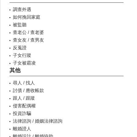
調查外遇
如何挽回家庭
被監聽
查老公 / 查老婆
查女友 / 查男友
反蒐證
子女行蹤
子女被霸凌
其他
尋人 / 找人
討債 / 應收帳款
跟人 / 跟蹤
侵害配偶權
投資詐騙
法律諮詢 / 婚姻法律諮詢
離婚證人
離婚設計 / 離婚協助