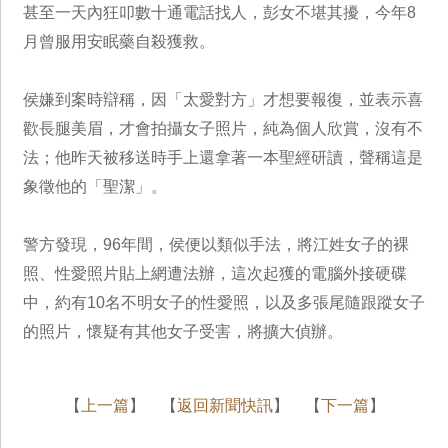
甚至一天內狂叩數十通電話找人，彭女不堪其擾，今年8
月曾服用安眠藥自殺獲救。
侯嫌到案時辯稱，因「太愛對方」才想要報復，並表示喜
歡長腿美眉，才會拍攝女子照片，純為個人欣賞，沒有不
法；他昨天被移送時手上還拿著一本聖經研讀，聲稱這是
象徵他的「聖潔」。
警方發現，96年間，侯便以類似手法，將江姓女子的裸
照、性愛照片貼上網遭法辦，這次起獲的電腦外接硬碟
中，約有10名不明女子的性愛照，以及多張尾隨跟蹤女子
的照片，懷疑有其他女子受害，將擴大偵辦。
【
上一篇
】 【
返回新聞快訊
】 【
下一篇
】