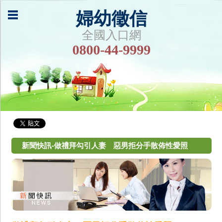
婦幼徵信
全國入口網
0800-44-9999
新聞快訊-做禮拜勾引人妻 惡男拒分手散佈性愛照