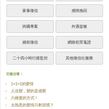
家暴徵信
感情挽回
跨國專案
外遇捉猴
婚前徵信
網路犯罪蒐證
二十四小時行蹤監控
其他徵信社服務
1+1=1的愛情
人沒變，變的是感覺
六種愛的方式！
太熟悉的愛情只剩習慣？