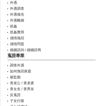
外遇
外遇調查
外遇徵兆
外遇離婚
抓姦
抓姦費用
感情挽回
感情問題
婚姻諮詢 / 婚姻諮商
蒐證專業
調查外遇
如何挽回家庭
被監聽
查老公 / 查老婆
查女友 / 查男友
反蒐證
子女行蹤