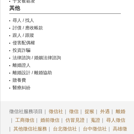
子女被霸凌
其他
尋人 / 找人
討債 / 應收帳款
跟人 / 跟蹤
侵害配偶權
投資詐騙
法律諮詢 / 婚姻法律諮詢
離婚證人
離婚設計 / 離婚協助
贍養費
醫療糾紛
徵信社服務項目｜
徵信社
｜
徵信
｜
捉猴
｜
外遇
｜
離婚
｜
工商徵信
｜
婚前徵信
｜
仿冒見證
｜
蒐證
｜
尋人徵信
｜
其他徵信社服務
｜
台北徵信社
｜
台中徵信社
｜
高雄徵