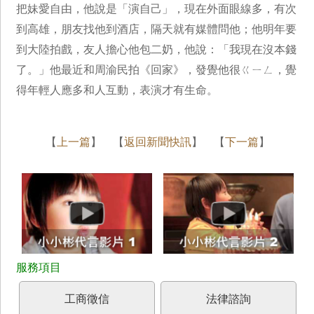
把妹愛自由，他說是「演自己」，現在外面眼線多，有次
到高雄，朋友找他到酒店，隔天就有媒體問他；他明年要
到大陸拍戲，友人擔心他包二奶，他說：「我現在沒本錢
了。」他最近和周渝民拍《回家》，發覺他很ㄍㄧㄥ，覺
得年輕人應多和人互動，表演才有生命。
【
上一篇
】 【
返回新聞快訊
】 【
下一篇
】
工商徵信
法律諮詢