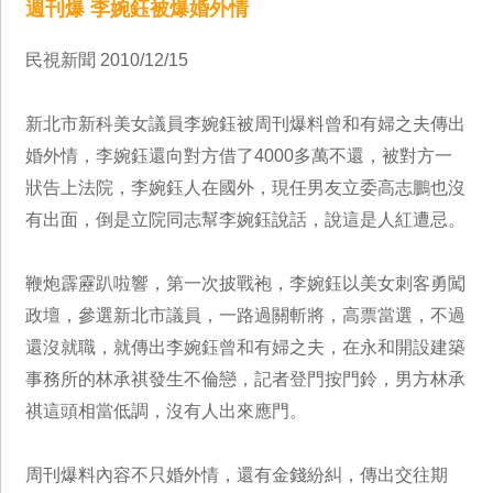
週刊爆 李婉鈺被爆婚外情
民視新聞 2010/12/15
新北市新科美女議員李婉鈺被周刊爆料曾和有婦之夫傳出
婚外情，李婉鈺還向對方借了4000多萬不還，被對方一
狀告上法院，李婉鈺人在國外，現任男友立委高志鵬也沒
有出面，倒是立院同志幫李婉鈺說話，說這是人紅遭忌。
鞭炮霹靂趴啦響，第一次披戰袍，李婉鈺以美女刺客勇闖
政壇，參選新北市議員，一路過關斬將，高票當選，不過
還沒就職，就傳出李婉鈺曾和有婦之夫，在永和開設建築
事務所的林承祺發生不倫戀，記者登門按門鈴，男方林承
祺這頭相當低調，沒有人出來應門。
周刊爆料內容不只婚外情，還有金錢紛糾，傳出交往期