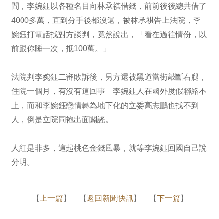
間，李婉鈺以各種名目向林承祺借錢，前前後後總共借了
4000多萬，直到分手後都沒還，被林承祺告上法院，李
婉鈺打電話找對方談判，竟然說出，「看在過往情份，以
前跟你睡一次，抵100萬。」
法院判李婉鈺二審敗訴後，男方還被黑道當街敲斷右腿，
住院一個月，有沒有這回事，李婉鈺人在國外度假聯絡不
上，而和李婉鈺戀情轉為地下化的立委高志鵬也找不到
人，倒是立院同袍出面闢謠。
人紅是非多，這起桃色金錢風暴，就等李婉鈺回國自己說
分明。
【
上一篇
】 【
返回新聞快訊
】 【
下一篇
】