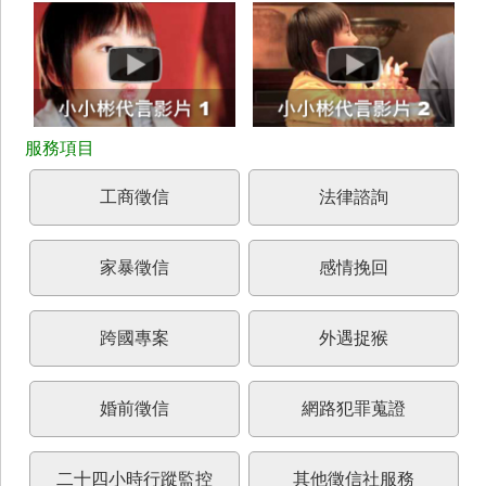
工商徵信
法律諮詢
家暴徵信
感情挽回
跨國專案
外遇捉猴
婚前徵信
網路犯罪蒐證
二十四小時行蹤監控
其他徵信社服務