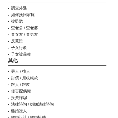
調查外遇
如何挽回家庭
被監聽
查老公 / 查老婆
查女友 / 查男友
反蒐證
子女行蹤
子女被霸凌
其他
尋人 / 找人
討債 / 應收帳款
跟人 / 跟蹤
侵害配偶權
投資詐騙
法律諮詢 / 婚姻法律諮詢
離婚證人
離婚設計 / 離婚協助