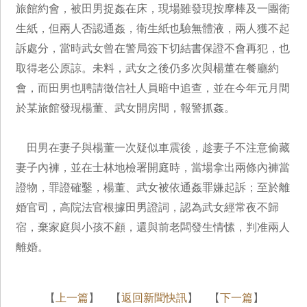
旅館約會，被田男捉姦在床，現場雖發現按摩棒及一團衛
生紙，但兩人否認通姦，衛生紙也驗無體液，兩人獲不起
訴處分，當時武女曾在警局簽下切結書保證不會再犯，也
取得老公原諒。未料，武女之後仍多次與楊董在餐廳約
會，而田男也聘請徵信社人員暗中追查，並在今年元月間
於某旅館發現楊董、武女開房間，報警抓姦。
田男在妻子與楊董一次疑似車震後，趁妻子不注意偷藏
妻子內褲，並在士林地檢署開庭時，當場拿出兩條內褲當
證物，罪證確鑿，楊董、武女被依通姦罪嫌起訴；至於離
婚官司，高院法官根據田男證詞，認為武女經常夜不歸
宿，棄家庭與小孩不顧，還與前老闆發生情愫，判准兩人
離婚。
【
上一篇
】 【
返回新聞快訊
】 【
下一篇
】