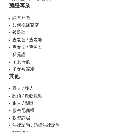
蒐證專業
調查外遇
如何挽回家庭
被監聽
查老公 / 查老婆
查女友 / 查男友
反蒐證
子女行蹤
子女被霸凌
其他
尋人 / 找人
討債 / 應收帳款
跟人 / 跟蹤
侵害配偶權
投資詐騙
法律諮詢 / 婚姻法律諮詢