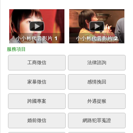
工商徵信
法律諮詢
家暴徵信
感情挽回
跨國專案
外遇捉猴
婚前徵信
網路犯罪蒐證