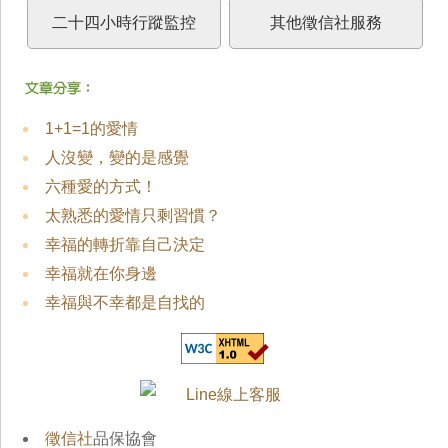
二十四小時行蹤監控
其他徵信社服務
1+1=1的愛情
人沒變，變的是感覺
六種愛的方式！
太熟悉的愛情只剩習慣？
幸福的轉折靠自己決定
幸福就在你身邊
幸福與不幸都是自找的
徵信社
品保協會