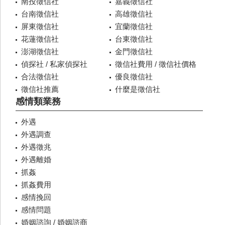
南投徵信社
嘉義徵信社
台南徵信社
高雄徵信社
屏東徵信社
宜蘭徵信社
花蓮徵信社
台東徵信社
澎湖徵信社
金門徵信社
偵探社 / 私家偵探社
徵信社費用 / 徵信社價格
合法徵信社
優良徵信社
徵信社推薦
什麼是徵信社
感情類業務
外遇
外遇調查
外遇徵兆
外遇離婚
抓姦
抓姦費用
感情挽回
感情問題
婚姻諮詢 / 婚姻諮商