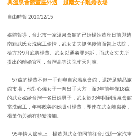
與溫泉會館董座外遇 越南女子離婚收場
自由時報 2010/12/15
媒體報導，台北市一家溫泉會館的已婚楊姓董座日前與越
南籍武氏女洗碗工偷情，武女丈夫抓包後憤而告上法院，
檢方於9月底將楊董、武女以通姦罪起訴，而武女丈夫所
提出的離婚官司，台灣高等法院昨天判准。
57歲的楊董不但一手創辦自家溫泉會館，還跨足精品旅
館市場，他對心儀女子一向出手大方；而9年前年僅18歲
的武女嫁給台灣一名田姓男子，武女於93年間到溫泉會館
當洗碗工，年輕貌美的她吸引楊董，即使在武女離職後，
楊董仍與她有頻繁接觸。
95年情人節晚上，楊董與武女偕同前往台北縣一家汽車