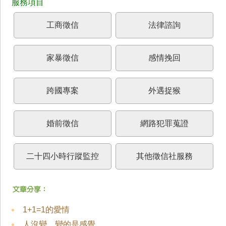
工商徵信
法律諮詢
家暴徵信
感情挽回
跨國專案
外遇捉猴
婚前徵信
網路犯罪蒐證
二十四小時行蹤監控
其他徵信社服務
1+1=1的愛情
人沒變，變的是感覺