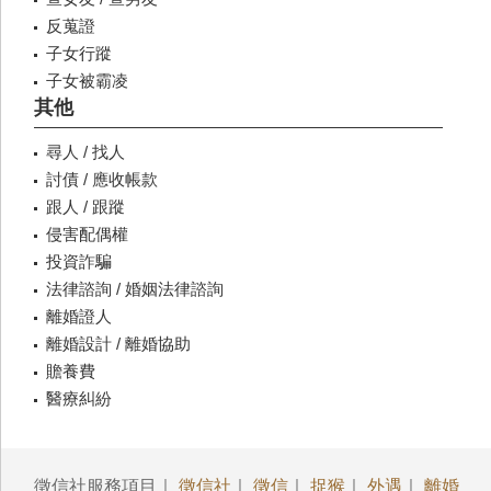
反蒐證
子女行蹤
子女被霸凌
其他
尋人 / 找人
討債 / 應收帳款
跟人 / 跟蹤
侵害配偶權
投資詐騙
法律諮詢 / 婚姻法律諮詢
離婚證人
離婚設計 / 離婚協助
贍養費
醫療糾紛
徵信社服務項目｜
徵信社
｜
徵信
｜
捉猴
｜
外遇
｜
離婚