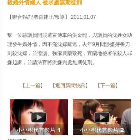
殺婚外情婦人 被求處無期徒刑
【聯合報/記者羅建旺/報導】 2011.01.07
幫一位縣議員開競選宣傳車的洪金龍，與議員的沈姓女助
理發生婚外情，因不滿沈婦疏遠，去年9月間涉嫌持番刀
刺殺沈婦，並潑灑、強灌農藥致死，宜蘭地檢署依殺人罪
嫌起訴，並請法官將洪嫌判處無期徒刑。
【
上一篇
】 【
返回新聞快訊
】 【
下一篇
】