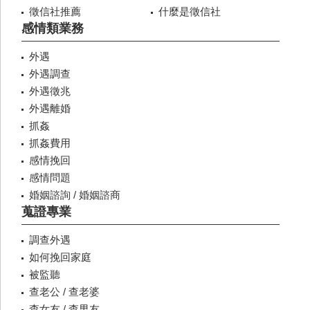
徵信社推薦
什麼是徵信社
感情類業務
外遇
外遇調查
外遇徵兆
外遇離婚
抓姦
抓姦費用
感情挽回
感情問題
婚姻諮詢 / 婚姻諮商
蒐證專業
調查外遇
如何挽回家庭
被監聽
查老公 / 查老婆
查女友 / 查男友